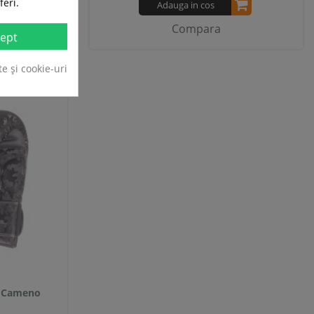
feri.
Adauga in cos
Compara
ept
te și cookie-uri
e Cameno