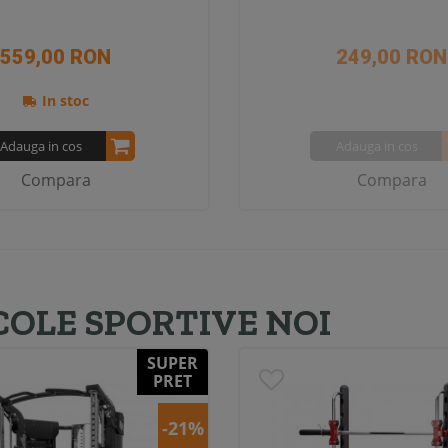
559,00 RON
249,00 RON
In stoc
Adauga in cos
Adauga in cos
Compara
Compara
COLE SPORTIVE NOI
SUPER
PRET
-21%