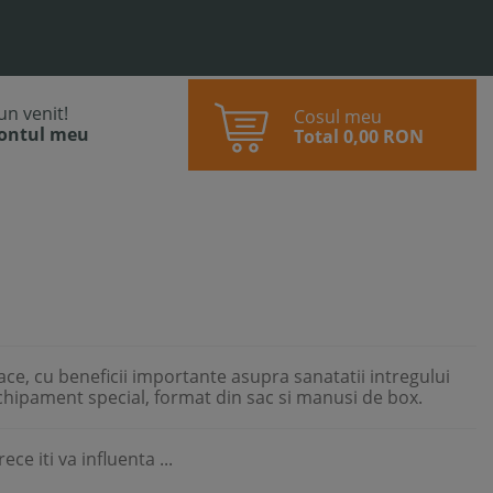
bun venit!
Cosul meu
contul meu
Total
0,00 RON
ce, cu beneficii importante asupra sanatatii intregului
echipament special, format din sac si manusi de box.
 iti va influenta ...