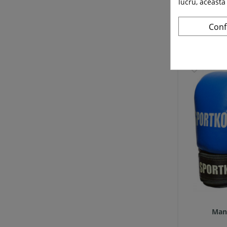
lucru, aceasta
Conf
Man