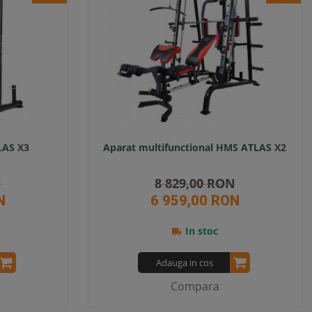
LAS X3
Aparat multifunctional HMS ATLAS X2
N
8 829,00 RON
N
6 959,00 RON
In stoc
Adauga in cos
Compara