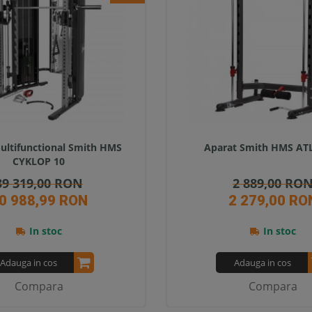
ultifunctional Smith HMS
Aparat Smith HMS AT
CYKLOP 10
39 319,00 RON
2 889,00 RO
0 988,99 RON
2 279,00 RO
In stoc
In stoc
Adauga in cos
Adauga in cos
Compara
Compara