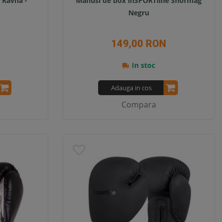
 Ravna -
Manusi de box inSPORTline Shormag
Negru
149,00 RON
In stoc
Adauga in cos
Compara