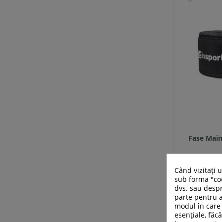
Fase Main
Când vizitați 
sub forma "coo
dvs. sau despr
parte pentru a
modul în care 
esențiale, făcâ