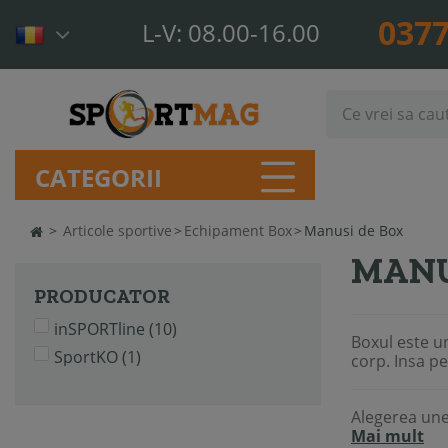
0377
L-V: 08.00-16.00
CATEGORII
>
Articole sportive
>
Echipament Box
>
Manusi de Box
MANU
PRODUCATOR
inSPORTline
(10)
Boxul este u
SportKO
(1)
corp. Insa pe
Alegerea une
Mai mult