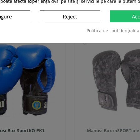
 poate afecta experiența dvs. pe site și serviciile pe care le putem o
Adauga in cos
Adauga in cos
Compara
Compara
igure
Reject
Acc
Politica de confidențialita
usi Box SportKO PK1
Manusi Box inSPORTlin