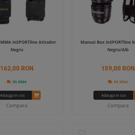
 MMA inSPORTline Atirador
Manusi Box inSPORTline M
Negru
Negru/Alb
162,00 RON
159,00 RON
In stoc
In stoc
Adauga in cos
Adauga in cos
Compara
Compara