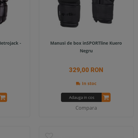
etrojack -
Manusi de box inSPORTline Kuero
Negru
329,00 RON
In stoc
Adauga in cos
Compara