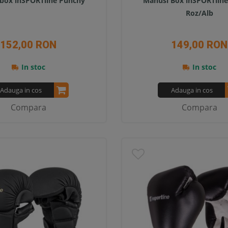
box inSPORTline Punchy
Manusi Box inSPORTline
Roz/Alb
152,00 RON
149,00 RON
In stoc
In stoc
Adauga in cos
Adauga in cos
Compara
Compara