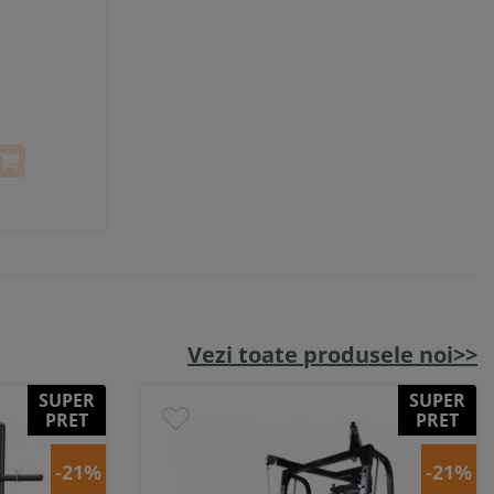
Vezi toate produsele noi>>
SUPER
SUPER
PRET
PRET
-21%
-21%