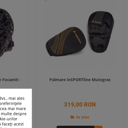
e Focamit -
Palmare inSPORTline Mutogras
dvs., mai ales
preferințele
319,00 RON
n cea mai mare
ai multe despre
In stoc
kie-urilor
ă faceți acest