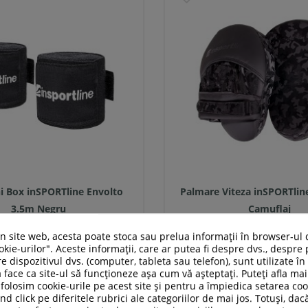
i Box inSPORTline Envolto
Palmare Viteza inSPORTlin
3.5m Negru
Camuflaj
un site web, acesta poate stoca sau prelua informații în browser-ul 
kie-urilor". Aceste informații, care ar putea fi despre dvs., despre 
39,00 RON
209,00 RON
e dispozitivul dvs. (computer, tableta sau telefon), sunt utilizate î
 face ca site-ul să funcționeze așa cum vă așteptați. Puteți afla m
In stoc
In stoc
folosim cookie-urile pe acest site și pentru a împiedica setarea coo
nd click pe diferitele rubrici ale categoriilor de mai jos. Totuși, dac