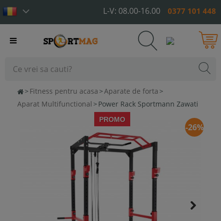
L-V: 08.00-16.00
0377 101 448
Toggle
navigation
>
Fitness pentru acasa
>
Aparate de forta
>
Aparat Multifunctional
>
Power Rack Sportmann Zawati
PROMO
-26%