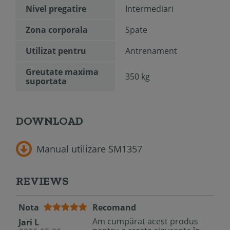
Nivel pregatire
Intermediari
Zona corporala
Spate
Utilizat pentru
Antrenament
Greutate maxima
350 kg
suportata
DOWNLOAD
Manual utilizare SM1357
REVIEWS
Nota
Recomand
Am cumpărat acest produs
Jari L