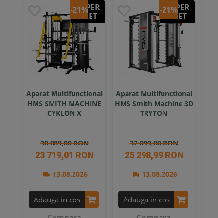
SUPER
SUPER
-21%
-21%
PRET
PRET
Aparat Multifunctional
Aparat Multifunctional
Apa
HMS SMITH MACHINE
HMS Smith Machine 3D
CYKLON X
TRYTON
30 089,00 RON
32 099,00 RON
23 719,01 RON
25 298,99 RON
13.08.2026
13.08.2026
Adauga in cos
Adauga in cos
A
Compara
Compara