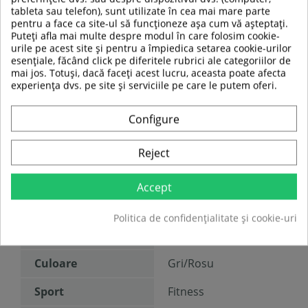
Deadlift
tableta sau telefon), sunt utilizate în cea mai mare parte
Presa la banca (
banca nu este inclusa
)
pentru a face ca site-ul să funcționeze așa cum vă așteptați.
Puteți afla mai multe despre modul în care folosim cookie-
urile pe acest site și pentru a împiedica setarea cookie-urilor
esențiale, făcând click pe diferitele rubrici ale categoriilor de
TABEL DE DATE
mai jos. Totuși, dacă faceți acest lucru, aceasta poate afecta
experiența dvs. pe site și serviciile pe care le putem oferi.
Greutate maxima
350 kg
a utilizatorului:
Configure
Greutate produs:
73 kg
Reject
Material
Otel
Accept
Dimensiune
L 147 x l 140 x H 214
produs
cm
Politica de confidențialitate și cookie-uri
Tip produs
Power Rack
Culoare
Gri/Rosu
Sport
Fitness