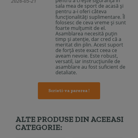
pentru a crește siguranța în
2026-05-21
sala mea de sport de acasă și
pentru a-i oferi câteva
funcționalități suplimentare. Îl
folosesc de ceva vreme și sunt
foarte mulțumit de el.
Asamblarea necesită puțin
timp și atenție, dar cred că a
meritat din plin. Acest suport
de forță este exact ceea ce
aveam nevoie. Este robust,
versatil, iar instrucțiunile de
asamblare au fost suficient de
detaliate.
Scrieti-va parerea !
ALTE PRODUSE DIN ACEEASI
CATEGORIE: