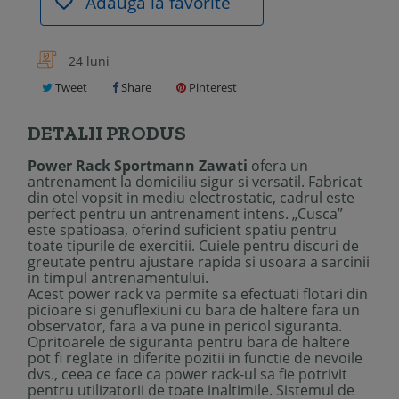
Adauga la favorite
24 luni
Tweet
Share
Pinterest
DETALII PRODUS
Power Rack Sportmann Zawati
ofera un
antrenament la domiciliu sigur si versatil. Fabricat
din otel vopsit in mediu electrostatic, cadrul este
perfect pentru un antrenament intens. „Cusca”
este spatioasa, oferind suficient spatiu pentru
toate tipurile de exercitii. Cuiele pentru discuri de
greutate pentru ajustare rapida si usoara a sarcinii
in timpul antrenamentului.
Acest power rack va permite sa efectuati flotari din
picioare si genuflexiuni cu bara de haltere fara un
observator, fara a va pune in pericol siguranta.
Opritoarele de siguranta pentru bara de haltere
pot fi reglate in diferite pozitii in functie de nevoile
dvs., ceea ce face ca power rack-ul sa fie potrivit
pentru utilizatorii de toate inaltimile. Sistemul de