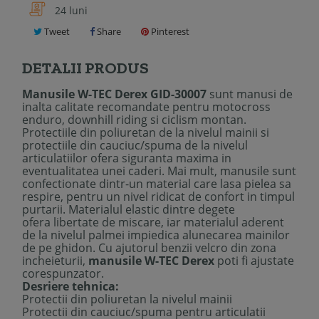
24 luni
Tweet
Share
Pinterest
DETALII PRODUS
Manusile W-TEC Derex GID-30007
sunt manusi de
inalta calitate recomandate pentru motocross
enduro, downhill riding si ciclism montan.
Protectiile din poliuretan de la nivelul mainii si
protectiile din cauciuc/spuma de la nivelul
articulatiilor ofera siguranta maxima in
eventualitatea unei caderi. Mai mult, manusile sunt
confectionate dintr-un material care lasa pielea sa
respire, pentru un nivel ridicat de confort in timpul
purtarii. Materialul elastic dintre degete
ofera libertate de miscare, iar materialul aderent
de la nivelul palmei impiedica alunecarea mainilor
de pe ghidon. Cu ajutorul benzii velcro din zona
incheieturii,
manusile W-TEC Derex
poti fi ajustate
corespunzator.
Desriere tehnica:
Protectii din poliuretan la nivelul mainii
Protectii din cauciuc/spuma pentru articulatii