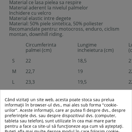
Material ce lasa pielea sa respire
Material aderent la nivelul palmelor
Inchidere cu velcro
Material elastic intre degete
Material: 50% piele sintetica, 50% poliester
Recomandate pentru: motocross, enduro, ciclism
montan, downhill riding.
Circumferinta
Lungime
L
palmei (cm)
incheietura (cm)
(
S
22
18,5
2
M
22,7
19
2
L
23,3
19,5
2
XL
24
20
2
Când vizitați un site web, acesta poate stoca sau prelua
XXL
24,7
20,5
2
informații în browser-ul dvs., mai ales sub forma "cookie-
urilor". Aceste informații, care ar putea fi despre dvs., despre
3XL
25,3
21
2
preferințele dvs. sau despre dispozitivul dvs. (computer,
tableta sau telefon), sunt utilizate în cea mai mare parte
pentru a face ca site-ul să funcționeze așa cum vă așteptați.
Puteți afla mai multe despre modul în care folosim cookie-