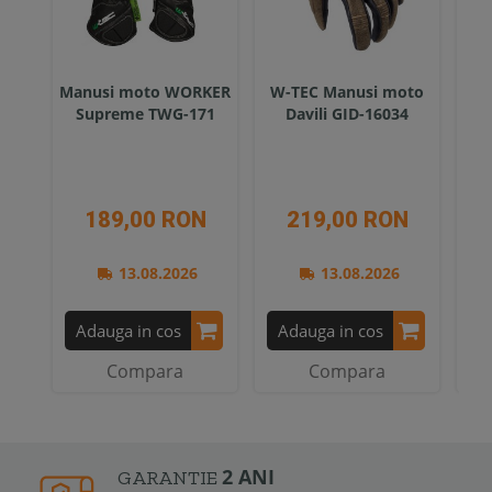
Manusi moto WORKER
W-TEC Manusi moto
W-
Supreme TWG-171
Davili GID-16034
S
189,00 RON
219,00 RON
13.08.2026
13.08.2026
Adauga in cos
Adauga in cos
A
Compara
Compara
2 ANI
GARANTIE