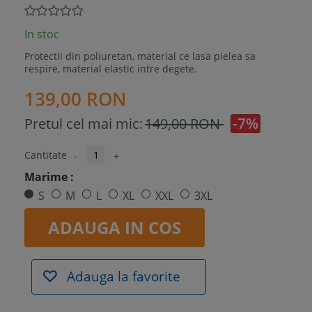
In stoc
Protectii din poliuretan, material ce lasa pielea sa
respire, material elastic intre degete.
139,00 RON
-7%
Pretul cel mai mic:
149,00 RON
Cantitate
-
+
Marime :
S
M
L
XL
XXL
3XL
ADAUGA IN COS
Adauga la favorite