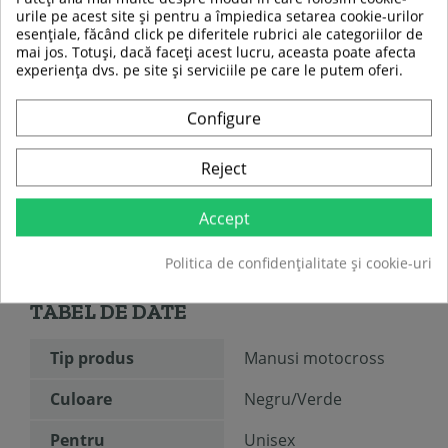
urile pe acest site și pentru a împiedica setarea cookie-urilor
esențiale, făcând click pe diferitele rubrici ale categoriilor de
mai jos. Totuși, dacă faceți acest lucru, aceasta poate afecta
experiența dvs. pe site și serviciile pe care le putem oferi.
Configure
Reject
Accept
Politica de confidențialitate și cookie-uri
TABEL DE DATE
Tip produs
Manusi motocross
Culoare
Negru/Verde
Pentru
Unisex