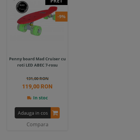
PRET
-9%
Penny board Mad Cruiser cu
roti LED ABEC 7-rosu
131,00 RON
119,00 RON
In stoc
Adauga in cos
Compara