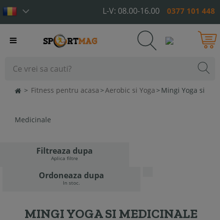
L-V: 08.00-16.00
0377 101 448
Toggle
navigation
>
Fitness pentru acasa
>
Aerobic si Yoga
>
Mingi Yoga si
Medicinale
Filtreaza dupa
Aplica filtre
Ordoneaza dupa
In stoc.
MINGI YOGA SI MEDICINALE