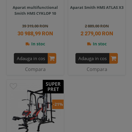
Aparat multifunctional
Aparat Smith HMS ATLAS X3
Smith HMS CYKLOP 10
39 319,00 RON
2 889,00 RON
30 988,99 RON
2 279,00 RON
In stoc
In stoc
Adauga in cos
Adauga in cos
Compara
Compara
SUPER
PRET
-21%