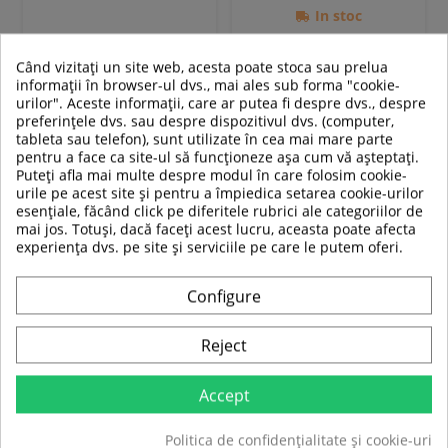
In stoc
Adauga in cos
Adauga in cos
Când vizitați un site web, acesta poate stoca sau prelua
informații în browser-ul dvs., mai ales sub forma "cookie-
Compara
Compara
urilor". Aceste informații, care ar putea fi despre dvs., despre
preferințele dvs. sau despre dispozitivul dvs. (computer,
tableta sau telefon), sunt utilizate în cea mai mare parte
pentru a face ca site-ul să funcționeze așa cum vă așteptați.
Puteți afla mai multe despre modul în care folosim cookie-
urile pe acest site și pentru a împiedica setarea cookie-urilor
esențiale, făcând click pe diferitele rubrici ale categoriilor de
mai jos. Totuși, dacă faceți acest lucru, aceasta poate afecta
experiența dvs. pe site și serviciile pe care le putem oferi.
Configure
Reject
Minge medicinală
inSPORTline Slam Ball 30 kg
Accept
Politica de confidențialitate și cookie-uri