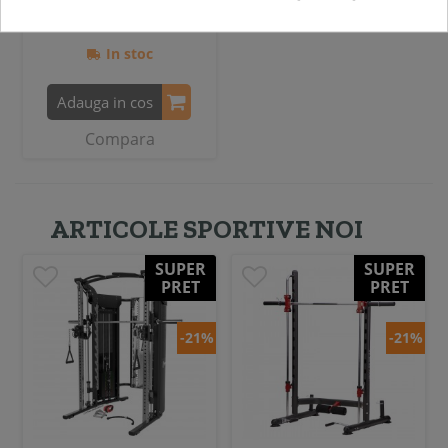
299,00 RON
In stoc
Adauga in cos
Compara
ARTICOLE SPORTIVE NOI
SUPER
SUPER
PRET
PRET
-21%
-21%