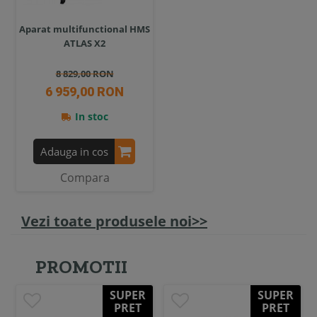
Aparat multifunctional HMS
ATLAS X2
8 829,00 RON
6 959,00 RON
In stoc
Adauga in cos
Compara
Vezi toate produsele noi>>
PROMOTII
SUPER
SUPER
PRET
PRET