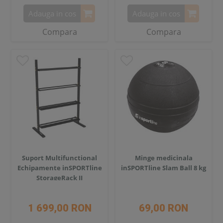
Adauga in cos
Adauga in cos
Compara
Compara
Suport Multifunctional
Minge medicinala
Echipamente inSPORTline
inSPORTline Slam Ball 8 kg
StorageRack II
1 699,00 RON
69,00 RON