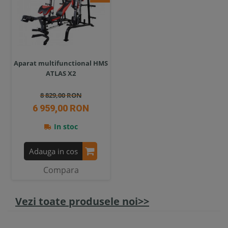
Aparat multifunctional HMS
ATLAS X2
8 829,00 RON
6 959,00 RON
In stoc
Adauga in cos
Compara
Vezi toate produsele noi>>