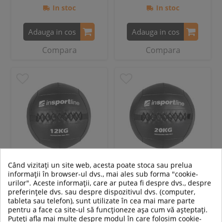
In stoc
In stoc
Adauga in cos
Adauga in cos
Compara
Compara
Când vizitați un site web, acesta poate stoca sau prelua
informații în browser-ul dvs., mai ales sub forma "cookie-
Minge Medicinala
Minge Medicinala
urilor". Aceste informații, care ar putea fi despre dvs., despre
inSPORTline Walbal SE 12 kg
inSPORTline Walbal SE 20 kg
preferințele dvs. sau despre dispozitivul dvs. (computer,
tableta sau telefon), sunt utilizate în cea mai mare parte
pentru a face ca site-ul să funcționeze așa cum vă așteptați.
Puteți afla mai multe despre modul în care folosim cookie-