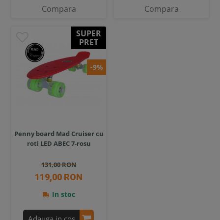
Compara
Compara
SUPER
PRET
-9%
Penny board Mad Cruiser cu
roti LED ABEC 7-rosu
131,00 RON
119,00 RON
In stoc
Adauga in cos