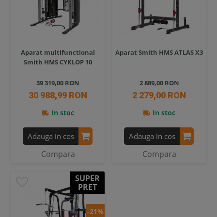
Aparat multifunctional
Aparat Smith HMS ATLAS X3
Smith HMS CYKLOP 10
39 319,00 RON
2 889,00 RON
30 988,99 RON
2 279,00 RON
In stoc
In stoc
Adauga in cos
Adauga in cos
Compara
Compara
SUPER
PRET
-21%