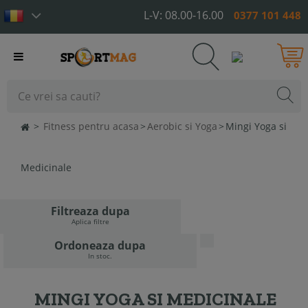
L-V: 08.00-16.00
0377 101 448
Toggle
navigation
>
Fitness pentru acasa
>
Aerobic si Yoga
>
Mingi Yoga si
Medicinale
Filtreaza dupa
Aplica filtre
Ordoneaza dupa
In stoc.
MINGI YOGA SI MEDICINALE