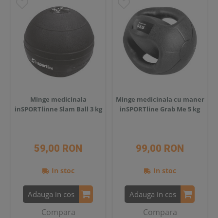
Minge medicinala
Minge medicinala cu maner
inSPORTlinne Slam Ball 3 kg
inSPORTline Grab Me 5 kg
59,00 RON
99,00 RON
In stoc
In stoc
Adauga in cos
Adauga in cos
Compara
Compara