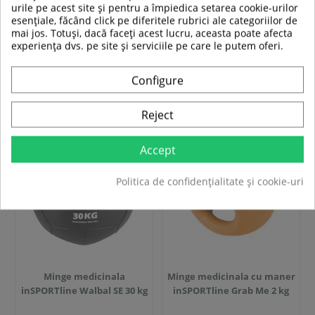
289,00 RON
399,00 RON
urile pe acest site și pentru a împiedica setarea cookie-urilor
esențiale, făcând click pe diferitele rubrici ale categoriilor de
mai jos. Totuși, dacă faceți acest lucru, aceasta poate afecta
In stoc
In stoc
experiența dvs. pe site și serviciile pe care le putem oferi.
Adauga in cos
Adauga in cos
Configure
Compara
Compara
Reject
Accept
Politica de confidențialitate și cookie-uri
Minge medicinala
Minge medicinala cu maner
inSPORTline Walbal SE 30 kg
inSPORTline Grab Me 2 kg