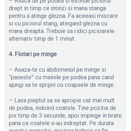
– Ridica de pe podea si extinde piciorul
drept in timp ce intinzi si mana stanga
pentru a atinge glezna. Fa aceeasi miscare
si cu piciorul stang, atingand glezna cu
mana dreapta. Trebuie sa ridici picioarele
alternativ timp de 1 minut.
4. Flotari pe minge
– Asaza-te cu abdomenul pe minge si
“paseste” cu mainile pe podea pana cand
ajungi sa te sprijini cu coapsele de minge.
– Lasa pieptul sa se apropie cat mai mult
de podea, indoind coatele. Tine pozitia de
jos timp de 3 secunde, apoi impinge in brate
pana ce coatele s-au indreptat. Pe durata
acestui exercitiu, privirea trebuie sa fie