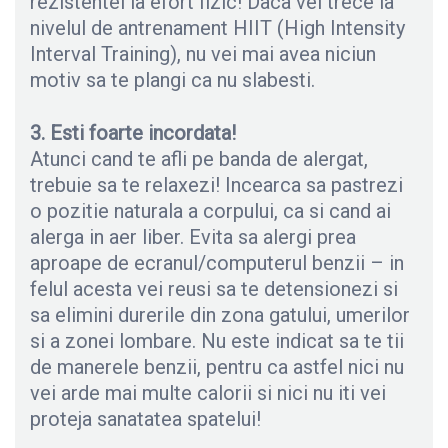
rezistentei la efort fizic! Daca vei trece la
nivelul de antrenament HIIT (High Intensity
Interval Training), nu vei mai avea niciun
motiv sa te plangi ca nu slabesti.
3. Esti foarte incordata!
Atunci cand te afli pe banda de alergat,
trebuie sa te relaxezi! Incearca sa pastrezi
o pozitie naturala a corpului, ca si cand ai
alerga in aer liber. Evita sa alergi prea
aproape de ecranul/computerul benzii – in
felul acesta vei reusi sa te detensionezi si
sa elimini durerile din zona gatului, umerilor
si a zonei lombare. Nu este indicat sa te tii
de manerele benzii, pentru ca astfel nici nu
vei arde mai multe calorii si nici nu iti vei
proteja sanatatea spatelui!