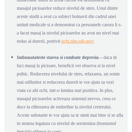
masajul picioarelor reduce nivelul de stres. Unul dintre
aceste studii a avut ca subiect bolnavii din cadrul unei
unitati medicale si a demonstrat ca persoanele carora li s-
a facut masaj la nivelul picioarelor au avut un nivel mai
redus al durerii, potrivit
ncbi.nlm.nih.gov
;
Imbunatateste starea si combate depresia –
daca iti
faci masaj la picioare, beneficii vei observa si la nivel
psihic. Reducerea nivelului de stres, relaxarea, un somn
mai odihnitor si reducerea durerii te vor ajuta sa vezi
viata cu alti ochi, intr-o lumina mai pozitiva. In plus,
masajul picioarelor activeaza sistemul nervos, ceea ce
duce la eliberarea de endorfine la nivelul creierului.
Aceste substante te vor ajuta sa te simti mai bine si se afla
in stransa legatura cu nivelul de serotonina (hormonul
fericirii) eliberat in corp;