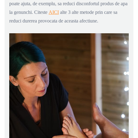
poate ajuta, de exemplu, sa reduci disconfortul produs de apa
la genunchi. Citeste
AICI
alte 3 alte metode prin care sa
reduci durerea provocata de aceasta afectiune.