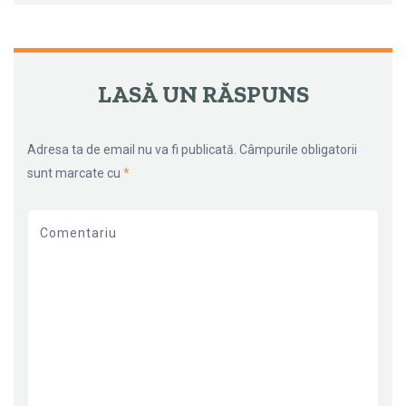
←
→
NAVIGARE ARTICOLE
LASĂ UN RĂSPUNS
Adresa ta de email nu va fi publicată.
Câmpurile obligatorii
sunt marcate cu
*
Comentariu