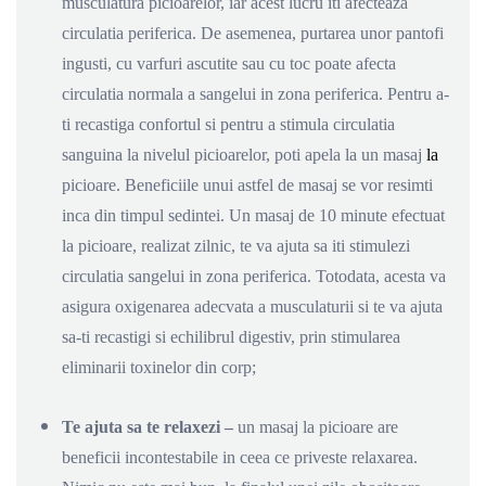
musculatura picioarelor, iar acest lucru iti afecteaza
circulatia periferica. De asemenea, purtarea unor pantofi
ingusti, cu varfuri ascutite sau cu toc poate afecta
circulatia normala a sangelui in zona periferica. Pentru a-
ti recastiga confortul si pentru a stimula circulatia
sanguina la nivelul picioarelor, poti apela la un masaj
la
picioare. Beneficiile unui astfel de masaj se vor resimti
inca din timpul sedintei. Un masaj de 10 minute efectuat
la picioare, realizat zilnic, te va ajuta sa iti stimulezi
circulatia sangelui in zona periferica. Totodata, acesta va
asigura oxigenarea adecvata a musculaturii si te va ajuta
sa-ti recastigi si echilibrul digestiv, prin stimularea
eliminarii toxinelor din corp;
Te ajuta sa te relaxezi –
un masaj la picioare are
beneficii incontestabile in ceea ce priveste relaxarea.