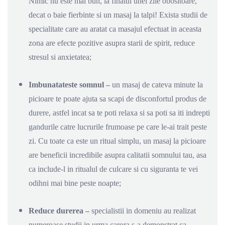
Nimic nu este mai bun, la finalul unei zile obositoare,
decat o baie fierbinte si un masaj la talpi! Exista studii de
specialitate care au aratat ca masajul efectuat in aceasta
zona are efecte pozitive asupra starii de spirit, reduce
stresul si anxietatea;
Imbunatateste somnul –
un masaj de cateva minute la
picioare te poate ajuta sa scapi de disconfortul produs de
durere, astfel incat sa te poti relaxa si sa poti sa iti indrepti
gandurile catre lucrurile frumoase pe care le-ai trait peste
zi. Cu toate ca este un ritual simplu, un masaj la picioare
are beneficii incredibile asupra calitatii somnului tau, asa
ca include-l in ritualul de culcare si cu siguranta te vei
odihni mai bine peste noapte;
Reduce durerea –
specialistii in domeniu au realizat
numeroase studii in urma carora s-a demonstrat ca