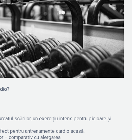
rdio?
catul scărilor, un exercițiu intens pentru picioare și
fect pentru antrenamente cardio acasă.
or
– comparativ cu alergarea.