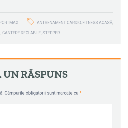
PORTMAG
ANTRENAMENT CARDIO
,
FITNESS ACASĂ
,
E
,
GANTERE REGLABILE
,
STEPPER
ICOLE
Ă UN RĂSPUNS
ă.
Câmpurile obligatorii sunt marcate cu
*