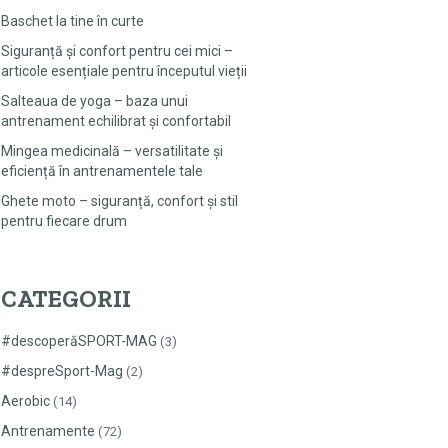
Baschet la tine în curte
Siguranță și confort pentru cei mici –
articole esențiale pentru începutul vieții
Salteaua de yoga – baza unui
antrenament echilibrat și confortabil
Mingea medicinală – versatilitate și
eficiență în antrenamentele tale
Ghete moto – siguranță, confort și stil
pentru fiecare drum
CATEGORII
#descoperăSPORT-MAG
(3)
#despreSport-Mag
(2)
Aerobic
(14)
Antrenamente
(72)