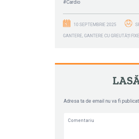
#Cardio
10 SEPTEMBRIE 2025
S
GANTERE
,
GANTERE CU GREUTĂȚI FIX
←
→
NAVIGARE ART
LAS
Adresa ta de email nu va fi publicat
Comentariu