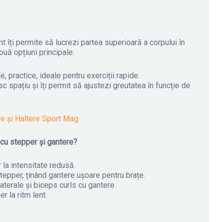
 îți permite să lucrezi partea superioară a corpului în
ouă opțiuni principale:
, practice, ideale pentru exerciții rapide.
spațiu și îți permit să ajustezi greutatea în funcție de
e și Haltere Sport Mag
cu stepper și gantere?
la intensitate redusă.
epper, ținând gantere ușoare pentru brațe.
laterale și biceps curls cu gantere.
 la ritm lent.