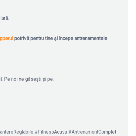
lară.
pperul
potrivit pentru tine și începe antrenamentele
l. Pe noi ne găsești și pe:
antereReglabile #FitnessAcasa #AntrenamentComplet