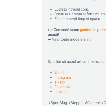
Lucrezi întregul corp.
Crești rezistența și forța muscu
Economisești timp și spațiu.
👉
Comandă acum
ganterele
și
ste
acasă!
➡ Vezi toate modelele
aici
Sperăm că acest articol ți-a fost uti
Youtube
Instagram
TikTok
Facebook
LinkedIn
#SportMag #Stepper #Gantere #G