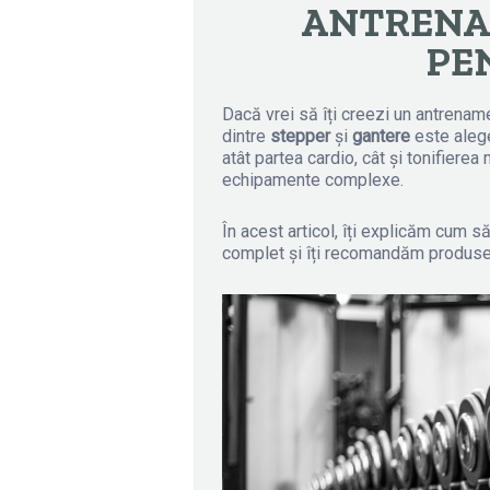
ANTRENA
PE
Dacă vrei să îți creezi un antrenam
dintre
stepper
și
gantere
este alege
atât partea cardio, cât și tonifiere
echipamente complexe.
În acest articol, îți explicăm cum s
complet și îți recomandăm produse 