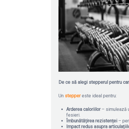
De ce să alegi stepperul pentru ca
Un
stepper
este ideal pentru:
Arderea caloriilor
– simulează ur
fesieri.
Îmbunătățirea rezistenței
– per
Impact redus asupra articulațiil