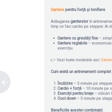
Gantere
pentru forță și tonifiere
Adăugarea
ganterelor
în antrenament
timp ce faci cardio pe stepper. Ai d
Gantere cu greutăți fixe
– simple
Gantere reglabile
– economisesc 
exercițiu.
👉 Vezi toate modelele aici:
Ganter
Cum arată un antrenament complet 
Încălzire
– 5 minute pe stepper 
Cardio + forță
– 10 minute pe st
Exerciții pentru brațe
– ridicări 
Cool down
– 5 minute pe stepper
Beneficiile acestei combinații: