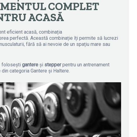
MENTUL COMPLET
NTRU ACASĂ
ent eficient acasă, combinația
rea perfectă. Această combinație îți permite să lucrezi
a musculaturii, fără să ai nevoie de un spațiu mare sau
ă folosești
gantere
și
stepper
pentru un antrenament
din categoria Gantere și Haltere.