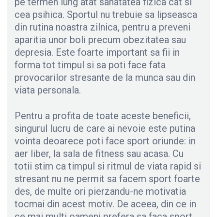
pe termen lung atat sanatatea fizica cat si
cea psihica. Sportul nu trebuie sa lipseasca
din rutina noastra zilnica, pentru a preveni
aparitia unor boli precum obezitatea sau
depresia. Este foarte important sa fii in
forma tot timpul si sa poti face fata
provocarilor stresante de la munca sau din
viata personala.
Pentru a profita de toate aceste beneficii,
singurul lucru de care ai nevoie este putina
vointa deoarece poti face sport oriunde: in
aer liber, la sala de fitness sau acasa. Cu
totii stim ca timpul si ritmul de viata rapid si
stresant nu ne permit sa facem sport foarte
des, de multe ori pierzandu-ne motivatia
tocmai din acest motiv. De aceea, din ce in
ce mai multi oameni prefera sa faca sport