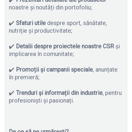
noastre și noutăți din portofoliu;
✔️
Sfaturi utile
despre sport, sănătate,
nutriție și productivitate;
✔️
Detalii despre proiectele noastre CSR
și
implicarea în comunitate;
✔️
Promoții și campanii speciale
, anunțate
în premieră;
✔️
Trenduri și informații din industrie
, pentru
profesioniști și pasionați.
De ce să ne urmărești?