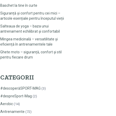
Baschet la tine în curte
Siguranță și confort pentru cei mici –
articole esențiale pentru începutul vieții
Salteaua de yoga – baza unui
antrenament echilibrat și confortabil
Mingea medicinală – versatilitate și
eficiență în antrenamentele tale
Ghete moto – siguranță, confort și stil
pentru fiecare drum
CATEGORII
#descoperăSPORT-MAG
(3)
#despreSport-Mag
(2)
Aerobic
(14)
Antrenamente
(72)