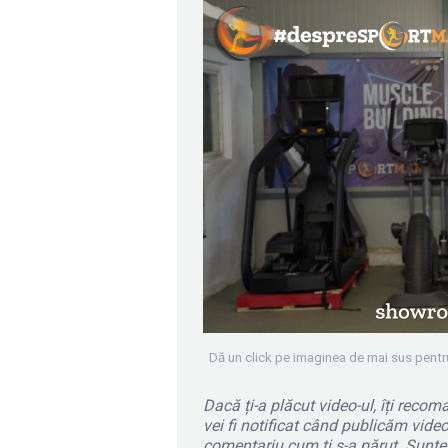
Dă un click pe imaginea de mai sus pentr
Dacă ți-a plăcut video-ul, îți rec
vei fi notificat când publicăm video-
comentariu cum ți s-a părut. Sunt