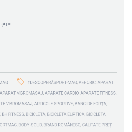
 și pe:
MAG
#DESCOPERĂSPORT-MAG
,
AEROBIC
,
APARAT
APARAT VIBROMASAJ
,
APARATE CARDIO
,
APARATE FITNESS
,
TE VIBROMASAJ
,
ARTICOLE SPORTIVE
,
BANCI DE FORȚA
,
T
,
BH FITNESS
,
BICICLETA
,
BICICLETA ELIPTICA
,
BICICLETA
PORTMAG
,
BODY-SOLID
,
BRAND ROMÂNESC
,
CALITATE PREȚ
,