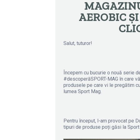
MAGAZINU
AEROBIC ȘI
CLI
Salut, tuturor!
Începem cu bucurie o nouă serie de a
#descoperăSPORT-MAG în care vă v
produsele pe care vi le pregătim cu d
lumea Sport Mag.
Pentru început, l-am provocat pe D
tipuri de produse poți găsi la Sport