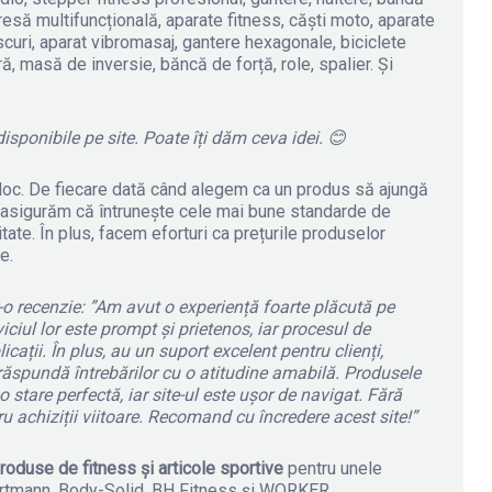
presă multifuncțională, aparate fitness, căști moto, aparate
iscuri, aparat vibromasaj, gantere hexagonale, biciclete
ră, masă de inversie, băncă de forță, role, spalier. Și
isponibile pe site. Poate îți dăm ceva idei.
😊
loc. De fiecare dată când alegem ca un produs să ajungă
e asigurăm că întrunește cele mai bune standarde de
litate. În plus, facem eforturi ca prețurile produselor
e.
r-o recenzie: ”Am avut o experiență foarte plăcută pe
iciul lor este prompt și prietenos, iar procesul de
ații. În plus, au un suport excelent pentru clienți,
răspundă întrebărilor cu o atitudine amabilă. Produsele
o stare perfectă, iar site-ul este ușor de navigat. Fără
ru achiziții viitoare. Recomand cu încredere acest site!”
roduse de fitness și articole sportive
pentru unele
ortmann, Body-Solid, BH Fitness și WORKER.