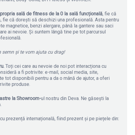
 propria sală de fitness de la 0 la sală funcțională
, fie că
ă, fie că dorești să deschizi una profesională. Asta pentru
lete magnetice, benzi alergare, până la gantere sau saci
are ai nevoie. Și suntem lângă tine pe tot parcursul
ofesională.
un semn și te vom ajuta cu drag!
ru.
Toți cei care au nevoie de noi pot interacționa cu
sideră a fi potrivite: e-mail, social media, site,
ot disponibili pentru a da o mână de ajutor, a oferi
rivite produse.
oastre la Showroom-
ul nostru din Deva. Ne găsești la
.
u prezență internațională, fiind prezent și pe piețele din: