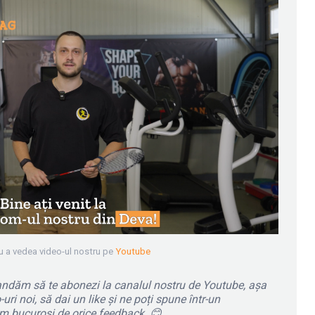
u a vedea video-ul nostru pe
Youtube
omandăm să te abonezi la canalul nostru de Youtube, așa
uri noi, să dai un like și ne poți spune într-un
em bucuroși de orice feedback.
😊