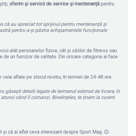
știți,
oferim și servicii de service și mentenanță
pentru
pus că au apreciat tot sprijinul pentru mentenanță și
astră pentru a-și păstra echipamentele funcționale
cii atât persoanelor fizice, cât și sălilor de fitness sau
 de un furnizor de calitate. Din oricare categorie ai face
iar cele aflate pe stocul nostru, în termen de 24-48 ore.
ru găsești detalii legate de termenul estimat de livrare, în
l atunci când îl comanzi. Bineînțeles, te ținem la curent
il și că ai aflat ceva interesant despre Sport Mag. 😊