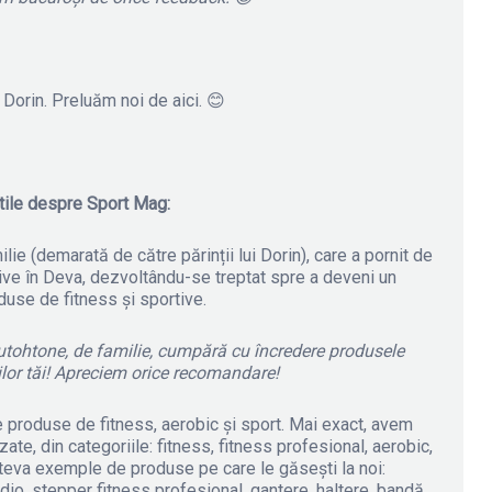
Dorin. Preluăm noi de aici. 😊
utile despre Sport Mag:
ie (demarată de către părinții lui Dorin), care a pornit de
ive în Deva, dezvoltându-se treptat spre a deveni un
use de fitness și sportive.
 autohtone, de familie, cumpără cu încredere produsele
ilor tăi! Apreciem orice recomandare!
 produse de fitness, aerobic și sport. Mai exact, avem
e, din categoriile: fitness, fitness profesional, aerobic,
âteva exemple de produse pe care le găsești la noi:
rdio, stepper fitness profesional, gantere, haltere, bandă