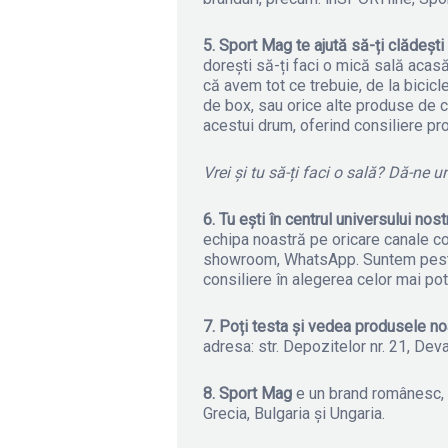
5. Sport Mag
te ajută să-ți clădești
dorești să-ți faci o mică sală acas
că avem tot ce trebuie, de la bicic
de box, sau orice alte produse de c
acestui drum, oferind consiliere pr
Vrei și tu să-ți faci o sală? Dă-ne 
6. Tu ești în centrul universului nost
echipa noastră pe oricare canale con
showroom, WhatsApp. Suntem peste t
consiliere în alegerea celor mai pot
7. Poți testa și vedea produsele n
adresa: str. Depozitelor nr. 21, Deva
8. Sport Mag
e un brand românesc, c
Grecia, Bulgaria și Ungaria.