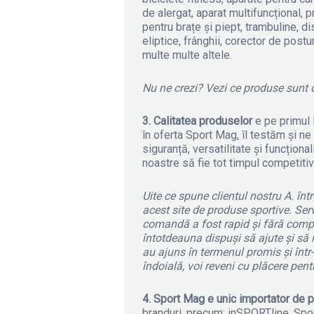
de alergat, aparat multifuncțional, 
pentru brațe și piept, trambuline, d
eliptice, frânghii, corector de postu
multe multe altele.
Nu ne crezi? Vezi ce produse sunt d
3. Calitatea produselor
e pe primul 
în oferta Sport Mag, îl testăm și n
siguranță, versatilitate și funcționa
noastre să fie tot timpul competitiv
Uite ce spune clientul nostru A. înt
acest site de produse sportive. Serv
comandă a fost rapid și fără complic
întotdeauna dispuși să ajute și să 
au ajuns în termenul promis și într-
îndoială, voi reveni cu plăcere pent
4. Sport Mag e unic importator de p
branduri, precum: inSPORTline, Sp