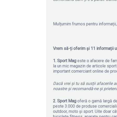
Mulțumim frumos pentru informații, 
Vrem să-ți oferim și 11 informații 
1. Sport Mag
este o afacere de famil
la un mic magazin de articole sport
important comerciant online de prod
Dacă vrei și tu să susții afacerile
noastre și recomandă-ne și prieten
2. Sport Mag
oferă o gamă largă de
peste 3.000 de produse comercializat
outdoor, moto și sport. Uite doar c
biciclete fitness, aparate pentru ca