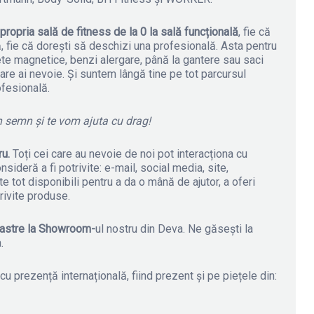
 propria sală de fitness de la 0 la sală funcțională
, fie că
ă, fie că dorești să deschizi una profesională. Asta pentru
lete magnetice, benzi alergare, până la gantere sau saci
are ai nevoie. Și suntem lângă tine pe tot parcursul
ofesională.
un semn și te vom ajuta cu drag!
ru.
Toți cei care au nevoie de noi pot interacționa cu
sideră a fi potrivite: e-mail, social media, site,
ot disponibili pentru a da o mână de ajutor, a oferi
rivite produse.
oastre la Showroom-
ul nostru din Deva. Ne găsești la
.
u prezență internațională, fiind prezent și pe piețele din: