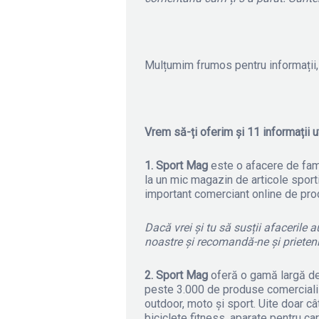
Mulțumim frumos pentru informații, 
Vrem să-ți oferim și 11 informații 
1. Sport Mag
este o afacere de famil
la un mic magazin de articole sport
important comerciant online de prod
Dacă vrei și tu să susții afacerile
noastre și recomandă-ne și prieten
2. Sport Mag
oferă o gamă largă de
peste 3.000 de produse comercializat
outdoor, moto și sport. Uite doar c
biciclete fitness, aparate pentru ca