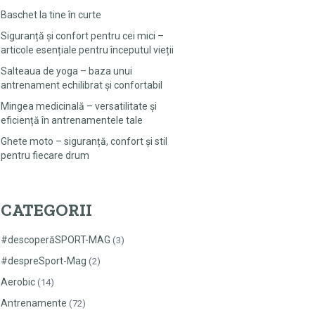
Baschet la tine în curte
Siguranță și confort pentru cei mici –
articole esențiale pentru începutul vieții
Salteaua de yoga – baza unui
antrenament echilibrat și confortabil
Mingea medicinală – versatilitate și
eficiență în antrenamentele tale
Ghete moto – siguranță, confort și stil
pentru fiecare drum
CATEGORII
#descoperăSPORT-MAG
(3)
#despreSport-Mag
(2)
Aerobic
(14)
Antrenamente
(72)