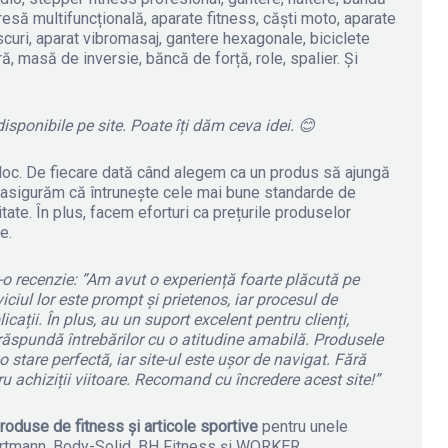
presă multifuncțională, aparate fitness, căști moto, aparate
iscuri, aparat vibromasaj, gantere hexagonale, biciclete
ră, masă de inversie, băncă de forță, role, spalier. Și
isponibile pe site. Poate îți dăm ceva idei.
😊
loc. De fiecare dată când alegem ca un produs să ajungă
e asigurăm că întrunește cele mai bune standarde de
litate. În plus, facem eforturi ca prețurile produselor
e.
r-o recenzie: ”Am avut o experiență foarte plăcută pe
iciul lor este prompt și prietenos, iar procesul de
ații. În plus, au un suport excelent pentru clienți,
răspundă întrebărilor cu o atitudine amabilă. Produsele
o stare perfectă, iar site-ul este ușor de navigat. Fără
ru achiziții viitoare. Recomand cu încredere acest site!”
roduse de fitness și articole sportive
pentru unele
ortmann, Body-Solid, BH Fitness și WORKER.