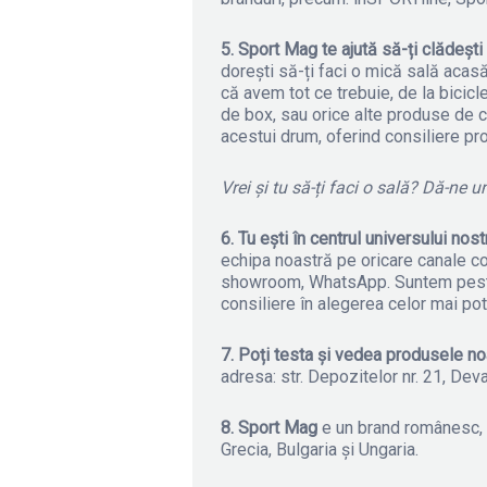
5. Sport Mag
te ajută să-ți clădești
dorești să-ți faci o mică sală acas
că avem tot ce trebuie, de la bicic
de box, sau orice alte produse de c
acestui drum, oferind consiliere pr
Vrei și tu să-ți faci o sală? Dă-ne 
6. Tu ești în centrul universului nost
echipa noastră pe oricare canale con
showroom, WhatsApp. Suntem peste t
consiliere în alegerea celor mai pot
7. Poți testa și vedea produsele n
adresa: str. Depozitelor nr. 21, Deva
8. Sport Mag
e un brand românesc, c
Grecia, Bulgaria și Ungaria.