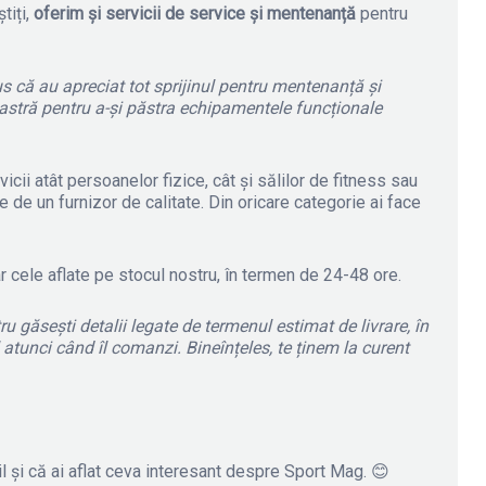
știți,
oferim și servicii de service și mentenanță
pentru
pus că au apreciat tot sprijinul pentru mentenanță și
astră pentru a-și păstra echipamentele funcționale
cii atât persoanelor fizice, cât și sălilor de fitness sau
 de un furnizor de calitate. Din oricare categorie ai face
iar cele aflate pe stocul nostru, în termen de 24-48 ore.
ru găsești detalii legate de termenul estimat de livrare, în
l atunci când îl comanzi. Bineînțeles, te ținem la curent
il și că ai aflat ceva interesant despre Sport Mag. 😊