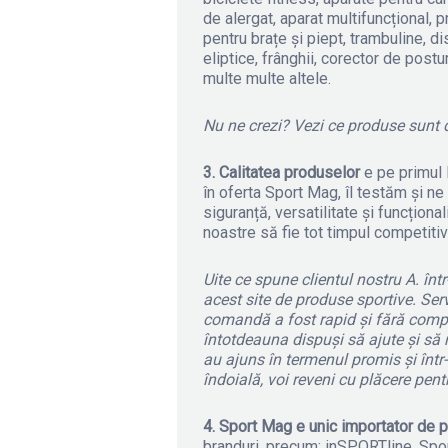
de alergat, aparat multifuncțional, 
pentru brațe și piept, trambuline, d
eliptice, frânghii, corector de postu
multe multe altele.
Nu ne crezi? Vezi ce produse sunt d
3. Calitatea produselor
e pe primul 
în oferta Sport Mag, îl testăm și n
siguranță, versatilitate și funcționa
noastre să fie tot timpul competitiv
Uite ce spune clientul nostru A. înt
acest site de produse sportive. Serv
comandă a fost rapid și fără complic
întotdeauna dispuși să ajute și să 
au ajuns în termenul promis și într-
îndoială, voi reveni cu plăcere pent
4. Sport Mag e unic importator de p
branduri, precum: inSPORTline, Sp