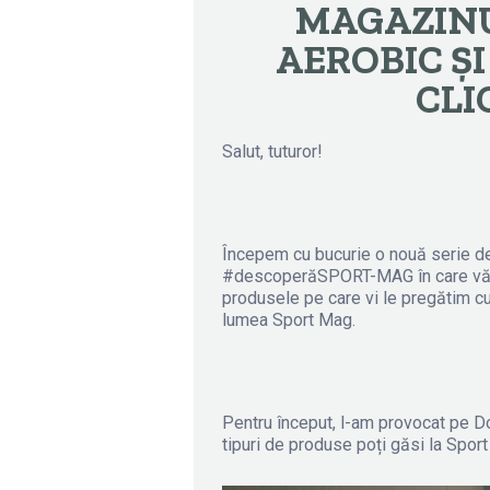
MAGAZINU
AEROBIC ȘI
CLI
Salut, tuturor!
Începem cu bucurie o nouă serie de a
#descoperăSPORT-MAG în care vă v
produsele pe care vi le pregătim cu d
lumea Sport Mag.
Pentru început, l-am provocat pe D
tipuri de produse poți găsi la Sport