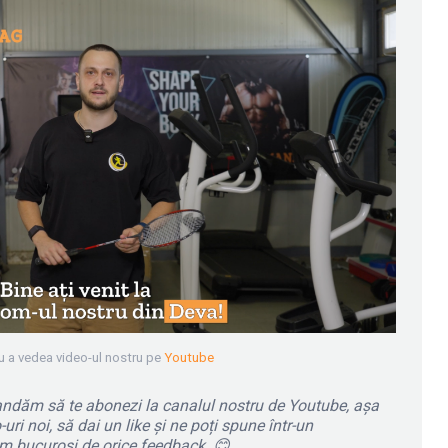
u a vedea video-ul nostru pe
Youtube
omandăm să te abonezi la canalul nostru de Youtube, așa
uri noi, să dai un like și ne poți spune într-un
em bucuroși de orice feedback.
😊