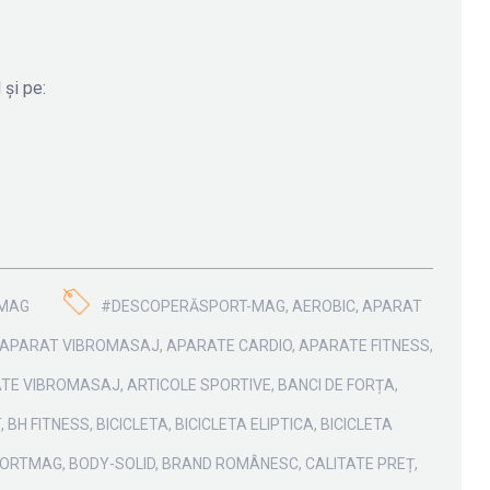
 și pe:
MAG
#DESCOPERĂSPORT-MAG
,
AEROBIC
,
APARAT
APARAT VIBROMASAJ
,
APARATE CARDIO
,
APARATE FITNESS
,
TE VIBROMASAJ
,
ARTICOLE SPORTIVE
,
BANCI DE FORȚA
,
T
,
BH FITNESS
,
BICICLETA
,
BICICLETA ELIPTICA
,
BICICLETA
PORTMAG
,
BODY-SOLID
,
BRAND ROMÂNESC
,
CALITATE PREȚ
,