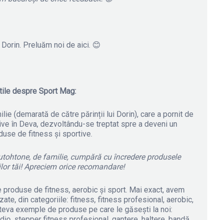
Dorin. Preluăm noi de aici. 😊
utile despre Sport Mag:
ie (demarată de către părinții lui Dorin), care a pornit de
ive în Deva, dezvoltându-se treptat spre a deveni un
use de fitness și sportive.
 autohtone, de familie, cumpără cu încredere produsele
ilor tăi! Apreciem orice recomandare!
 produse de fitness, aerobic și sport. Mai exact, avem
e, din categoriile: fitness, fitness profesional, aerobic,
âteva exemple de produse pe care le găsești la noi:
rdio, stepper fitness profesional, gantere, haltere, bandă