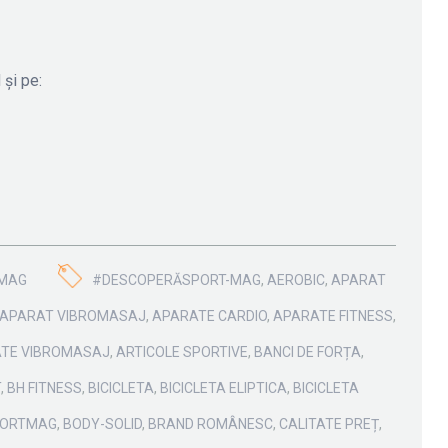
 și pe:
MAG
#DESCOPERĂSPORT-MAG
,
AEROBIC
,
APARAT
APARAT VIBROMASAJ
,
APARATE CARDIO
,
APARATE FITNESS
,
TE VIBROMASAJ
,
ARTICOLE SPORTIVE
,
BANCI DE FORȚA
,
T
,
BH FITNESS
,
BICICLETA
,
BICICLETA ELIPTICA
,
BICICLETA
PORTMAG
,
BODY-SOLID
,
BRAND ROMÂNESC
,
CALITATE PREȚ
,