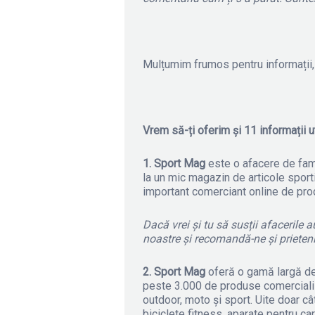
Mulțumim frumos pentru informații, 
Vrem să-ți oferim și 11 informații 
1. Sport Mag
este o afacere de famil
la un mic magazin de articole sport
important comerciant online de prod
Dacă vrei și tu să susții afacerile
noastre și recomandă-ne și prieten
2. Sport Mag
oferă o gamă largă de
peste 3.000 de produse comercializat
outdoor, moto și sport. Uite doar c
biciclete fitness, aparate pentru ca