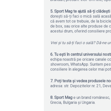
5. Sport Mag
te ajută să-ți clădești
dorești să-ți faci o mică sală acas
că avem tot ce trebuie, de la bicic
de box, sau orice alte produse de c
acestui drum, oferind consiliere pr
Vrei și tu să-ți faci o sală? Dă-ne 
6. Tu ești în centrul universului nost
echipa noastră pe oricare canale con
showroom, WhatsApp. Suntem peste t
consiliere în alegerea celor mai pot
7. Poți testa și vedea produsele n
adresa: str. Depozitelor nr. 21, Deva
8. Sport Mag
e un brand românesc, c
Grecia, Bulgaria și Ungaria.