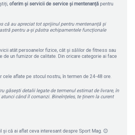
știți,
oferim și servicii de service și mentenanță
pentru
pus că au apreciat tot sprijinul pentru mentenanță și
astră pentru a-și păstra echipamentele funcționale
cii atât persoanelor fizice, cât și sălilor de fitness sau
 de un furnizor de calitate. Din oricare categorie ai face
iar cele aflate pe stocul nostru, în termen de 24-48 ore.
ru găsești detalii legate de termenul estimat de livrare, în
l atunci când îl comanzi. Bineînțeles, te ținem la curent
il și că ai aflat ceva interesant despre Sport Mag. 😊