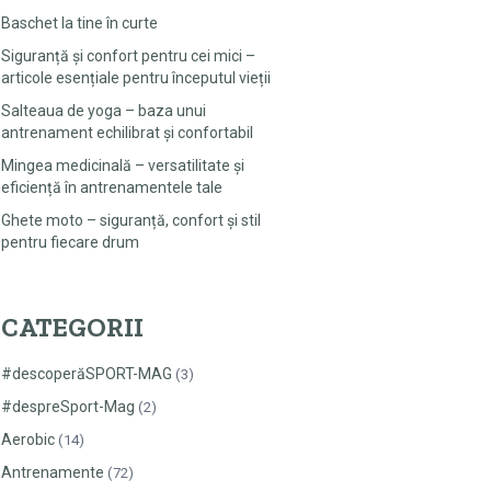
Baschet la tine în curte
Siguranță și confort pentru cei mici –
articole esențiale pentru începutul vieții
Salteaua de yoga – baza unui
antrenament echilibrat și confortabil
Mingea medicinală – versatilitate și
eficiență în antrenamentele tale
Ghete moto – siguranță, confort și stil
pentru fiecare drum
CATEGORII
#descoperăSPORT-MAG
(3)
#despreSport-Mag
(2)
Aerobic
(14)
Antrenamente
(72)