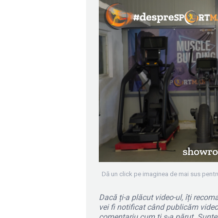
Dă un click pe imaginea de mai sus pentr
Dacă ți-a plăcut video-ul, îți rec
vei fi notificat când publicăm video-
comentariu cum ți s-a părut. Sunt