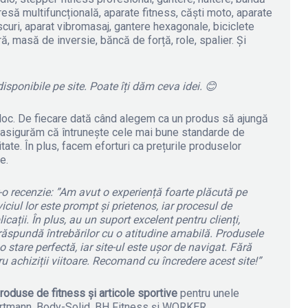
presă multifuncțională, aparate fitness, căști moto, aparate
iscuri, aparat vibromasaj, gantere hexagonale, biciclete
ră, masă de inversie, băncă de forță, role, spalier. Și
isponibile pe site. Poate îți dăm ceva idei.
😊
loc. De fiecare dată când alegem ca un produs să ajungă
e asigurăm că întrunește cele mai bune standarde de
litate. În plus, facem eforturi ca prețurile produselor
e.
r-o recenzie: ”Am avut o experiență foarte plăcută pe
iciul lor este prompt și prietenos, iar procesul de
ații. În plus, au un suport excelent pentru clienți,
răspundă întrebărilor cu o atitudine amabilă. Produsele
o stare perfectă, iar site-ul este ușor de navigat. Fără
ru achiziții viitoare. Recomand cu încredere acest site!”
roduse de fitness și articole sportive
pentru unele
ortmann, Body-Solid, BH Fitness și WORKER.