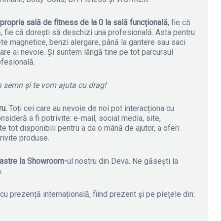
 propria sală de fitness de la 0 la sală funcțională
, fie că
ă, fie că dorești să deschizi una profesională. Asta pentru
lete magnetice, benzi alergare, până la gantere sau saci
are ai nevoie. Și suntem lângă tine pe tot parcursul
ofesională.
un semn și te vom ajuta cu drag!
ru.
Toți cei care au nevoie de noi pot interacționa cu
sideră a fi potrivite: e-mail, social media, site,
ot disponibili pentru a da o mână de ajutor, a oferi
rivite produse.
oastre la Showroom-
ul nostru din Deva. Ne găsești la
.
u prezență internațională, fiind prezent și pe piețele din: