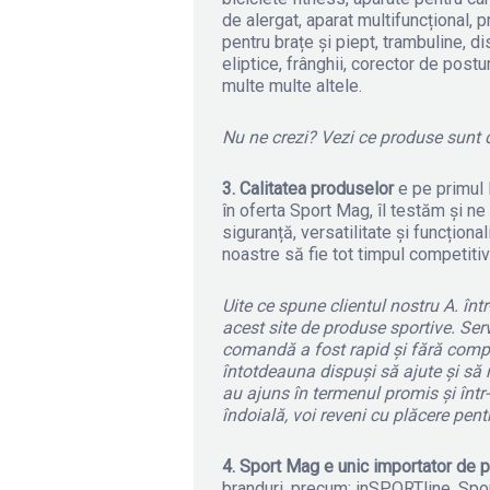
de alergat, aparat multifuncțional, 
pentru brațe și piept, trambuline, d
eliptice, frânghii, corector de postu
multe multe altele.
Nu ne crezi? Vezi ce produse sunt d
3. Calitatea produselor
e pe primul 
în oferta Sport Mag, îl testăm și n
siguranță, versatilitate și funcționa
noastre să fie tot timpul competitiv
Uite ce spune clientul nostru A. înt
acest site de produse sportive. Serv
comandă a fost rapid și fără complic
întotdeauna dispuși să ajute și să 
au ajuns în termenul promis și într-
îndoială, voi reveni cu plăcere pent
4. Sport Mag e unic importator de p
branduri, precum: inSPORTline, Sp