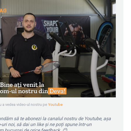
u a vedea video-ul nostru pe
Youtube
omandăm să te abonezi la canalul nostru de Youtube, așa
uri noi, să dai un like și ne poți spune într-un
em bucuroși de orice feedback.
😊