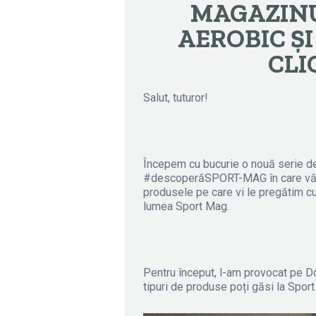
MAGAZINU
AEROBIC ȘI
CLI
Salut, tuturor!
Începem cu bucurie o nouă serie de a
#descoperăSPORT-MAG în care vă v
produsele pe care vi le pregătim cu d
lumea Sport Mag.
Pentru început, l-am provocat pe D
tipuri de produse poți găsi la Sport