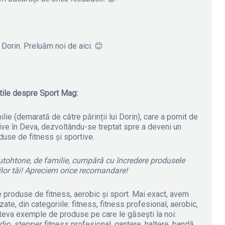
Dorin. Preluăm noi de aici. 😊
utile despre Sport Mag:
ie (demarată de către părinții lui Dorin), care a pornit de
ive în Deva, dezvoltându-se treptat spre a deveni un
use de fitness și sportive.
 autohtone, de familie, cumpără cu încredere produsele
ilor tăi! Apreciem orice recomandare!
 produse de fitness, aerobic și sport. Mai exact, avem
e, din categoriile: fitness, fitness profesional, aerobic,
âteva exemple de produse pe care le găsești la noi:
rdio, stepper fitness profesional, gantere, haltere, bandă