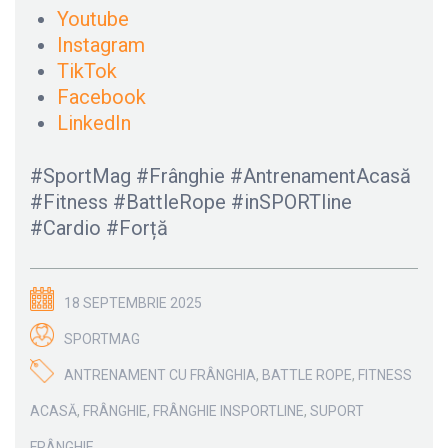
Youtube
Instagram
TikTok
Facebook
LinkedIn
#SportMag #Frânghie #AntrenamentAcasă
#Fitness #BattleRope #inSPORTline
#Cardio #Forță
18 SEPTEMBRIE 2025
SPORTMAG
ANTRENAMENT CU FRÂNGHIA
,
BATTLE ROPE
,
FITNESS
ACASĂ
,
FRÂNGHIE
,
FRÂNGHIE INSPORTLINE
,
SUPORT
FRÂNGHIE