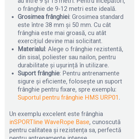
au între 9 și 15 metri. Pentru începători,
o frânghie de 9-12 metri este ideală.
Grosimea frânghiei
: Grosimea standard
este între 38 mm și 50 mm. Cu cât
frânghia este mai groasă, cu atât
exercițiul devine mai solicitant.
Materialul
: Alege o frânghie rezistentă,
din sisal, poliester sau nailon, pentru
durabilitate și ușurință în utilizare.
Suport frânghie
: Pentru antrenamente
sigure și eficiente, folosește un suport
frânghie pentru fixare, spre exemplu:
Suportul pentru frânghie HMS URP01
.
Un exemplu excelent este frânghia
i
nSPORTline WaveRope Base
, cunoscută
pentru calitatea și rezistența sa, perfectă
pentru antrenamente intense.