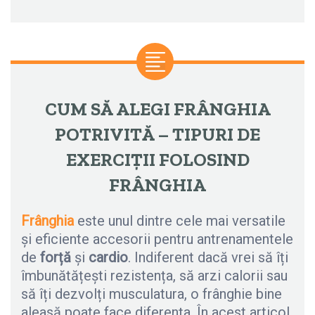
CUM SĂ ALEGI FRÂNGHIA
POTRIVITĂ – TIPURI DE
EXERCIȚII FOLOSIND
FRÂNGHIA
Frânghia
este unul dintre cele mai versatile
și eficiente accesorii pentru antrenamentele
de
forță
și
cardio
. Indiferent dacă vrei să îți
îmbunătățești rezistența, să arzi calorii sau
să îți dezvolți musculatura, o frânghie bine
aleasă poate face diferența. În acest articol,