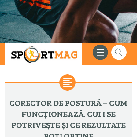
Meniu
Căutare
CORECTOR DE POSTURĂ – CUM
FUNCȚIONEAZĂ, CUI I SE
POTRIVEȘTE ȘI CE REZULTATE
POȚI OBȚINE