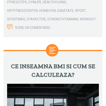
FITNESSTIPS
,
GYMLIFE
,
HEALTHYLIVING
,
HIITFITNESSCENTER
,
HOMEGYM
,
SĂNĂTATE
,
SPORT
,
SPORTMAG
,
STAYACTIVE
,
STRENGTHTRAINING
,
WORKOUT
SCRIE UN COMENTARIU
CE INSEAMNA BMI SI CUM SE
CALCULEAZA?