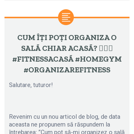
CUM ÎȚI POȚI ORGANIZA O
SALĂ CHIAR ACASĂ? 🏋️‍♂️💪
#FITNESSACASĂ #HOMEGYM
#ORGANIZAREFITNESS
Salutare, tuturor!
Revenim cu un nou articol de blog, de data
aceasta ne propunem să răspundem la
întrebarea: ”Cum pot să-mi organizez o sală