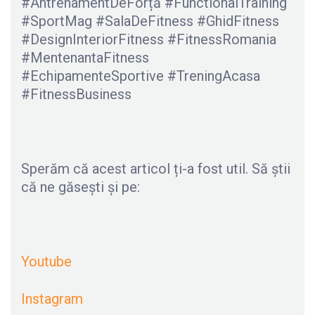
#AntrenamentDeForță #FunctionalTraining
#SportMag #SalaDeFitness #GhidFitness
#DesignInteriorFitness #FitnessRomania
#MentenantaFitness
#EchipamenteSportive #TreningAcasa
#FitnessBusiness
Sperăm că acest articol ți-a fost util. Să știi
că ne găsești și pe:
Youtube
Instagram