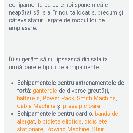
echipamente pe care noi spunem că e
neapărat să le ai în nou ta locație, precum și
câteva sfaturi legate de modul lor de
amplasare.
Îți sugerăm să nu lipsească din sala ta
următoarele tipuri de achipamente:
Echipamentele pentru antrenamentele de
forță
:
ganterele
de diverse greutăți,
halterele
,
Power Rack
,
Smith Machine
,
Cable Machine
și
presa picioare
.
Echipamentele pentru cardio
:
banda de
alergat
,
biciclete eliptice
,
biciclete
staționare
,
Rowing Machine
,
Stair