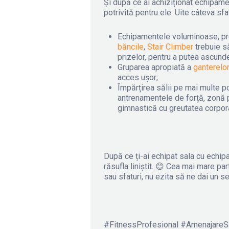
Și după ce ai achiziționat echipamen
potrivită pentru ele. Uite câteva sfat
Echipamentele voluminoase, 
băncile
,
Stair Climber
trebuie să
prizelor, pentru a putea ascunde
Gruparea apropiată a
ganterelor
acces ușor;
Împărțirea sălii pe mai multe po
antrenamentele de forță, zonă p
gimnastică cu greutatea corpor
După ce ți-ai echipat sala cu echipa
răsufla liniștit. 😊 Cea mai mare par
sau sfaturi, nu ezita să ne dai un s
#FitnessProfesional #AmenajareSa