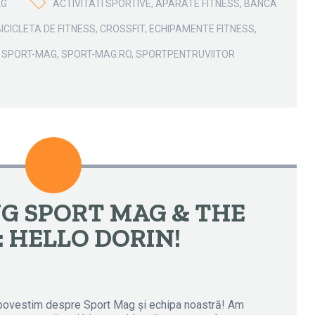
AG
ACTIVITATI SPORTIVE
,
APARATE FITNESS
,
BANCA
BICICLETA DE FITNESS
,
CROSSFIT
,
ECHIPAMENTE FITNESS
,
,
SPORT-MAG
,
SPORT-MAG.RO
,
SPORTPENTRUVIITOR
Video
G SPORT MAG & THE
 HELLO DORIN!
povestim despre Sport Mag și echipa noastră! Am