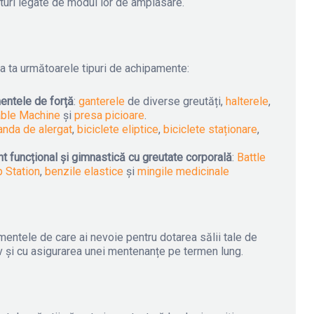
aturi legate de modul lor de amplasare.
a ta următoarele tipuri de achipamente:
entele de forță
:
ganterele
de diverse greutăți,
halterele
,
ble Machine
și
presa picioare
.
anda de alergat
,
biciclete eliptice
,
biciclete staționare
,
 funcțional și gimnastică cu greutate corporală
:
Battle
p Station
,
benzile elastice
și
mingile medicinale
entele de care ai nevoie pentru dotarea sălii tale de
iv și cu asigurarea unei mentenanțe pe termen lung.