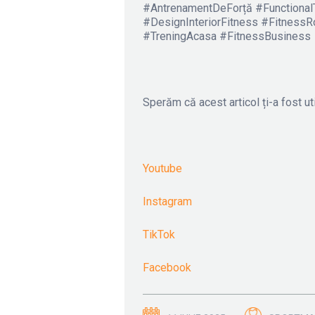
#AntrenamentDeForță #Functional
#DesignInteriorFitness #Fitness
#TreningAcasa #FitnessBusiness
Sperăm că acest articol ți-a fost uti
Youtube
Instagram
TikTok
Facebook