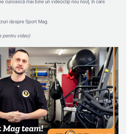
 ne cunoască mai bine un videoclip nou nouț, în care
cruri despre Sport Mag.
s pentru video)