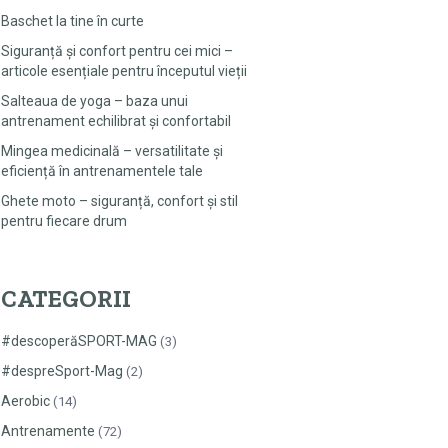
Baschet la tine în curte
Siguranță și confort pentru cei mici –
articole esențiale pentru începutul vieții
Salteaua de yoga – baza unui
antrenament echilibrat și confortabil
Mingea medicinală – versatilitate și
eficiență în antrenamentele tale
Ghete moto – siguranță, confort și stil
pentru fiecare drum
CATEGORII
#descoperăSPORT-MAG
(3)
#despreSport-Mag
(2)
Aerobic
(14)
Antrenamente
(72)