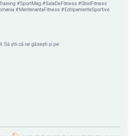
Training #SportMag #SalaDeFitness #GhidFitness
Romania #MentenantaFitness #EchipamenteSportive
l. Să știi că ne găsești și pe: