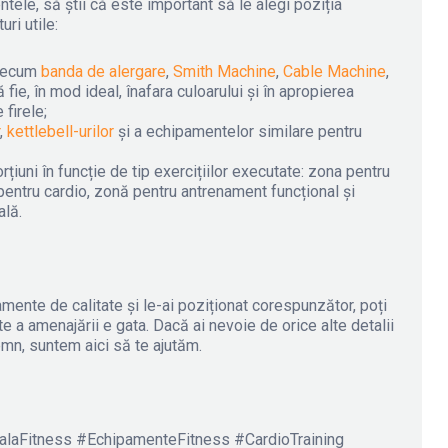
tele, să știi că este important să le alegi poziția
uri utile:
precum
banda de alergare
,
Smith Machine
,
Cable Machine
,
 fie, în mod ideal, înafara culoarului și în apropierea
 firele;
,
kettlebell-urilor
și a echipamentelor similare pentru
rțiuni în funcție de tip exercițiilor executate: zona pentru
entru cardio, zonă pentru antrenament funcțional și
ală.
mente de calitate și le-ai poziționat corespunzător, poți
te a amenajării e gata. Dacă ai nevoie de orice alte detalii
emn, suntem aici să te ajutăm.
laFitness #EchipamenteFitness #CardioTraining