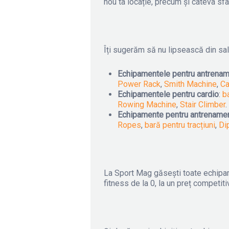
nou ta locație, precum și câteva sf
Îți sugerăm să nu lipsească din sal
Echipamentele pentru antrenam
Power Rack
,
Smith Machine
,
Ca
Echipamentele pentru cardio
:
b
Rowing Machine
,
Stair Climber
.
Echipamente pentru antrenament
Ropes
,
bară pentru tracțiuni
,
Di
La Sport Mag găsești toate echipam
fitness de la 0, la un preț competit