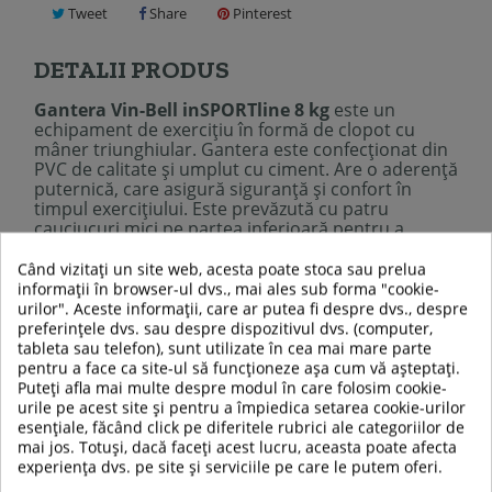
Tweet
Share
Pinterest
DETALII PRODUS
Gantera
Vin-Bell inSPORTline 8 kg
este un
echipament de exercițiu în formă de clopot cu
mâner triunghiular. Gantera este confecționat din
PVC de calitate și umplut cu ciment. Are o aderență
puternică, care asigură siguranță și confort în
timpul exercițiului. Este prevăzută cu patru
cauciucuri mici pe partea inferioară pentru a
menține gantera în loc atunci când o așezați
jos.
Gantera Vin-Bell inSPORTline
este potrivit
Când vizitați un site web, acesta poate stoca sau prelua
pentru utilizatorii de toate vârstele și nivelurile de
informații în browser-ul dvs., mai ales sub forma "cookie-
fitness, iar scopul principal este să vă ajute să vă
urilor". Aceste informații, care ar putea fi despre dvs., despre
dezvoltați forța.
preferințele dvs. sau despre dispozitivul dvs. (computer,
Specificații tehnice:
tableta sau telefon), sunt utilizate în cea mai mare parte
Material exterior:
PVC
pentru a face ca site-ul să funcționeze așa cum vă așteptați.
Material interior:
ciment
Puteți afla mai multe despre modul în care folosim cookie-
Suprafața rezistentă la uzură și umiditate
urile pe acest site și pentru a împiedica setarea cookie-urilor
4 piciorușe de cauciuc pentru a menține gantera în
esențiale, făcând click pe diferitele rubrici ale categoriilor de
loc atunci când este pe sol
mai jos. Totuși, dacă faceți acest lucru, aceasta poate afecta
Greutate precisă garantată
experiența dvs. pe site și serviciile pe care le putem oferi.
Greutate marcată pe ganteră