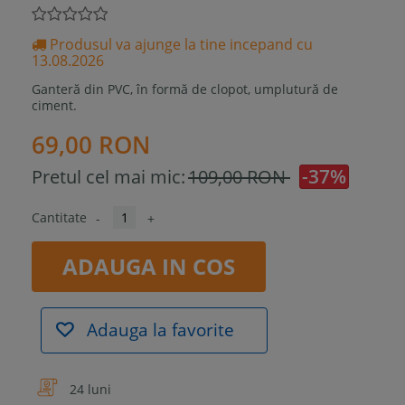
Produsul va ajunge la tine incepand cu
13.08.2026
Ganteră din PVC, în formă de clopot, umplutură de
ciment.
69,00 RON
-37%
Pretul cel mai mic:
109,00 RON
Cantitate
-
+
ADAUGA IN COS
Adauga la favorite
24 luni