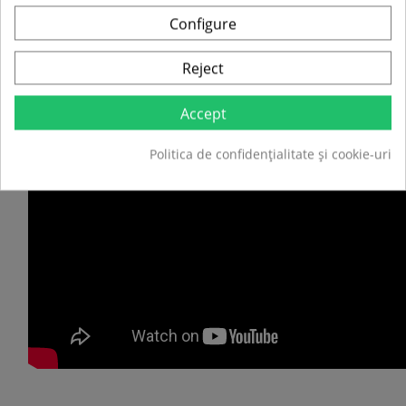
Greutate:
8 kg
Configure
Prețul este pentru 1 bucată
Notă
: Culoarea poate varia
Reject
Accept
Politica de confidențialitate și cookie-uri