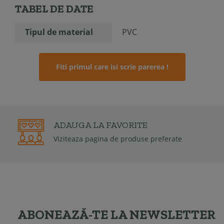
TABEL DE DATE
Tipul de material
PVC
Fiti primul care isi scrie parerea !
GARANT
FAVORITE
Garantia de
a de produse preferate
2 ani
ABONEAZĂ-TE LA NEWSLETTER