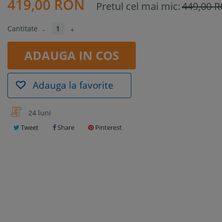
419,00 RON
Pretul cel mai mic:
449,00 
Cantitate
-
+
ADAUGA IN COS
Adauga la favorite
24 luni
Tweet
Share
Pinterest