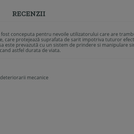
RECENZII
 fost conceputa pentru nevoile utilizatorului care are trambu
te, care protejează suprafata de sarit impotriva tuturor efecte
sa este prevazută cu un sistem de prindere si manipulare si
scand astfel durata de viata.
 deteriorarii mecanice