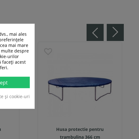
dvs., mai ales
preferințele
n cea mai mare
ai multe despre
kie-urilor
ă faceți acest
feri.
ept
te și cookie-uri
u
Husa protectie pentru
trambulina 366 cm