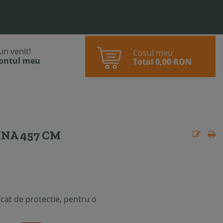
bun venit!
Cosul meu
contul meu
Total
0,00 RON
NA 457 CM
icat de protectie, pentru o