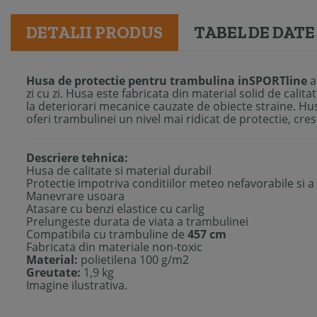
DETALII PRODUS
TABEL DE DATE
Husa de protectie pentru trambulina inSPORTline
a
zi cu zi. Husa este fabricata din material solid de calita
la deteriorari mecanice cauzate de obiecte straine. Hu
oferi trambulinei un nivel mai ridicat de protectie, cre
Descriere tehnica:
Husa de calitate si material durabil
Protectie impotriva conditiilor meteo nefavorabile si a
Manevrare usoara
Atasare cu benzi elastice cu carlig
Prelungeste durata de viata a trambulinei
Compatibila cu trambuline de
457 cm
Fabricata din materiale non-toxic
Material:
polietilena 100 g/m2
Greutate:
1,9 kg
Imagine ilustrativa.