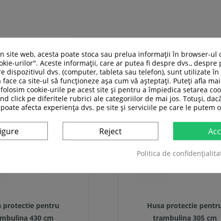
ASI CATEGORIE:
un site web, acesta poate stoca sau prelua informații în browser-ul 
kie-urilor". Aceste informații, care ar putea fi despre dvs., despre 
e dispozitivul dvs. (computer, tableta sau telefon), sunt utilizate î
 face ca site-ul să funcționeze așa cum vă așteptați. Puteți afla m
folosim cookie-urile pe acest site și pentru a împiedica setarea coo
nd click pe diferitele rubrici ale categoriilor de mai jos. Totuși, dac
 poate afecta experiența dvs. pe site și serviciile pe care le putem o
igure
Reject
Acc
Politica de confidențialita
 protectie pentru
Husa protectie pentr
ambulina 430 cm
trambulina 305 cm