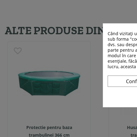
ALTE PRODUSE DIN ACEE
Când vizitați 
sub forma "coo
dvs. sau despr
parte pentru a
modul în care 
esențiale, făcâ
lucru, aceasta
Conf
Protectie pentru baza
Husa
trambulinei 366 cm
tr