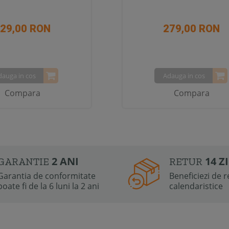
29,00 RON
279,00 RON
dauga in cos
Adauga in cos
Compara
Compara
2 ANI
14 Z
GARANTIE
RETUR
Garantia de conformitate
Beneficiezi de re
poate fi de la 6 luni la 2 ani
calendaristice