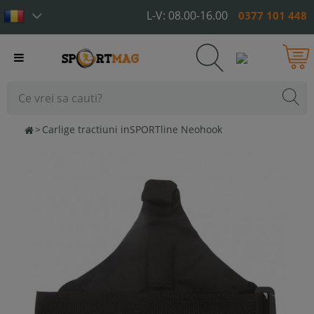
L-V: 08.00-16.00
0377 101 448
Toggle
navigation
>
Carlige tractiuni inSPORTline Neohook