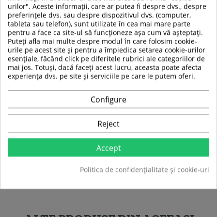
urilor". Aceste informații, care ar putea fi despre dvs., despre
Prindere cu Velcro
preferințele dvs. sau despre dispozitivul dvs. (computer,
Dimensiuni:
43 x 15 cm
tableta sau telefon), sunt utilizate în cea mai mare parte
Lungime Velcro:
39 cm
pentru a face ca site-ul să funcționeze așa cum vă așteptați.
Material:
metal, nailon, neopren, plastic
Puteți afla mai multe despre modul în care folosim cookie-
Pretul este pentru 2 buc.
urile pe acest site și pentru a împiedica setarea cookie-urilor
esențiale, făcând click pe diferitele rubrici ale categoriilor de
mai jos. Totuși, dacă faceți acest lucru, aceasta poate afecta
experiența dvs. pe site și serviciile pe care le putem oferi.
TABEL DE DATE
Configure
Tip produs
Chingi fitness
Culoare
Negru
Reject
Sport
Fitness
Accept
Politica de confidențialitate și cookie-uri
Fiti primul care isi scrie parerea !