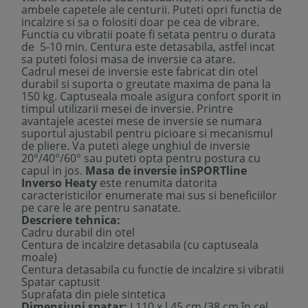
ambele capetele ale centurii. Puteti opri functia de
incalzire si sa o folositi doar pe cea de vibrare.
Functia cu vibratii poate fi setata pentru o durata
de 5-10 min. Centura este detasabila, astfel incat
sa puteti folosi masa de inversie ca atare.
Cadrul mesei de inversie este fabricat din otel
durabil si suporta o greutate maxima de pana la
150 kg. Captuseala moale asigura confort sporit in
timpul utilizarii mesei de inversie. Printre
avantajele acestei mese de inversie se numara
suportul ajustabil pentru picioare si mecanismul
de pliere. Va puteti alege unghiul de inversie
20°/40°/60° sau puteti opta pentru postura cu
capul in jos.
Masa de inversie inSPORTline
Inverso Heaty
este renumita datorita
caracteristicilor enumerate mai sus si beneficiilor
pe care le are pentru sanatate.
Descriere tehnica:
Cadru durabil din otel
Centura de incalzire detasabila (cu captuseala
moale)
Centura detasabila cu functie de incalzire si vibratii
Spatar captusit
Suprafata din piele sintetica
Dimensiuni spatar:
L110 x l 45 cm (38 cm în cel