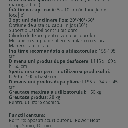
mai îngust loc)
Înălțimea captuselii:
5 – 10 cm (în funcție de
locație)
3 optiuni de inclinare fixa:
20°/40°/60°
Optiune de a sta cu capul in jos (
90°
)
Suport ajustabil pentru picioare
Cilindri de fixare pentru zona picioarelor
Mecanism simplu de pliere-similar cu o scara
Manere cauciucate
Inaltime recomandata a utilizatorului:
155-198
cm
Dimensiuni produs dupa desfacere:
L145 x l 69 x
h160 cm
Spatiu necesar pentru utilizarea produsului:
L250 x l 100 x h250 cm
Dimensiuni produs dupa pliere:
L195 x l 74 x h 45
cm
Greutate maxima a utilizatorului:
150 kg
Greutate produs:
28 kg
Pentru utilizare casnica.
Functii centura:
Pornire: apasati scurt butonul Power Heat
Timp: 5 min, 10 min