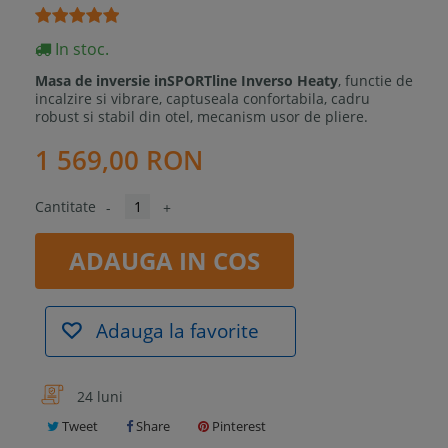
In stoc.
Masa de inversie inSPORTline Inverso Heaty
, functie de
incalzire si vibrare, captuseala confortabila, cadru
robust si stabil din otel, mecanism usor de pliere.
1 569,00 RON
Cantitate
-
+
ADAUGA IN COS
Adauga la favorite
24 luni
Tweet
Share
Pinterest