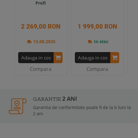
Profi
2 269,00 RON
1 999,00 RON
13.08.2026
In stoc
Adauga in cos
Adauga in cos
A
Compara
Compara
2 ANI
GARANTIE
Garantia de conformitate poate fi de la 6 luni la
2 ani