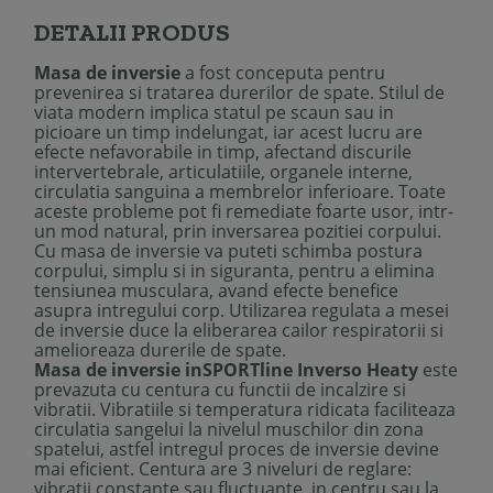
DETALII PRODUS
Masa de inversie
a fost conceputa pentru
prevenirea si tratarea durerilor de spate. Stilul de
viata modern implica statul pe scaun sau in
picioare un timp indelungat, iar acest lucru are
efecte nefavorabile in timp, afectand discurile
intervertebrale, articulatiile, organele interne,
circulatia sanguina a membrelor inferioare. Toate
aceste probleme pot fi remediate foarte usor, intr-
un mod natural, prin inversarea pozitiei corpului.
Cu masa de inversie va puteti schimba postura
corpului, simplu si in siguranta, pentru a elimina
tensiunea musculara, avand efecte benefice
asupra intregului corp. Utilizarea regulata a mesei
de inversie duce la eliberarea cailor respiratorii si
amelioreaza durerile de spate.
Masa de inversie inSPORTline Inverso Heaty
este
prevazuta cu centura cu functii de incalzire si
vibratii. Vibratiile si temperatura ridicata faciliteaza
circulatia sangelui la nivelul muschilor din zona
spatelui, astfel intregul proces de inversie devine
mai eficient. Centura are 3 niveluri de reglare:
vibratii constante sau fluctuante, in centru sau la