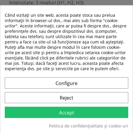
Intensitate: 3 niveluri (H1, H2, H3)
Functie vibratii: constant si fluctuant (pe centru
sau la ambele capete)
Când vizitați un site web, acesta poate stoca sau prelua
Functie incalzire: pornire/oprire
informații în browser-ul dvs., mai ales sub forma "cookie-
Oprire: tineti apasat timp de 4 secunde butonul
urilor". Aceste informații, care ar putea fi despre dvs., despre
Power Heat
preferințele dvs. sau despre dispozitivul dvs. (computer,
tableta sau telefon), sunt utilizate în cea mai mare parte
pentru a face ca site-ul să funcționeze așa cum vă așteptați.
Efectele utilizarii mesei de inversie:
Puteți afla mai multe despre modul în care folosim cookie-
Prevenirea si tratarea durerilor de spate
urile pe acest site și pentru a împiedica setarea cookie-urilor
Eliberarea tensiunii musculare
esențiale, făcând click pe diferitele rubrici ale categoriilor de
Eliberarea cailor respiratorii
mai jos. Totuși, dacă faceți acest lucru, aceasta poate afecta
Imbunatateste circulatia sanguina la membrele
experiența dvs. pe site și serviciile pe care le putem oferi.
inferioare
Elimina tensiunea dintre discurile intervertebrale
Amelioreaza durerile articulare
Configure
Reject
Accept
Politica de confidențialitate și cookie-uri