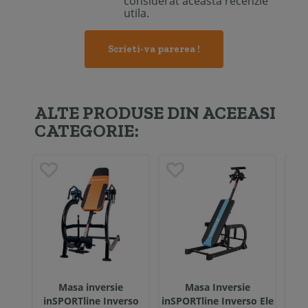
considerat aceasta recenzie
utila.
Scrieti-va parerea !
ALTE PRODUSE DIN ACEEASI
CATEGORIE:
Masa inversie
Masa Inversie
M
inSPORTline Inverso
inSPORTline Inverso Ele
in