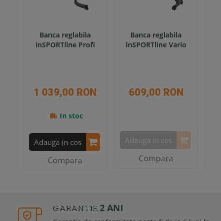
Banca reglabila
Banca reglabila
Ba
inSPORTline Profi
inSPORTline Vario
1 039,00 RON
609,00 RON
2
In stoc
Adauga in cos
A
Adauga in cos
Compara
Compara
2 ANI
GARANTIE