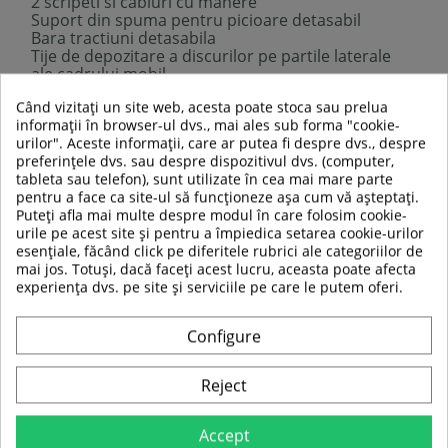
2 scripeti si cabluri cu manere
Suport din spuma pentru picioare detasabil
Bara tractiuni detasabila
Tije de depozitare a discurilor pe partile laterale
ale cadrului mobil
5 niveluri de inclinare
Când vizitați un site web, acesta poate stoca sau prelua
Picioare pliabile pentru depozitare usoara
informații în browser-ul dvs., mai ales sub forma "cookie-
Rulmenti cu bile pe sina
urilor". Aceste informații, care ar putea fi despre dvs., despre
Ideala pentru antrenamente de forta, cardio si
preferințele dvs. sau despre dispozitivul dvs. (computer,
stretching
tableta sau telefon), sunt utilizate în cea mai mare parte
Ofera o varietate mare de exercitii
pentru a face ca site-ul să funcționeze așa cum vă așteptați.
Recomandata pentru uz casnic
Puteți afla mai multe despre modul în care folosim cookie-
Dimensiuni:
L 190 x l 70 x H 82 cm
urile pe acest site și pentru a împiedica setarea cookie-urilor
Dimensiuni dupa pliere:
L 185 x l 65 x H 25 cm
esențiale, făcând click pe diferitele rubrici ale categoriilor de
Unghi inclinare:
18° - 23°
mai jos. Totuși, dacă faceți acest lucru, aceasta poate afecta
Diametru tija de depozitare discuri:
30 mm
experiența dvs. pe site și serviciile pe care le putem oferi.
Material:
otel, spuma PE, PU vinil, placaj, PVC
Greutate:
23 kg
Greutate maxima admisa:
150 kg (utilizator 136
Configure
kg + greutati 14 kg)
4 sigurante incluse
Discurile de greutate nu sunt incluse.
Reject
Accept