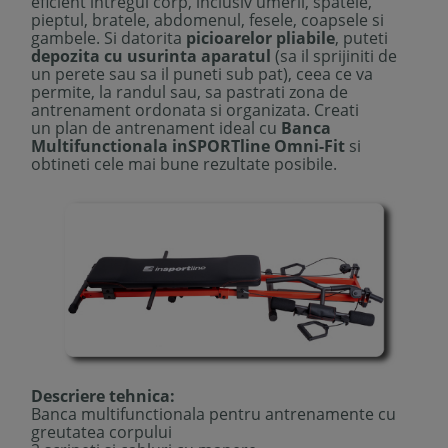
eficient intregul corp, inclusiv umerii, spatele,
pieptul, bratele, abdomenul, fesele, coapsele si
gambele. Si datorita
picioarelor pliabile
, puteti
depozita cu usurinta aparatul
(sa il sprijiniti de
un perete sau sa il puneti sub pat), ceea ce va
permite, la randul sau, sa pastrati zona de
antrenament ordonata si organizata. Creati
un plan de antrenament ideal cu
Banca
Multifunctionala inSPORTline Omni-Fit
si
obtineti cele mai bune rezultate posibile.
Descriere tehnica:
Banca multifunctionala pentru antrenamente cu
greutatea corpului