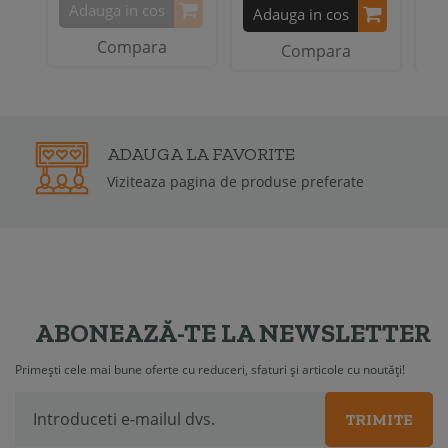
Adauga in cos
Adauga in cos
A
Compara
Compara
GARANT
FAVORITE
Garantia de
a de produse preferate
2 ani
ABONEAZĂ-TE LA NEWSLETTER
Primești cele mai bune oferte cu reduceri, sfaturi și articole cu noutăți!
TRIMITE