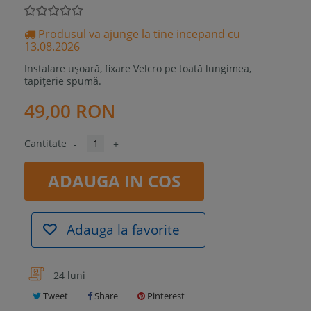
Produsul va ajunge la tine incepand cu
13.08.2026
Instalare ușoară, fixare Velcro pe toată lungimea,
tapițerie spumă.
49,00 RON
Cantitate
-
+
ADAUGA IN COS
Adauga la favorite
24 luni
Tweet
Share
Pinterest