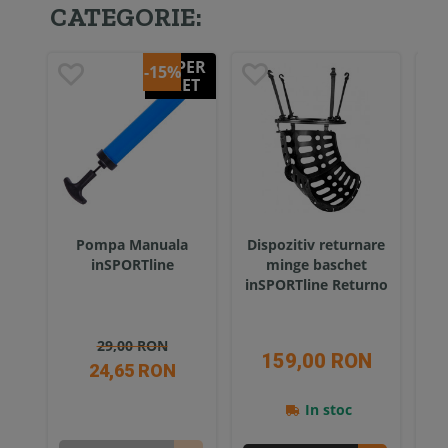
CATEGORIE:
SUPER
-15%
PRET
Pompa Manuala
Dispozitiv returnare
Co
inSPORTline
minge baschet
in
inSPORTline Returno
29,00 RON
159,00 RON
1
24,65 RON
In stoc