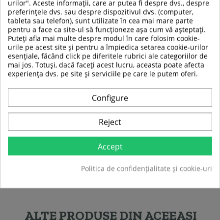
urilor". Aceste informații, care ar putea fi despre dvs., despre
Material:
poliester, spumă de polietilenă
preferințele dvs. sau despre dispozitivul dvs. (computer,
Greutate:
200 g
tableta sau telefon), sunt utilizate în cea mai mare parte
pentru a face ca site-ul să funcționeze așa cum vă așteptați.
Puteți afla mai multe despre modul în care folosim cookie-
urile pe acest site și pentru a împiedica setarea cookie-urilor
TABEL DE DATE
esențiale, făcând click pe diferitele rubrici ale categoriilor de
mai jos. Totuși, dacă faceți acest lucru, aceasta poate afecta
experiența dvs. pe site și serviciile pe care le putem oferi.
Inaltime
148 cm
Tip produs
Stalp panou
Configure
Culoare
Negru
Reject
Sport
Baschet
Accept
Politica de confidențialitate și cookie-uri
Fiti primul care isi scrie parerea !
ALTE PRODUSE DIN ACEEASI