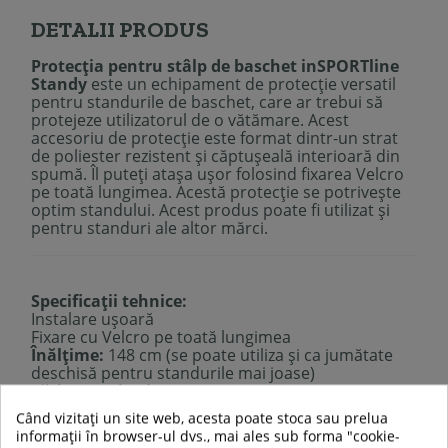
DETALII PRODUS
Protecția pentru stâlp de baschet inSPORTline
Standy
este un echipament de protecție versatil
pentru standurile de baschet, care ar trebui să
protejeze utilizatorul de o vătămare. Acest
accesoriu de protecție este format dintr-un strat
de poliester rezistent și căptușeală interioară din
spumă. Îl puteți atașa ușor folosind fixarea Velcro
pe toată lungimea. Acestă protecție se potrivește
optim standului. Acest produs poate fi utilizat și
pentru standuri ale altor mărci.
Specificații tehnice:
Instalare ușoară
Fixare cu Velcro pe toată lungimea
Înălțime:
148 cm (se poate utiliza și ca jumătate
deschisă pentru standurile mai joase)
Lățime tapițerie:
28.5 cm
Grosime tapițerie:
1.5 cm
Când vizitați un site web, acesta poate stoca sau prelua
Potrivit pentru diametrul barei max .:
9 cm
informații în browser-ul dvs., mai ales sub forma "cookie-
Lățimea velcro:
4 cm