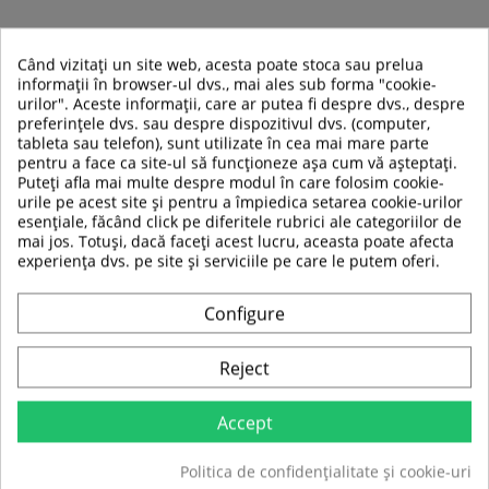
Rezistenta cu ajustare fina
Când vizitați un site web, acesta poate stoca sau prelua
informații în browser-ul dvs., mai ales sub forma "cookie-
Prin rotirea manerului puteti ajusta rezistența
urilor". Aceste informații, care ar putea fi despre dvs., despre
dupa necesitatile dvs.
preferințele dvs. sau despre dispozitivul dvs. (computer,
tableta sau telefon), sunt utilizate în cea mai mare parte
pentru a face ca site-ul să funcționeze așa cum vă așteptați.
Puteți afla mai multe despre modul în care folosim cookie-
Specificatii tehnice:
urile pe acest site și pentru a împiedica setarea cookie-urilor
Greutate volanta
X
esențiale, făcând click pe diferitele rubrici ale categoriilor de
mai jos. Totuși, dacă faceți acest lucru, aceasta poate afecta
Operare rezistenta
manual
experiența dvs. pe site și serviciile pe care le putem oferi.
Numar de trepte
Ajustare fina rezistenta
Configure
rezistenta
Sistem de franare
frictiune
Reject
Transmisie libera
X
Accept
Numar programe
X
Politica de confidențialitate și cookie-uri
Programe presetate
X