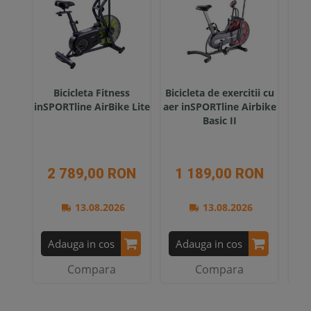
Bicicleta Fitness
Bicicleta de exercitii cu
inSPORTline AirBike Lite
aer inSPORTline Airbike
inS
Basic II
2 789,00 RON
1 189,00 RON
5
13.08.2026
13.08.2026
Adauga in cos
Adauga in cos
A
Compara
Compara