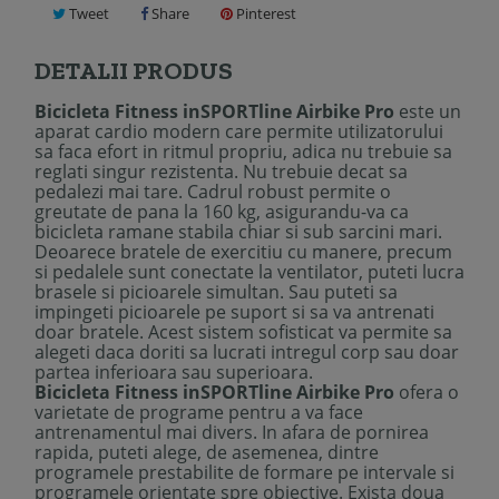
Tweet
Share
Pinterest
DETALII PRODUS
Bicicleta Fitness inSPORTline Airbike Pro
este un
aparat cardio modern care permite utilizatorului
sa faca efort in ritmul propriu, adica nu trebuie sa
reglati singur rezistenta. Nu trebuie decat sa
pedalezi mai tare. Cadrul robust permite o
greutate de pana la 160 kg, asigurandu-va ca
bicicleta ramane stabila chiar si sub sarcini mari.
Deoarece bratele de exercitiu cu manere, precum
si pedalele sunt conectate la ventilator, puteti lucra
brasele si picioarele simultan. Sau puteti sa
impingeti picioarele pe suport si sa va antrenati
doar bratele. Acest sistem sofisticat va permite sa
alegeti daca doriti sa lucrati intregul corp sau doar
partea inferioara sau superioara.
Bicicleta Fitness inSPORTline Airbike Pro
ofera o
varietate de programe pentru a va face
antrenamentul mai divers. In afara de pornirea
rapida, puteti alege, de asemenea, dintre
programele prestabilite de formare pe intervale si
programele orientate spre obiective. Exista doua