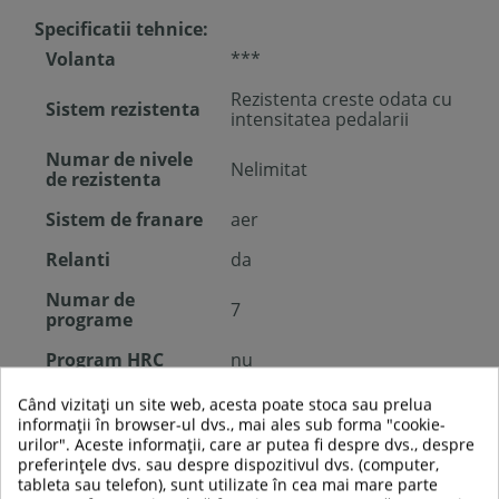
Specificatii tehnice:
Volanta
***
Rezistenta creste odata cu
Sistem rezistenta
intensitatea pedalarii
Numar de nivele
Nelimitat
de rezistenta
Sistem de franare
aer
Relanti
da
Numar de
7
programe
Program HRC
nu
Program WATT
nu
Când vizitați un site web, acesta poate stoca sau prelua
informații în browser-ul dvs., mai ales sub forma "cookie-
Program revenire
nu
urilor". Aceste informații, care ar putea fi despre dvs., despre
preferințele dvs. sau despre dispozitivul dvs. (computer,
Program Grasime
tableta sau telefon), sunt utilizate în cea mai mare parte
nu