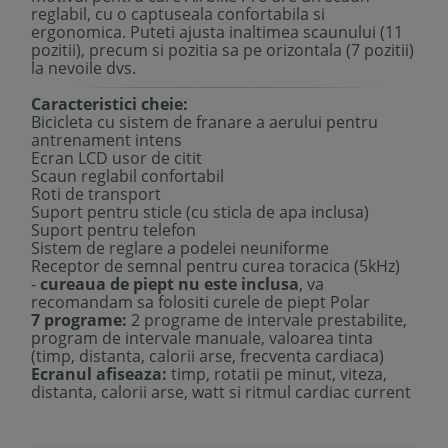
reglabil, cu o captuseala confortabila si
ergonomica. Puteti ajusta inaltimea scaunului (11
pozitii), precum si pozitia sa pe orizontala (7 pozitii)
la nevoile dvs.
Caracteristici cheie:
Bicicleta cu sistem de franare a aerului pentru
antrenament intens
Ecran LCD usor de citit
Scaun reglabil confortabil
Roti de transport
Suport pentru sticle (cu sticla de apa inclusa)
Suport pentru telefon
Sistem de reglare a podelei neuniforme
Receptor de semnal pentru curea toracica (5kHz)
-
cureaua de piept nu este inclusa
, va
recomandam sa folositi curele de piept Polar
7 programe:
2 programe de intervale prestabilite,
program de intervale manuale, valoarea tinta
(timp, distanta, calorii arse, frecventa cardiaca)
Ecranul afiseaza:
timp, rotatii pe minut, viteza,
distanta, calorii arse, watt si ritmul cardiac current