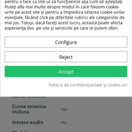
Corporala
pentru a face ca site-ul să funcționeze așa cum vă așteptați.
Puteți afla mai multe despre modul în care folosim cookie-
Program manual
da
urile pe acest site și pentru a împiedica setarea cookie-urilor
esențiale, făcând click pe diferitele rubrici ale categoriilor de
Monitor de ritm
mai jos. Totuși, dacă faceți acest lucru, aceasta poate afecta
nu
cardiac
experiența dvs. pe site și serviciile pe care le putem oferi.
Suport sticla
da
Configure
Suport telefon
da
mobil
Reject
Roti de transport
da
Accept
Sistem nivelare
da
suprafata inegala
Politica de confidențialitate și cookie-uri
Receptor pentru
da
curea toracica
Curea toracica
nu
inclusa
Intrare audio
nu