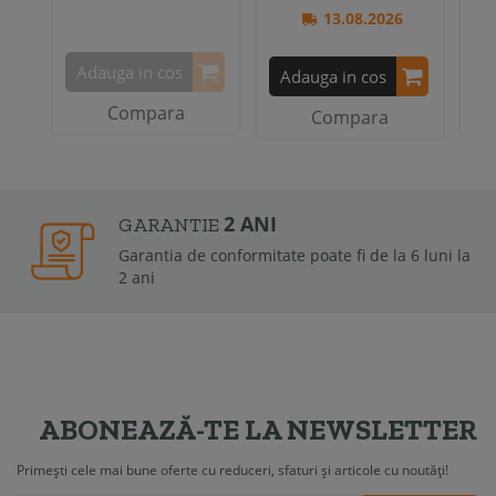
13.08.2026
Adauga in cos
A
Adauga in cos
Compara
Compara
2 ANI
GARANTIE
Garantia de conformitate poate fi de la 6 luni la
2 ani
ABONEAZĂ-TE LA NEWSLETTER
Primești cele mai bune oferte cu reduceri, sfaturi și articole cu noutăți!