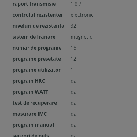
raport transmisie
1:8.7
controlul rezistentei
electronic
niveluri de rezistenta
32
sistem de franare
magnetic
numar de programe
16
programe presetate
12
programe utilizator
1
program HRC
da
program WATT
da
test de recuperare
da
masurare IMC
da
program manual
da
senzori de puls
da