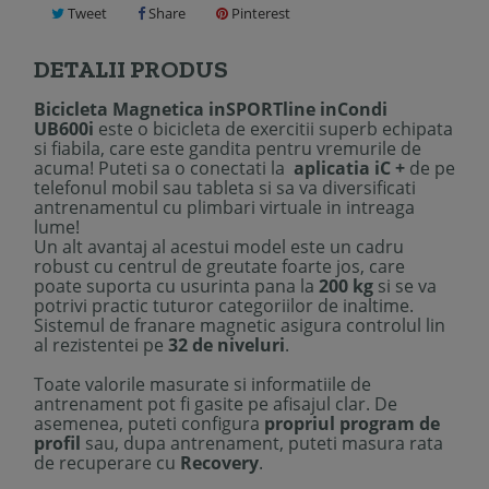
Tweet
Share
Pinterest
DETALII PRODUS
Bicicleta Magnetica inSPORTline inCondi
UB600i
este o bicicleta de exercitii superb echipata
si fiabila, care este gandita pentru vremurile de
acuma! Puteti sa o conectati la
aplicatia iC +
de pe
telefonul mobil sau tableta si sa va diversificati
antrenamentul cu plimbari virtuale in intreaga
lume!
Un alt avantaj al acestui model este un cadru
robust cu centrul de greutate foarte jos, care
poate suporta cu usurinta pana la
200 kg
si se va
potrivi practic tuturor categoriilor de inaltime.
Sistemul de franare magnetic asigura controlul lin
al rezistentei pe
32 de niveluri
.
Toate valorile masurate si informatiile de
antrenament pot fi gasite pe afisajul clar. De
asemenea, puteti configura
propriul program de
profil
sau, dupa antrenament, puteti masura rata
de recuperare cu
Recovery
.