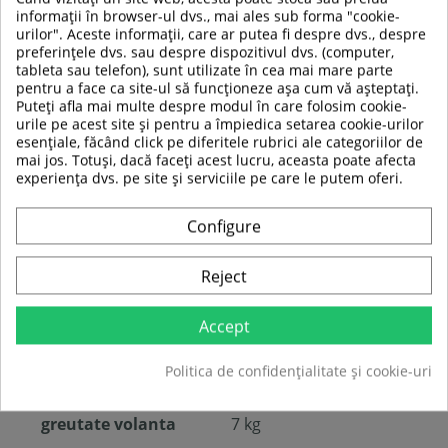
informații în browser-ul dvs., mai ales sub forma "cookie-
program Cardio/HRC:
nivelul de rezistenta se
urilor". Aceste informații, care ar putea fi despre dvs., despre
ajusteaza automat pentru a mentine ritmul cardiac
preferințele dvs. sau despre dispozitivul dvs. (computer,
in zona optima
tableta sau telefon), sunt utilizate în cea mai mare parte
pentru a face ca site-ul să funcționeze așa cum vă așteptați.
Puteți afla mai multe despre modul în care folosim cookie-
Programe si posibilitatile aplicatiei iC+ Training:
urile pe acest site și pentru a împiedica setarea cookie-urilor
pornire rapida
esențiale, făcând click pe diferitele rubrici ale categoriilor de
setarea manuala a obiectivelor tinta pentru timp,
mai jos. Totuși, dacă faceți acest lucru, aceasta poate afecta
distanta sau numarul de calorii arse
experiența dvs. pe site și serviciile pe care le putem oferi.
posibilitatea de crerea unui profi de utilizator
(poza, nume, greutate, sex)
sa va setati si alege o ruta reala prin
Google
Configure
Maps
si Street View
intervale de exercitiu
program WATT
Reject
posibilitatea de exercitii in grup
calendar inteligent de antrenament
istoric antrenament
Accept
Politica de confidențialitate și cookie-uri
Specificatii tehnice:
greutate volanta
7 kg