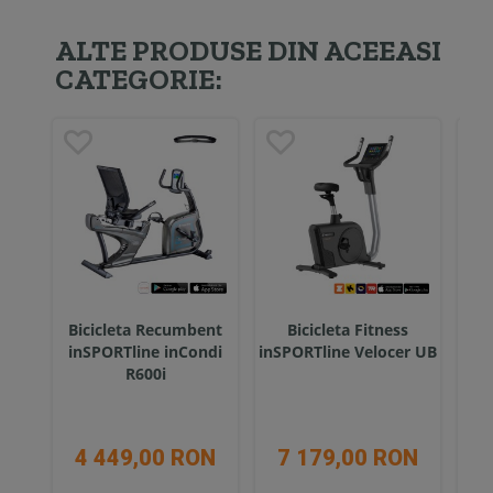
ALTE PRODUSE DIN ACEEASI
CATEGORIE:
Bicicleta Recumbent
Bicicleta Fitness
Bi
inSPORTline inCondi
inSPORTline Velocer UB
in
R600i
4 449,00 RON
7 179,00 RON
8