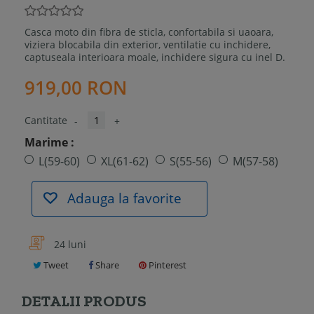
Casca moto din fibra de sticla, confortabila si uaoara,
viziera blocabila din exterior, ventilatie cu inchidere,
captuseala interioara moale, inchidere sigura cu inel D.
919,00 RON
Cantitate
-
+
Marime :
L(59-60)
XL(61-62)
S(55-56)
M(57-58)
Adauga la favorite
24 luni
Tweet
Share
Pinterest
DETALII PRODUS