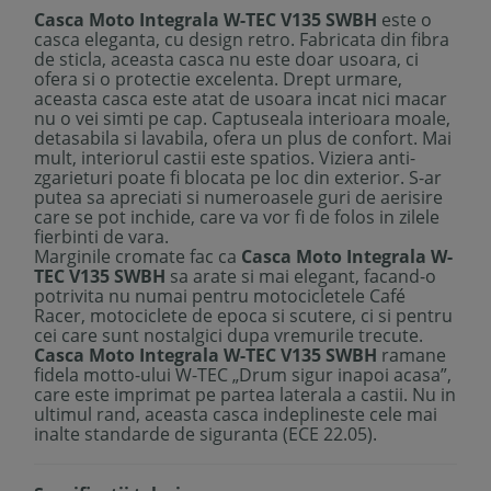
Casca Moto Integrala W-TEC V135 SWBH
este o
casca eleganta, cu design retro. Fabricata din fibra
de sticla, aceasta casca nu este doar usoara, ci
ofera si o protectie excelenta. Drept urmare,
aceasta casca este atat de usoara incat nici macar
nu o vei simti pe cap. Captuseala interioara moale,
detasabila si lavabila, ofera un plus de confort. Mai
mult, interiorul castii este spatios. Viziera anti-
zgarieturi poate fi blocata pe loc din exterior. S-ar
putea sa apreciati si numeroasele guri de aerisire
care se pot inchide, care va vor fi de folos in zilele
fierbinti de vara.
Marginile cromate fac ca
Casca Moto Integrala W-
TEC V135 SWBH
sa arate si mai elegant, facand-o
potrivita nu numai pentru motocicletele Café
Racer, motociclete de epoca si scutere, ci si pentru
cei care sunt nostalgici dupa vremurile trecute.
Casca Moto Integrala W-TEC V135 SWBH
ramane
fidela motto-ului W-TEC „Drum sigur inapoi acasa”,
care este imprimat pe partea laterala a castii. Nu in
ultimul rand, aceasta casca indeplineste cele mai
inalte standarde de siguranta (ECE 22.05).