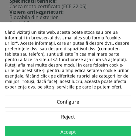
Specificatii tehnice:
Casca moto certificata (ECE 22.05)
Viziera anti-zgarieturi:
Blocabila din exterior
Ajustabila usor
Sistem de ventilatie eficient:
Când vizitați un site web, acesta poate stoca sau prelua
Ventilatie cu posibilitate de inchidere – 2 fata jos si
informații în browser-ul dvs., mai ales sub forma "cookie-
2 fata sus
urilor". Aceste informații, care ar putea fi despre dvs., despre
4 de evacuare in spate
preferințele dvs. sau despre dispozitivul dvs. (computer,
Captuseala interioara moale si comfortabila –
tableta sau telefon), sunt utilizate în cea mai mare parte
detasabila si care se poate spala
pentru a face ca site-ul să funcționeze așa cum vă așteptați.
Spatioasa pe interior
Puteți afla mai multe despre modul în care folosim cookie-
Inchidere sigura cu inel D
urile pe acest site și pentru a împiedica setarea cookie-urilor
Margini decorative cromate
esențiale, făcând click pe diferitele rubrici ale categoriilor de
Material:
fibra de sticla
mai jos. Totuși, dacă faceți acest lucru, aceasta poate afecta
Greutate:
1,350 g
experiența dvs. pe site și serviciile pe care le putem oferi.
Potrivita pentru scutere si motociclete de
croaziera
Configure
TABEL DE DATE
Reject
Greutate produs:
1350 g
Accept