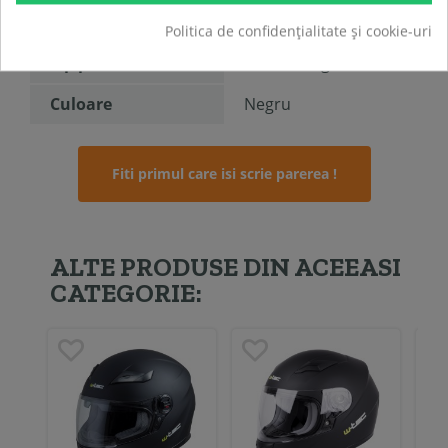
Material
Fibra de sticla
Politica de confidențialitate și cookie-uri
Tip produs
Casca Integrala
Culoare
Negru
Fiti primul care isi scrie parerea !
ALTE PRODUSE DIN ACEEASI
CATEGORIE: