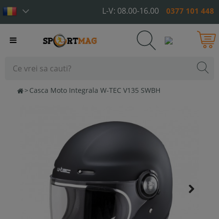
L-V: 08.00-16.00
0377 101 448
Toggle
navigation
>
Casca Moto Integrala W-TEC V135 SWBH