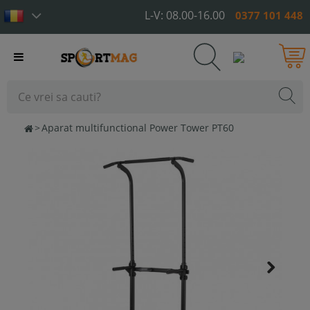
L-V: 08.00-16.00
0377 101 448
Toggle
navigation
>
Aparat multifunctional Power Tower PT60