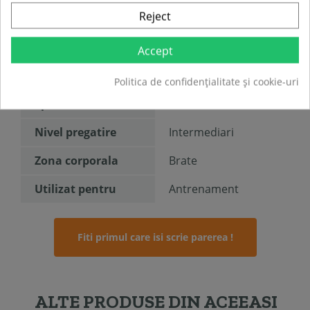
Utilizare casnica
utilizare:
Reject
Greutate maxima
120 kg
a utilizatorului:
Accept
Greutate produs:
17 kg
Politica de confidențialitate și cookie-uri
Sport
Fitness
Nivel pregatire
Intermediari
Zona corporala
Brate
Utilizat pentru
Antrenament
Fiti primul care isi scrie parerea !
ALTE PRODUSE DIN ACEEASI