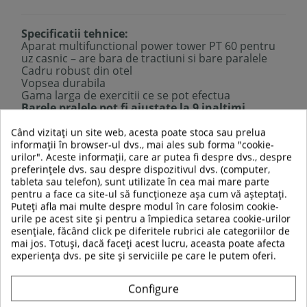
Specificatii tehnice:
Aparat multifunctional power tower PT 60 pentru
uz casnic – are bara de tractiuni si bare paralele
Cadru robust din otel
Vopsea durabila
Gama larga de exercitii ce se pot efectua
Barele pralele pot fi ajustate la 9 inaltimi
diferite
Manere anti-alunecare
Când vizitați un site web, acesta poate stoca sau prelua
Picioare anti-alunecare
informații în browser-ul dvs., mai ales sub forma "cookie-
Lungime bara de tractiuni:
96 cm
urilor". Aceste informații, care ar putea fi despre dvs., despre
Dimensiuni:
L 80 cm x l 73 cm x H 205 cm
preferințele dvs. sau despre dispozitivul dvs. (computer,
Distanta intre barele paralele:
55 cm
tableta sau telefon), sunt utilizate în cea mai mare parte
Greutate produs:
17 kg
pentru a face ca site-ul să funcționeze așa cum vă așteptați.
Limita de maxima de greutate:
120 kg
Puteți afla mai multe despre modul în care folosim cookie-
Categoria:
H (EN 957) – potrivit pentru uz casnic
urile pe acest site și pentru a împiedica setarea cookie-urilor
esențiale, făcând click pe diferitele rubrici ale categoriilor de
mai jos. Totuși, dacă faceți acest lucru, aceasta poate afecta
experiența dvs. pe site și serviciile pe care le putem oferi.
TABEL DE DATE
Configure
Categoria de