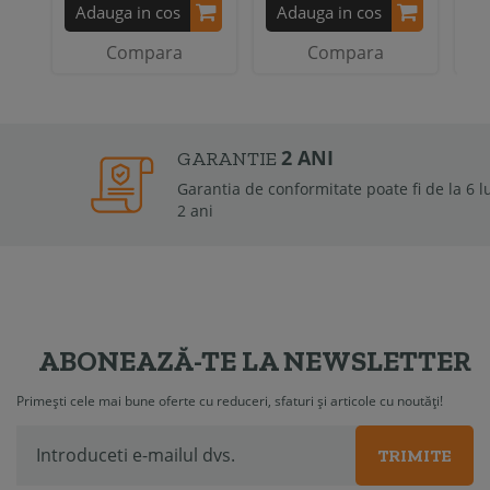
Adauga in cos
Adauga in cos
A
Compara
Compara
2 ANI
GARANTIE
Garantia de conformitate poate fi de la 6 luni la
2 ani
ABONEAZĂ-TE LA NEWSLETTER
Primești cele mai bune oferte cu reduceri, sfaturi și articole cu noutăți!
TRIMITE