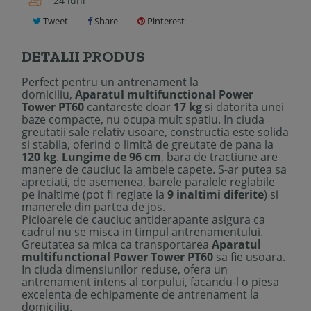
24 luni
Tweet
Share
Pinterest
DETALII PRODUS
Perfect pentru un antrenament la
domiciliu,
Aparatul multifunctional Power
Tower PT60
cantareste doar
17 kg
si datorita unei
baze compacte, nu ocupa mult spatiu. In ciuda
greutatii sale relativ usoare, constructia este solida
si stabila, oferind o limită de greutate de pana la
120 kg
.
Lungime de 96 cm
, bara de tractiune are
manere de cauciuc la ambele capete. S-ar putea sa
apreciati, de asemenea, barele paralele reglabile
pe inaltime (pot fi reglate la
9 inaltimi diferite
) si
manerele din partea de jos.
Picioarele de cauciuc antiderapante asigura ca
cadrul nu se misca in timpul antrenamentului.
Greutatea sa mica ca transportarea
Aparatul
multifunctional Power Tower PT60
sa fie usoara.
In ciuda dimensiunilor reduse, ofera un
antrenament intens al corpului, facandu-l o piesa
excelenta de echipamente de antrenament la
domiciliu.