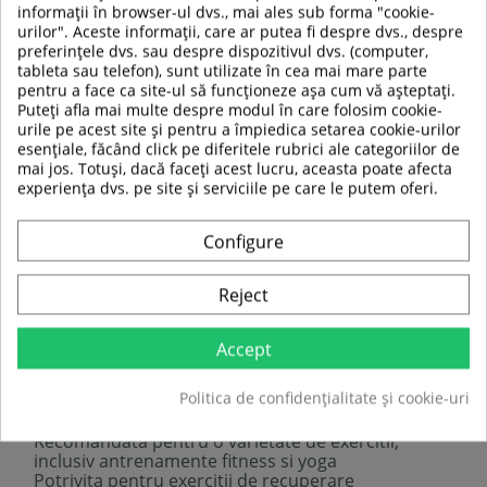
informații în browser-ul dvs., mai ales sub forma "cookie-
urilor". Aceste informații, care ar putea fi despre dvs., despre
preferințele dvs. sau despre dispozitivul dvs. (computer,
tableta sau telefon), sunt utilizate în cea mai mare parte
pentru a face ca site-ul să funcționeze așa cum vă așteptați.
Puteți afla mai multe despre modul în care folosim cookie-
urile pe acest site și pentru a împiedica setarea cookie-urilor
Mingea vine la pachet impreuna cu o
pompa
, deci
esențiale, făcând click pe diferitele rubrici ale categoriilor de
puteti fi gata imediat pentru primul dvs.
mai jos. Totuși, dacă faceți acest lucru, aceasta poate afecta
antrenament. Puteti sa va imbunatatiti echilibrul,
experiența dvs. pe site și serviciile pe care le putem oferi.
sa va recuperati sau sa va relaxati cu
Minge
Gimnastica inSPORTline P-Nut 50 cm
.
Configure
Descriere tehnica:
Reject
Minge exercitii in forma de aluna
ANTI-SPARGERE
– material cu suprafata durabila,
datorita careia mingea nu se sparge cand este
Accept
rupta, ci se dezumfla incet.
Ajuta la imbunatatirea coordonarii miscarilor si
Politica de confidențialitate și cookie-uri
stabilitatii
Ajuta la imbunatatirea flexibilitatii
Recomandata pentru o varietate de exercitii,
inclusiv antrenamente fitness si yoga
Potrivita pentru exercitii de recuperare