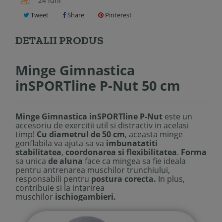
24 luni
Tweet
Share
Pinterest
DETALII PRODUS
Minge Gimnastica
inSPORTline P-Nut 50 cm
Minge Gimnastica inSPORTline P-Nut
este un
accesoriu de exercitii util si distractiv in acelasi
timp!
Cu diametrul de
50 cm
, aceasta minge
gonflabila va ajuta sa va
imbunatatiti
stabilitatea
,
coordonarea si flexibilitatea
.
Forma
sa unica
de aluna
face ca mingea sa fie ideala
pentru antrenarea muschilor trunchiului,
responsabili pentru
postura corecta.
In plus,
contribuie si la intarirea
muschilor
ischiogambieri.