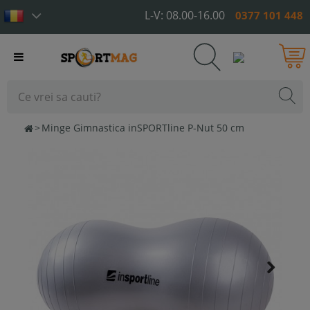
L-V: 08.00-16.00
0377 101 448
Toggle
navigation
>
Minge Gimnastica inSPORTline P-Nut 50 cm