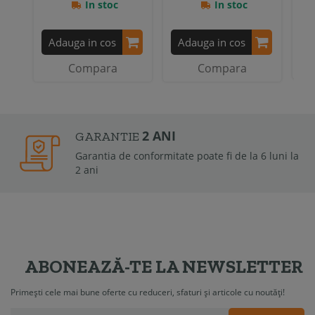
In stoc
In stoc
A
Adauga in cos
Adauga in cos
Compara
Compara
2 ANI
GARANTIE
Garantia de conformitate poate fi de la 6 luni la
2 ani
ABONEAZĂ-TE LA NEWSLETTER
Primești cele mai bune oferte cu reduceri, sfaturi și articole cu noutăți!