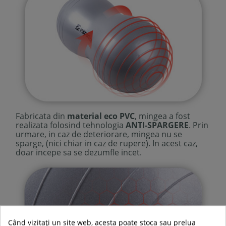
Fabricata din
material
eco PVC
, mingea a fost
realizata folosind tehnologia
ANTI-SPARGERE
. Prin
urmare, in caz de deteriorare, mingea nu se
sparge, (nici chiar in caz de rupere). In acest caz,
doar incepe sa se dezumfle incet.
Când vizitați un site web, acesta poate stoca sau prelua