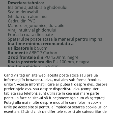
Descriere tehnica:
Inaltime ajustabila a ghidonului
Scaun detasabil
Ghidon din aluminiu
Cadru din PVC
Manere ergonomice, durabile
Viraj intuitiv al ghidonului
Frana la roata din spate
Spatarul se poate atasa la manerul pentru impins
Inaltime minima recomandata a
utilizatorului:
90cm
Rulmenti:
ABEC 7 Carbon
2 roti frontale din
PU 120mm, negre
Roata posterioara din
PU 100mm, neagra
Inaltime ghidon:
65-88cm
Inaltime scaun:
26cm
Când vizitați un site web, acesta poate stoca sau prelua
Latime ghidon:
26cm
informații în browser-ul dvs., mai ales sub forma "cookie-
Inaltime platforma de la sol:
5cm
urilor". Aceste informații, care ar putea fi despre dvs., despre
Dimensiune platforma:
28 x 13cm
preferințele dvs. sau despre dispozitivul dvs. (computer,
Dimensiuni produs:
60 x 25 x 102cm (dimensiuni
tableta sau telefon), sunt utilizate în cea mai mare parte
maxime cu manerul atasat)
pentru a face ca site-ul să funcționeze așa cum vă așteptați.
Greutate maxima a utilizatorului:
Puteți afla mai multe despre modul în care folosim cookie-
Tricicleta cu scaun:
20kg
urile pe acest site și pentru a împiedica setarea cookie-urilor
Trotineta:
50kg
esențiale, făcând click pe diferitele rubrici ale categoriilor de
Greutate produs: