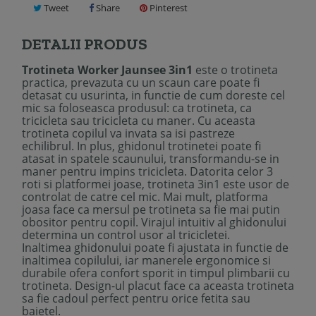
Tweet
Share
Pinterest
DETALII PRODUS
Trotineta Worker Jaunsee 3in1
este o trotineta
practica, prevazuta cu un scaun care poate fi
detasat cu usurinta, in functie de cum doreste cel
mic sa foloseasca produsul: ca trotineta, ca
tricicleta sau tricicleta cu maner. Cu aceasta
trotineta copilul va invata sa isi pastreze
echilibrul. In plus, ghidonul trotinetei poate fi
atasat in spatele scaunului, transformandu-se in
maner pentru impins tricicleta. Datorita celor 3
roti si platformei joase, trotineta 3in1 este usor de
controlat de catre cel mic. Mai mult, platforma
joasa face ca mersul pe trotineta sa fie mai putin
obositor pentru copil. Virajul intuitiv al ghidonului
determina un control usor al tricicletei.
Inaltimea ghidonului poate fi ajustata in functie de
inaltimea copilului, iar manerele ergonomice si
durabile ofera confort sporit in timpul plimbarii cu
trotineta. Design-ul placut face ca aceasta trotineta
sa fie cadoul perfect pentru orice fetita sau
baietel.