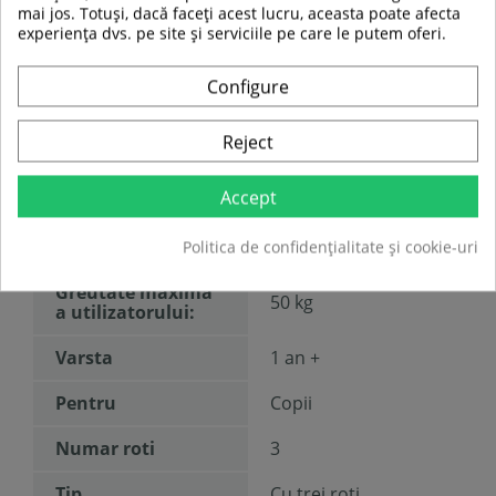
mai jos. Totuși, dacă faceți acest lucru, aceasta poate afecta
Tricicleta cu scaun si maner:
4kg
experiența dvs. pe site și serviciile pe care le putem oferi.
Tricicleta cu scaun:
3.4kg
Trotineta:
3.1kg
Varsta recomandata:
Configure
Tricicleta:
1+
Trotineta:
3+
Reject
TABEL DE DATE
Accept
Diametru roată :
120 mm
Politica de confidențialitate și cookie-uri
Greutate maxima
50 kg
a utilizatorului:
Varsta
1 an +
Pentru
Copii
Numar roti
3
Tip
Cu trei roti