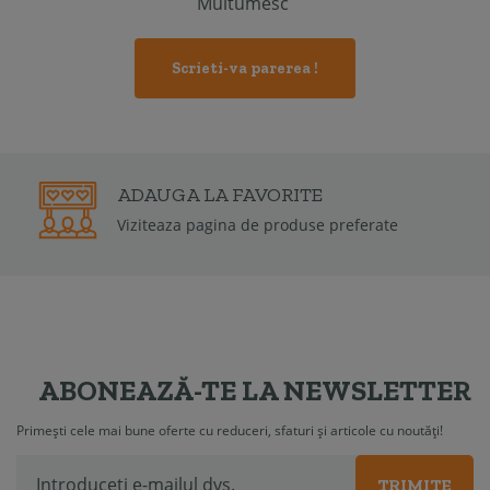
Multumesc
Scrieti-va parerea !
2 ANI
GARANTIE
Garantia de conformitate poate fi de la 6 luni la
2 ani
ABONEAZĂ-TE LA NEWSLETTER
Primești cele mai bune oferte cu reduceri, sfaturi și articole cu noutăți!
TRIMITE