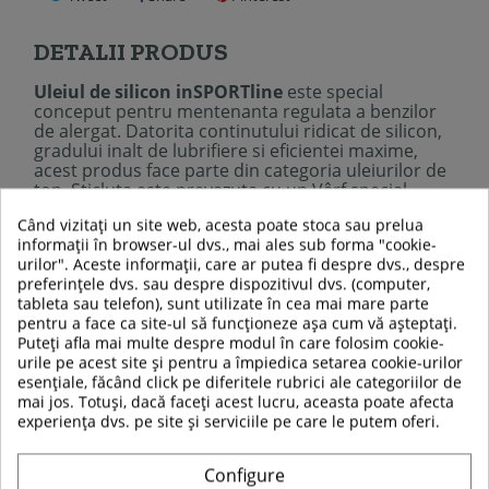
DETALII PRODUS
Uleiul de silicon inSPORTline
este special
conceput pentru mentenanta regulata a benzilor
de alergat. Datorita continutului ridicat de silicon,
gradului inalt de lubrifiere si eficientei maxime,
acest produs face parte din categoria uleiurilor de
top. Sticluta este prevazuta cu un Vârf special
pentru aplicare precisa in locurile greu accesibile.
Când vizitați un site web, acesta poate stoca sau prelua
Continutul unei sticlute este de ajuns pentru toata
informații în browser-ul dvs., mai ales sub forma "cookie-
durata de functionare a unei benzi de alergat.
urilor". Aceste informații, care ar putea fi despre dvs., despre
preferințele dvs. sau despre dispozitivul dvs. (computer,
tableta sau telefon), sunt utilizate în cea mai mare parte
Descriere:
pentru a face ca site-ul să funcționeze așa cum vă așteptați.
Continut ridicat de silicon
Puteți afla mai multe despre modul în care folosim cookie-
Destinat pentru intretinerea benzilor de alergat
urile pe acest site și pentru a împiedica setarea cookie-urilor
Eficienta ridicata
esențiale, făcând click pe diferitele rubrici ale categoriilor de
Grad inalt de lubrifiere
mai jos. Totuși, dacă faceți acest lucru, aceasta poate afecta
Vârf special pentru aplicare precisa
experiența dvs. pe site și serviciile pe care le putem oferi.
Volum: 250 ml.
Configure