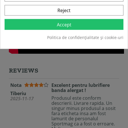
Reject
Accept
Politica de confidențialitate și cookie-uri
REVIEWS
Nota
Excelent pentru lubrifiere
banda alergat !
Tiberiu
Produsul este conform
2025-11-17
descrierii. Livrare rapida. Un
singur minus produsul a sosit
fara eticheta insa am fost
lamurit de personalul
Sportmag ca a fost o erroare.