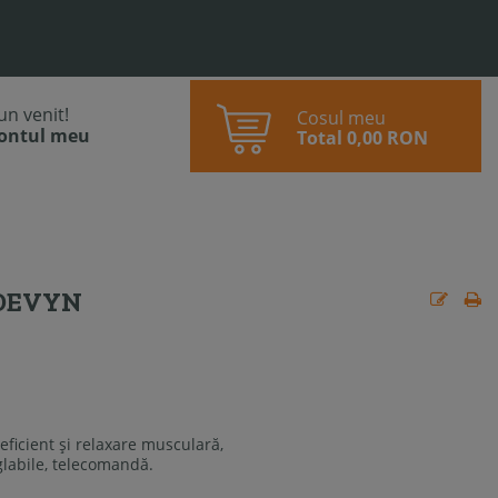
bun venit!
Cosul meu
contul meu
Total
0,00 RON
 DEVYN
ficient și relaxare musculară,
eglabile, telecomandă.