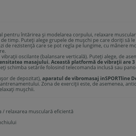
al pentru întărirea și modelarea corpului, relaxare muscular
de timp. Puteți alege grupele de mușchi pe care doriți să le t
enzi de rezistență care se pot regla pe lungime, cu mânere mo
re.
ibrații oscilante (balansare verticală). Puteți alege, de as
tensitatea masajului. Această platformă de vibrații are 
ți schimba setările folosind
telecomanda inclusă
sau panoul
 ușor de depozitat),
aparatul de vibromasaj inSPORTline D
 antrenamentului. Zona de exerciții este, de asemenea, anti
relaxați mușchii.
a / relaxarea musculară eficientă
nchiului