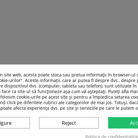
un site web, acesta poate stoca sau prelua informații în browser-ul 
kie-urilor". Aceste informații, care ar putea fi despre dvs., despre 
e dispozitivul dvs. (computer, tableta sau telefon), sunt utilizate î
 face ca site-ul să funcționeze așa cum vă așteptați. Puteți afla m
folosim cookie-urile pe acest site și pentru a împiedica setarea coo
nd click pe diferitele rubrici ale categoriilor de mai jos. Totuși, dac
 poate afecta experiența dvs. pe site și serviciile pe care le putem o
ASI CATEGORIE:
igure
Reject
Acc
Politica de confidențialita