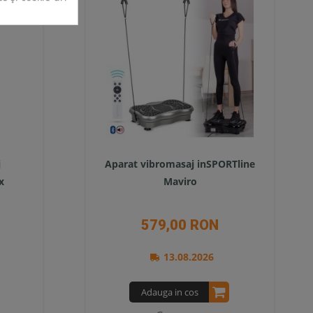
j
Aparat vibromasaj inSPORTline
x
Maviro
579,00 RON
13.08.2026
Adauga in cos