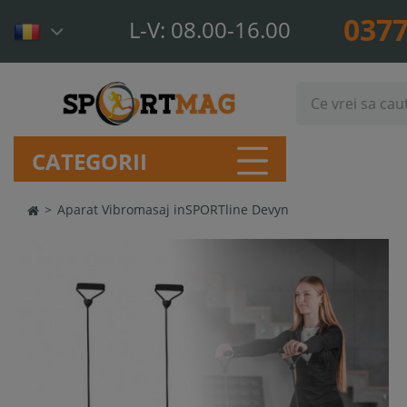
0377
L-V: 08.00-16.00
CATEGORII
>
Aparat Vibromasaj inSPORTline Devyn