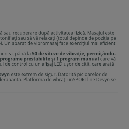
ă sau recuperare după activitatea fizică. Masajul este
onifiați sau să vă relaxați (totul depinde de poziția pe
i. Un aparat de vibromasaj face exercițiul mai eficient
emenea, până la
50 de viteze de vibrație, permițându-
3 programe prestabilite și 1 program manual
care vă
 de control cu ​​un afișaj LED ușor de citit, care arată
evyn
este extrem de sigur. Datorită picioarelor de
derapantă. Platforma de vibrații inSPORTline Devyn se