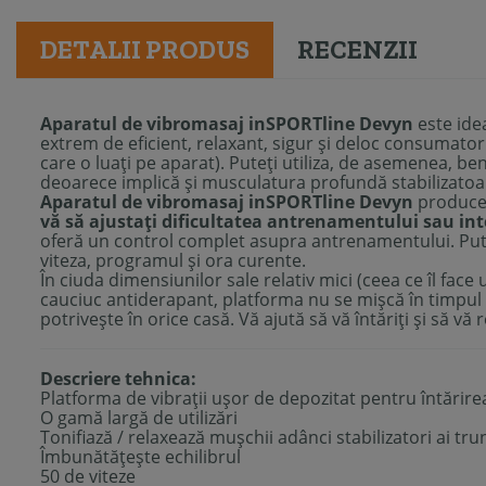
DETALII PRODUS
RECENZII
Aparatul de vibromasaj inSPORTline Devyn
este ide
extrem de eficient, relaxant, sigur și deloc consumator 
care o luați pe aparat). Puteți utiliza, de asemenea, b
deoarece implică și musculatura profundă stabilizatoa
Aparatul de vibromasaj inSPORTline Devyn
produce v
vă să ajustați dificultatea antrenamentului sau in
oferă un control complet asupra antrenamentului. Pute
viteza, programul și ora curente.
În ciuda dimensiunilor sale relativ mici (ceea ce îl face
cauciuc antiderapant, platforma nu se mișcă în timpul
potrivește în orice casă. Vă ajută să vă întăriți și să vă 
Descriere tehnica:
Platforma de vibrații ușor de depozitat pentru întărire
O gamă largă de utilizări
Tonifiază / relaxează mușchii adânci stabilizatori ai tru
Îmbunătățește echilibrul
50 de viteze