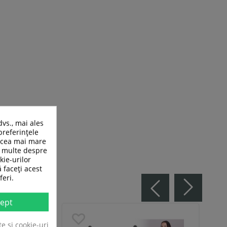
dvs., mai ales
preferințele
n cea mai mare
ai multe despre
kie-urilor
ă faceți acest
feri.
ept
te și cookie-uri