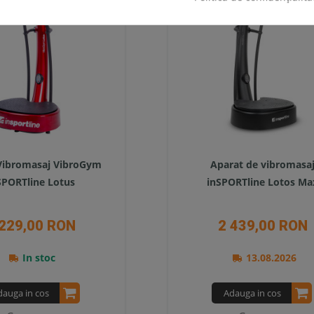
Vibromasaj VibroGym
Aparat de vibromasa
SPORTline Lotus
inSPORTline Lotos Ma
 229,00 RON
2 439,00 RON
In stoc
13.08.2026
dauga in cos
Adauga in cos