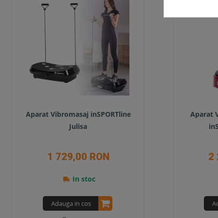
Aparat Vibromasaj inSPORTline
Aparat 
Julisa
in
1 729,00 RON
2
In stoc
Adauga in cos
A