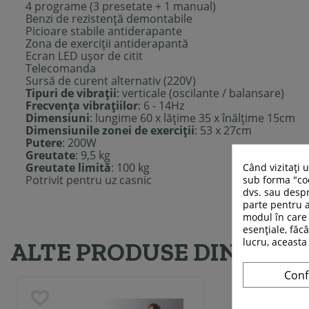
4 programe (3 presetate + 1 manual)
Benzi de rezistență demontabile
Picioare stabile antiderapante
Zona de exerciții antiderapantă
Ecran LED ușor de citit
Telecomanda
Sursă de curent alternativ (220V)
Tipuri de vibrații
: verticale (oscilante / balansare)
Frecvența vibrațiilor
: 6 - 14Hz
Dimensiuni
: lungime 60 x lățime 35 x înălțime 15cm
Dimensiunile zonei de exerciții
: 53 x 27cm
Putere
: 200W
Greutate
: 9,5 kg
Greutate limită
: 100 kg
Când vizitați 
Potrivit pentru uz casnic
sub forma "coo
dvs. sau despr
parte pentru a
modul în care 
esențiale, făcâ
lucru, aceasta
ALTE PRODUSE DIN ACEE
Conf