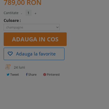
789,00 RON
Cantitate
-
+
Culoare :
ADAUGA IN COS
Adauga la favorite
24 luni
Tweet
Share
Pinterest