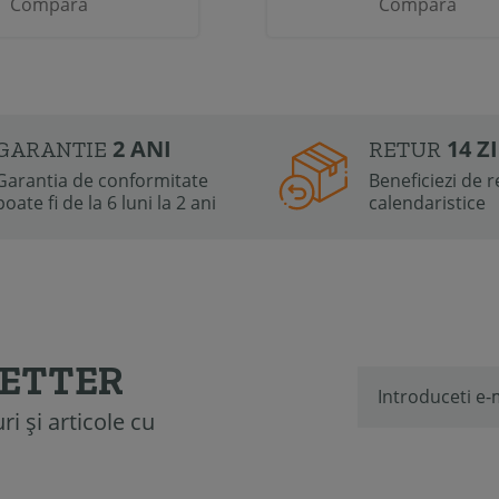
Compara
Compara
2 ANI
14 Z
GARANTIE
RETUR
Garantia de conformitate
Beneficiezi de re
poate fi de la 6 luni la 2 ani
calendaristice
LETTER
i și articole cu