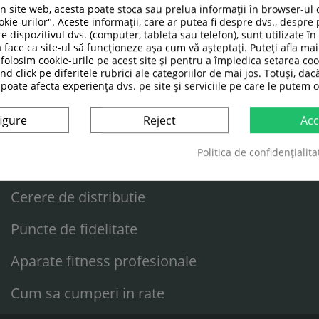
un site web, acesta poate stoca sau prelua informații în browser-ul 
kie-urilor". Aceste informații, care ar putea fi despre dvs., despre 
SERVICII CLIENTI
e dispozitivul dvs. (computer, tableta sau telefon), sunt utilizate î
 face ca site-ul să funcționeze așa cum vă așteptați. Puteți afla m
folosim cookie-urile pe acest site și pentru a împiedica setarea coo
Livrare / Plata
nd click pe diferitele rubrici ale categoriilor de mai jos. Totuși, dac
 poate afecta experiența dvs. pe site și serviciile pe care le putem o
Membrii SICAP
igure
Reject
Acc
Cerere de returnare
Politica de confidențialita
Cerere de service
Cerere de distributie
Puncte de fidelitate
Aparate fitness profesionale
Cum sa cumperi in rate