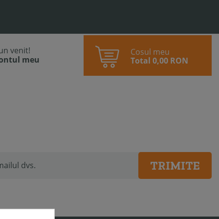
bun venit!
Cosul meu
contul meu
Total
0,00 RON
TRIMITE