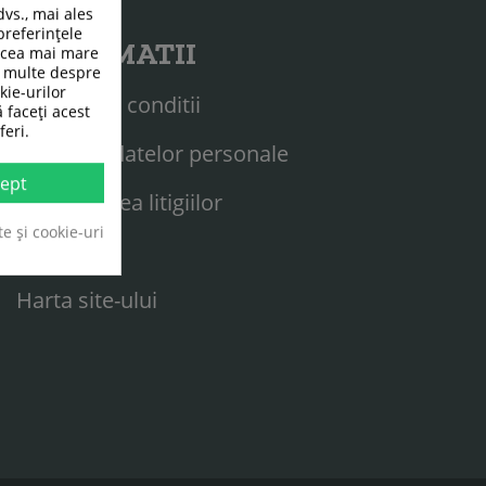
dvs., mai ales
preferințele
INFORMATII
n cea mai mare
ai multe despre
kie-urilor
Termeni si conditii
ă faceți acest
feri.
Protectia datelor personale
ept
Solutionarea litigiilor
te și cookie-uri
ANPC
Harta site-ului