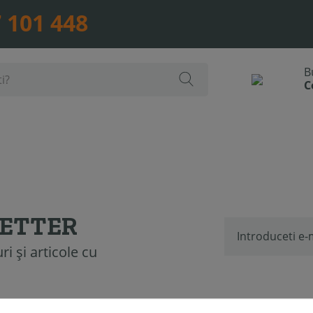
 101 448
LETTER
i și articole cu