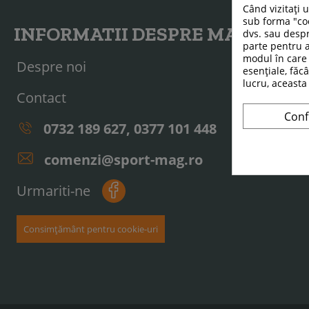
Când vizitați 
sub forma "coo
INFORMATII DESPRE MAGAZIN
dvs. sau despr
parte pentru a
modul în care 
Despre noi
esențiale, făcâ
lucru, aceasta
Contact
Conf
0732 189 627, 0377 101 448
comenzi@sport-mag.ro
Urmariti-ne
Consimțământ pentru cookie-uri