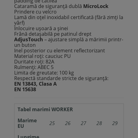
padding de catifea
Cataramă de siguranță dublă
MicroLock
Prindere cu velcro
Lamă din oțel inoxidabil certificată (fără zimți la
vârf)
Înlocuire ușoară a șinei
Frână detașabilă pe patinul drept
AdjusTouch
– ajustare simplă a mărimii printr-
un buton
Inel posterior cu element reflectorizant
Material roți: cauciuc PU
Duritate roți: 82A
Rulmenți: ABEC 5
Limita de greutate: 100 kg
Respectă standarde stricte de siguranță:
EN 13843, Clasa A
EN 15638
Tabel marimi WORKER
Marime
25
26
27
28
29
30
EU
Lungime