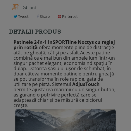
24 luni
Tweet
Share
Pinterest
DETALII PRODUS
Patinele 2-în-1 inSPORTline Noctys cu reglaj
prin rotiță
oferă momente pline de distracție
atât pe gheață, cât și pe asfalt.Aceste patine
combină ce e mai bun din ambele lumi într-un
singur pachet elegant, economisind spațiu în
dulap. Datorită șasiului ușor de schimbat, în
doar câteva momente patinele pentru gheață
se pot transforma în role rapide, gata de
utilizare pe pistă. Sistemul
AdjusTouch
permite ajustarea mărimii cu un singur buton,
asigurând o potrivire perfectă care se
adaptează chiar și pe măsură ce piciorul
crește.