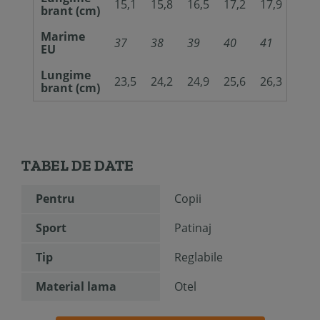
15,1
15,8
16,5
17,2
17,9
18,6
brant (cm)
Marime
37
38
39
40
41
42
EU
Lungime
23,5
24,2
24,9
25,6
26,3
27
brant (cm)
TABEL DE DATE
Pentru
Copii
Sport
Patinaj
Tip
Reglabile
Material lama
Otel