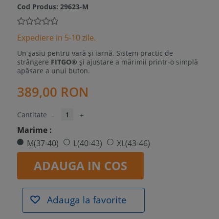
Cod Produs:
29623-M
Expediere in 5-10 zile.
Un șasiu pentru vară și iarnă. Sistem practic de
strângere
FITGO®
și ajustare a mărimii printr-o simplă
apăsare a unui buton.
389,00 RON
Cantitate
-
+
Marime :
M(37-40)
L(40-43)
XL(43-46)
ADAUGA IN COS
Adauga la favorite