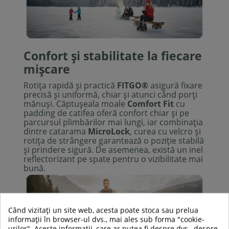
Confort și stabilitate la fiecare
mișcare
Rotița rapidă și practică
FITGO®
asigură fixare
precisă și uniformă, chiar și atunci când porți
mănuși. Căptușeala moale
Comfort Fit
cu
padding de catifea oferă confort chiar și pe
parcursul plimbărilor mai lungi, iar combinația
dintre catarama
MicroLock
, curea cu velcro și
rotița de strângere garantează o poziție stabilă
și prindere sigură. De asemenea, există un inel
reflectorizant pe spate pentru o vizibilitate mai
bună.
Când vizitați un site web, acesta poate stoca sau prelua
informații în browser-ul dvs., mai ales sub forma "cookie-
urilor". Aceste informații, care ar putea fi despre dvs., despre