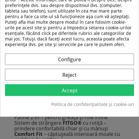
preferințele dvs. sau despre dispozitivul dvs. (computer,
tableta sau telefon), sunt utilizate în cea mai mare parte
pentru a face ca site-ul să funcționeze așa cum vă așteptați.
Puteți afla mai multe despre modul în care folosim cookie-
Materiale de înaltă calitate,
urile pe acest site și pentru a împiedica setarea cookie-urilor
mișcare lină, durată lungă
esențiale, făcând click pe diferitele rubrici ale categoriilor de
de utilizare
mai jos. Totuși, dacă faceți acest lucru, aceasta poate afecta
experiența dvs. pe site și serviciile pe care le putem oferi.
Roțile din cauciuc PU, cu duritate 82A, și
rulmenții
ABEC 5
asigură o alunecare
Configure
silențioasă și lină, cu control perfect. Lama din
oțel inoxidabil certificată, fără dinți la vârf,
oferă alunecare precisă pe gheață. Patinele
Reject
inSPORTline Noctys
respectă standardele
stricte de siguranță
EN 13843 (Clasa A)
și
EN
15638
, astfel încât te poți baza pe calitatea
Accept
verificată și te poți bucura de patinaj pe tot
parcursul anului.
Politica de confidențialitate și cookie-uri
Descriere tehnică:
Patine 2-în-1 pentru gheață și role inline
Sistem de strângere
FITGO®
cu rotiță –
prindere confortabilă chiar și cu mănuși
Comfort Fit
– căptușeală interioară moale cu