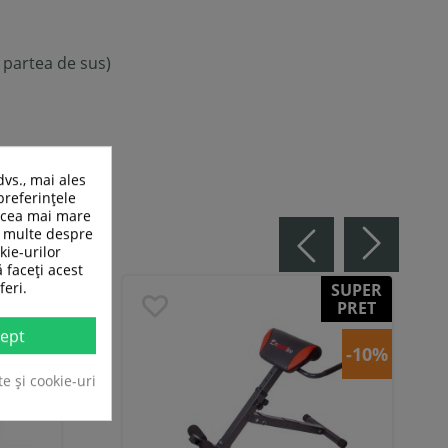
 partea de sus)
dvs., mai ales
preferințele
n cea mai mare
ai multe despre
kie-urilor
ă faceți acest
feri.
SUPER
PRET
ept
-10%
te și cookie-uri