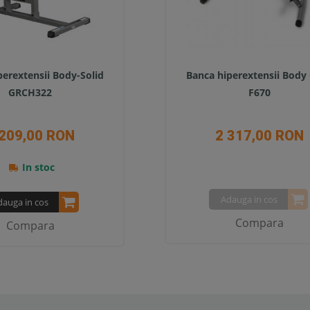
perextensii Body-Solid
Banca hiperextensii Body 
GRCH322
F670
 209,00 RON
2 317,00 RON
In stoc
Adauga in cos
dauga in cos
Compara
Compara