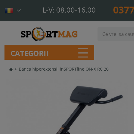
0377
L-V: 08.00-16.00
CATEGORII
>
Banca hiperextensii inSPORTline ON-X RC 20