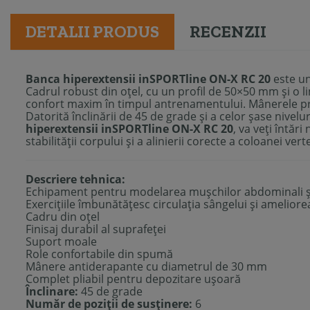
DETALII PRODUS
RECENZII
Banca hiperextensii
inSPORTline ON-X RC 20
este un
Cadrul robust din oțel, cu un profil de 50×50 mm și o li
confort maxim în timpul antrenamentului. Mânerele prac
Datorită înclinării de 45 de grade și a celor șase nivel
hiperextensii inSPORTline ON-X RC 20
, va veți întăr
stabilității corpului și a alinierii corecte a coloanei vert
Descriere tehnica:
Echipament pentru modelarea mușchilor abdominali și
Exercițiile îmbunătățesc circulația sângelui și ameliore
Cadru din oțel
Finisaj durabil al suprafeței
Suport moale
Role confortabile din spumă
Mânere antiderapante cu diametrul de 30 mm
Complet pliabil pentru depozitare ușoară
Înclinare:
45 de grade
Număr de poziții de susținere:
6