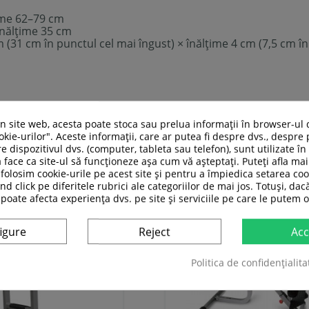
ime 62–79 cm
înălțime 35 cm
(31 cm în punctul cel mai îngust) × înălțime 4 cm (7,5 cm în
un site web, acesta poate stoca sau prelua informații în browser-ul 
kie-urilor". Aceste informații, care ar putea fi despre dvs., despre 
e dispozitivul dvs. (computer, tableta sau telefon), sunt utilizate î
ASI CATEGORIE:
 face ca site-ul să funcționeze așa cum vă așteptați. Puteți afla m
folosim cookie-urile pe acest site și pentru a împiedica setarea coo
nd click pe diferitele rubrici ale categoriilor de mai jos. Totuși, dac
 poate afecta experiența dvs. pe site și serviciile pe care le putem o
igure
Reject
Acc
Politica de confidențialita