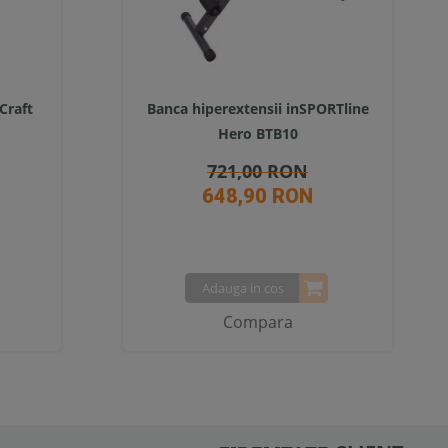
Craft
Banca hiperextensii inSPORTline
Hero BTB10
721,00 RON
648,90 RON
Adauga in cos
Compara