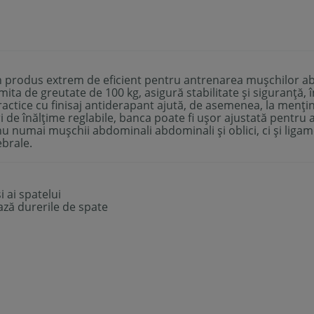
 produs extrem de eficient pentru antrenarea mușchilor abdo
mita de greutate de 100 kg, asigură stabilitate și siguranță,
tice cu finisaj antiderapant ajută, de asemenea, la menținer
uri de înălțime reglabile, banca poate fi ușor ajustată pentr
i nu numai mușchii abdominali abdominali și oblici, ci și liga
ebrale.
 ai spatelui
ază durerile de spate