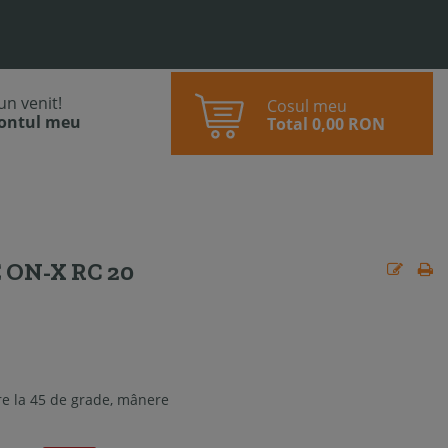
bun venit!
Cosul meu
contul meu
Total
0,00 RON
ON-X RC 20
are la 45 de grade, mânere