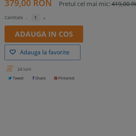
379,00 RON
Pretul cel mai mic:
419,00 
Cantitate
-
+
ADAUGA IN COS
Adauga la favorite
24 luni
Tweet
Share
Pinterest