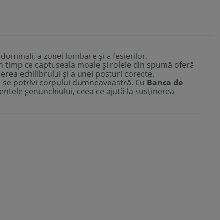
minali, a zonei lombare și a fesierilor.
 în timp ce captuseala moale și rolele din spumă oferă
ea echilibrului și a unei posturi corecte.
u a se potrivi corpului dumneavoastră. Cu
Banca de
mentele genunchiului, ceea ce ajută la susținerea