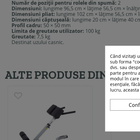
Număr de poziții pentru rolele din spumă:
2
Dimensiuni:
lungime 96,5 cm × lățime 56,5 cm × înălț
Dimensiuni pliat:
lungime 102 cm × lățime 56,5 cm × 
Dimensiuni căptușeală:
lungime 20 cm × lățime 40 cm 
Profil cadru:
50 × 50 mm
Limita de greutate utilizator:
100 kg
Greutate:
7,5 kg
Destinat uzului casnic.
Când vizitați 
sub forma "coo
dvs. sau despr
ALTE PRODUSE DIN ACEE
parte pentru a
modul în care 
esențiale, făcâ
lucru, aceasta
Conf