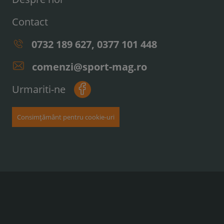
Contact
0732 189 627, 0377 101 448
comenzi@sport-mag.ro
Urmariti-ne
Consimțământ pentru cookie-uri