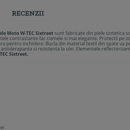
RECENZII
le Moto W-TEC Sixtreet
sunt fabricate din piele sintetica so
tele contrastante fac cizmele si mai elegante. Protectii pe zo
ra pentru inchidere. Bucla din material textil din spate va p
 antiderapanta si rezistenta la ulei. Elementele reflectorizan
EC Sixtreet.
ei