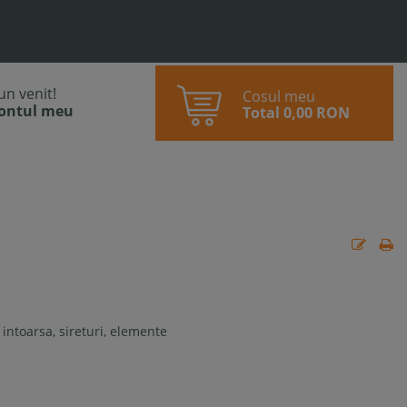
bun venit!
Cosul meu
contul meu
Total
0,00 RON
 intoarsa, sireturi, elemente