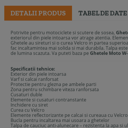
DETALII PRODUS
TABEL DE DATE
Potrivite pentru motociclete si scutere de sosea,
Ghete
exteriorul din piele intoarsa vor atrage atentia. Elemen
Ghetele au sireturi si o curea Velcro in partea superioa
fac incaltamintea mai solida si mai durabila. Talpa este
de lumina scazuta. Va puteti baza pe
Ghetele Moto W-T
Specificatii tehnice:
Exterior din piele intoarsa
Varf si calcai ranforsat
Protectie pentru glezna pe ambele parti
Zona pentru schimbare viteza ranforsata
Cusaturi duble
Elemente si cusaturi contranstante
Inchidere cu siret
Curea cu Velcro
Elemente reflectorizante pe calcai si cureaua cu Velcro
Bucla pentru incaltarea mai usoara a ghetelor
Talpa de cauciuc anti-alunecare – rezistenta la apa si ul