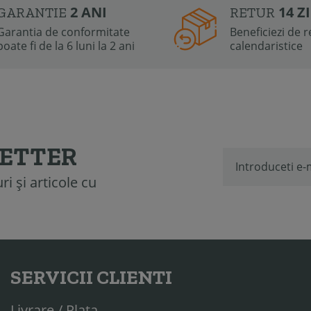
2 ANI
14 Z
GARANTIE
RETUR
Garantia de conformitate
Beneficiezi de re
poate fi de la 6 luni la 2 ani
calendaristice
LETTER
i și articole cu
SERVICII CLIENTI
Livrare / Plata