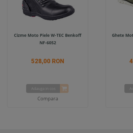
Cizme Moto Piele W-TEC Benkoff
Ghete Mot
NF-6052
528,00 RON
4
Adauga in cos
A
Compara