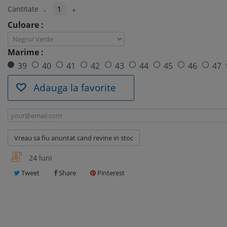
Cantitate
-
+
Culoare :
Marime :
39
40
41
42
43
44
45
46
47
Adauga la favorite
Vreau sa fiu anuntat cand revine in stoc
24 luni
Tweet
Share
Pinterest