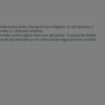
lida si durabila. Designul sau elegant, in stil sportiv si
nele cu utilizare intensa.
ermite sa le trageti mai usor pe picior. Cusaturile duble
te de pe laterale va vor imbunatati siguranta in conditii