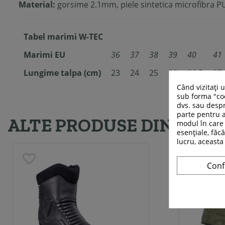
Material:
gorsime 2.1mm, piele sintetica microfibra PU
Tabel marimi W-TEC
Marimi EU
36
37
38
39
40
41
Lungime talpa (cm)
23
24
25
26
26,5
27
Când vizitați 
sub forma "coo
dvs. sau despr
parte pentru a
ALTE PRODUSE DIN ACEE
modul în care 
esențiale, făcâ
lucru, aceasta
Conf