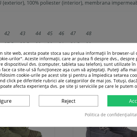
 (exterior), 100% poliester (interior), membrana impermeabi
42
43
44
45
46
47
48
27,5
28,5
29
30
31
31,5
32
un site web, acesta poate stoca sau prelua informații în browser-ul 
kie-urilor". Aceste informații, care ar putea fi despre dvs., despre 
e dispozitivul dvs. (computer, tableta sau telefon), sunt utilizate î
 face ca site-ul să funcționeze așa cum vă așteptați. Puteți afla m
ASI CATEGORIE:
folosim cookie-urile pe acest site și pentru a împiedica setarea coo
nd click pe diferitele rubrici ale categoriilor de mai jos. Totuși, dac
 poate afecta experiența dvs. pe site și serviciile pe care le putem o
igure
Reject
Acc
Politica de confidențialita