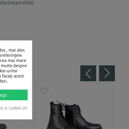
la (respirabila)
dvs., mai ales
preferințele
n cea mai mare
ai multe despre
kie-urilor
ă faceți acest
feri.
ept
te și cookie-uri