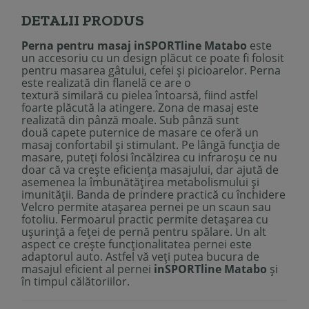
DETALII PRODUS
Perna pentru masaj inSPORTline Matabo
este
un accesoriu cu un design plăcut ce poate fi folosit
pentru masarea gâtului, cefei și picioarelor. Perna
este realizată din flanelă ce are o
textură similară cu pielea întoarsă, fiind astfel
foarte plăcută la atingere. Zona de masaj este
realizată din pânză moale. Sub pânză sunt
două capete puternice de masare ce oferă un
masaj confortabil și stimulant. Pe lângă funcția de
masare, puteți folosi încălzirea cu infraroșu ce nu
doar că va crește eficiența masajului, dar ajută de
asemenea la îmbunătățirea metabolismului și
imunității. Banda de prindere practică cu închidere
Velcro permite atașarea pernei pe un scaun sau
fotoliu. Fermoarul practic permite detașarea cu
ușurință a feței de pernă pentru spălare. Un alt
aspect ce crește funcționalitatea pernei este
adaptorul auto. Astfel vă veți putea bucura de
masajul eficient al pernei
inSPORTline Matabo
ș
i
în timpul călătoriilor.