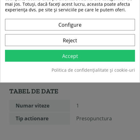
mai jos. Totuși, dacă faceți acest lucru, aceasta poate afecta
experiența dvs. pe site și serviciile pe care le putem oferi.
Configure
Reject
Accept
Politica de confidențialitate și cookie-uri
TABEL DE DATE
Numar viteze
1
Tip actionare
Presopunctura