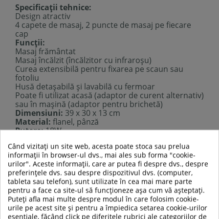
Specificații tehnice:
Design atractiv
4 capete de masaj, 2 puncte de masaj pe fiecare
cap
Funcţii:
Masaj frământat
Masaj încălzit (încălzitor cu infraroșu)
Curea extensibilă pentru fixarea pe scaun sau
fotoliu
Husă detașabilă și lavabilă cu fermoar
Poate fi utilizat acasă (adaptor de curent alternativ)
sau în mașină (adaptor pentru brichetă)
Dimensiuni:
39 x 30 x 13 cm
Material:
flanel, pânză
Putere:
18W
Greutate:
1,68 kg (fără adaptor)
Când vizitați un site web, acesta poate stoca sau prelua
Poate fi folosit pe spate și picioare
informații în browser-ul dvs., mai ales sub forma "cookie-
urilor". Aceste informații, care ar putea fi despre dvs., despre
preferințele dvs. sau despre dispozitivul dvs. (computer,
tableta sau telefon), sunt utilizate în cea mai mare parte
pentru a face ca site-ul să funcționeze așa cum vă așteptați.
Puteți afla mai multe despre modul în care folosim cookie-
urile pe acest site și pentru a împiedica setarea cookie-urilor
esențiale, făcând click pe diferitele rubrici ale categoriilor de