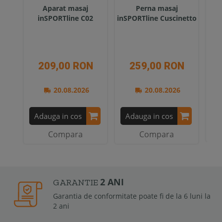
Aparat masaj
Perna masaj
C
inSPORTline C02
inSPORTline Cuscinetto
Pi
209,00 RON
259,00 RON
20.08.2026
20.08.2026
A
Adauga in cos
Adauga in cos
Compara
Compara
2 ANI
GARANTIE
Garantia de conformitate poate fi de la 6 luni la
2 ani