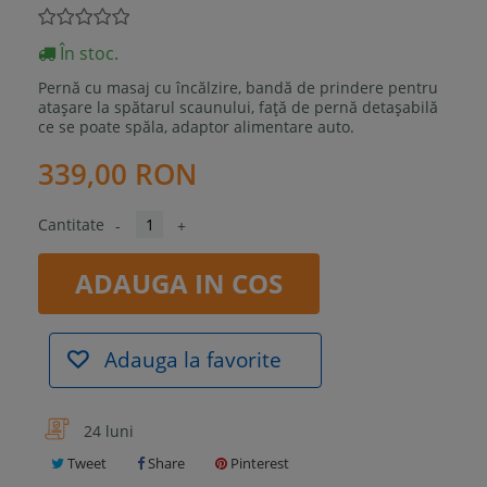
În stoc.
Pernă cu masaj cu încălzire, bandă de prindere pentru
atașare la spătarul scaunului, față de pernă detașabilă
ce se poate spăla, adaptor alimentare auto.
339,00 RON
Cantitate
-
+
ADAUGA IN COS
Adauga la favorite
24 luni
Tweet
Share
Pinterest