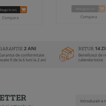
Adauga in cos
dauga in cos
Compara
Compara
2 ANI
14 Z
GARANTIE
RETUR
Garantia de conformitate
Beneficiezi de re
poate fi de la 6 luni la 2 ani
calendaristice
LETTER