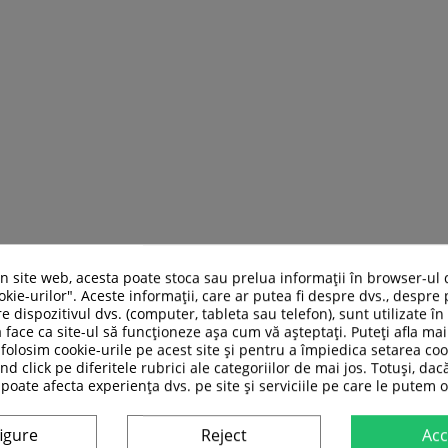
un site web, acesta poate stoca sau prelua informații în browser-ul 
kie-urilor". Aceste informații, care ar putea fi despre dvs., despre 
e dispozitivul dvs. (computer, tableta sau telefon), sunt utilizate î
 face ca site-ul să funcționeze așa cum vă așteptați. Puteți afla m
folosim cookie-urile pe acest site și pentru a împiedica setarea coo
nd click pe diferitele rubrici ale categoriilor de mai jos. Totuși, dac
 poate afecta experiența dvs. pe site și serviciile pe care le putem o
ASI CATEGORIE:
igure
Reject
Acc