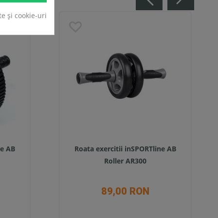
te și cookie-uri
ne AB
Roata exercitii inSPORTline AB
Roller AR300
89,00 RON