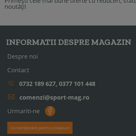
Primești cele mai bune oferte cu reduceri, sfatur
noutăți!
INFORMATII DESPRE MAGAZIN
Despre noi
Contact
0732 189 627, 0377 101 448
comenzi@sport-mag.ro
Urmariti-ne
Consimțământ pentru cookie-uri