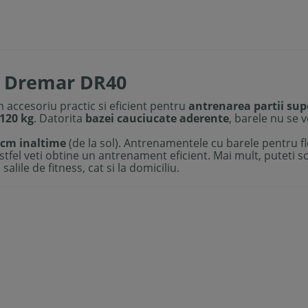
e Dremar DR40
 accesoriu practic si eficient pentru
antrenarea partii sup
 120 kg
. Datorita
bazei cauciucate aderente
, barele nu se 
 cm inaltime
(de la sol). Antrenamentele cu barele pentru f
astfel veti obtine un antrenament eficient. Mai mult, puteti s
 salile de fitness, cat si la domiciliu.