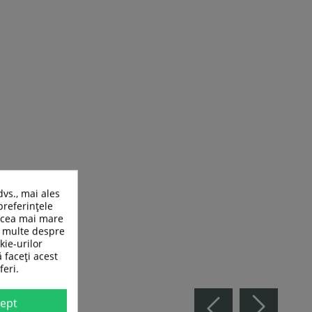
dvs., mai ales
preferințele
n cea mai mare
ai multe despre
kie-urilor
ă faceți acest
feri.
ept