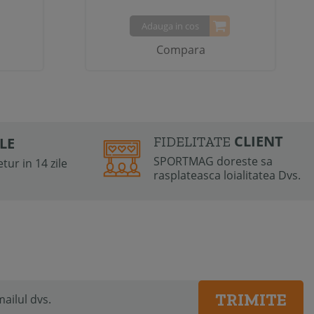
Adauga in cos
Compara
CLIENT
FIDELITATE
ILE
SPORTMAG doreste sa
tur in 14 zile
rasplateasca loialitatea Dvs.
TRIMITE