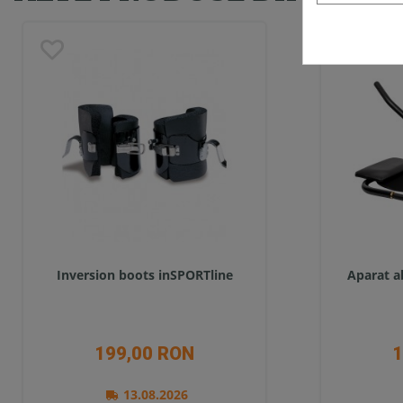
Inversion boots inSPORTline
Aparat 
199,00 RON
1
13.08.2026