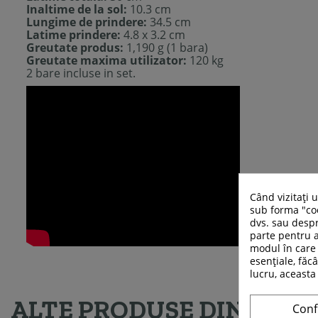
Inaltime de la sol:
10.3 cm
Lungime de prindere:
34.5 cm
Latime prindere:
4.8 x 3.2 cm
Greutate produs:
1,190 g (1 bara)
Greutate maxima utilizator:
120 kg
2 bare incluse in set.
Când vizitați 
sub forma "coo
dvs. sau despr
parte pentru a
modul în care 
esențiale, făcâ
lucru, aceasta
ALTE PRODUSE DIN ACEE
Conf