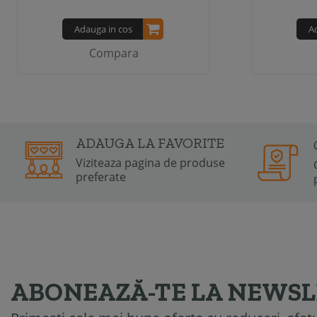
Adauga in cos
A
Compara
ADAUGA LA FAVORITE
Viziteaza pagina de produse
preferate
ABONEAZĂ-TE LA NEWS