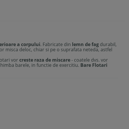
erioare a corpului
. Fabricate din
lemn de fag
durabil,
vor misca deloc, chiar si pe o suprafata neteda, astfel
lotari vor
creste raza de miscare
- coatele dvs. vor
chimba barele, in functie de exercitiu.
Bare Flotari