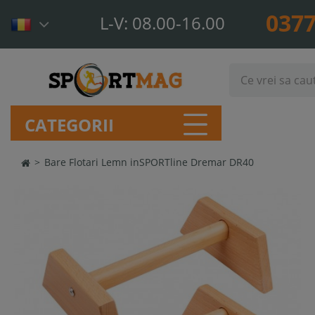
0377
L-V: 08.00-16.00
CATEGORII
>
Bare Flotari Lemn inSPORTline Dremar DR40