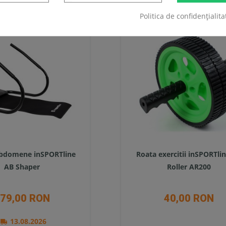
Politica de confidențialita
abdomene inSPORTline
Roata exercitii inSPORTli
AB Shaper
Roller AR200
79,00 RON
40,00 RON
13.08.2026