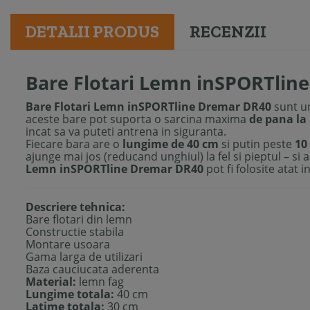
DETALII PRODUS
RECENZII
Bare Flotari Lemn inSPORTlin
Bare Flotari Lemn inSPORTline Dremar DR40
sunt un
aceste bare pot suporta o sarcina maxima
de pana la
incat sa va puteti antrena in siguranta.
Fiecare bara are o
lungime de 40 cm
si putin peste
10
ajunge mai jos (reducand unghiul) la fel si pieptul – si 
Lemn inSPORTline Dremar DR40
pot fi folosite atat in
Descriere tehnica:
Bare flotari din lemn
Constructie stabila
Montare usoara
Gama larga de utilizari
Baza cauciucata aderenta
Material:
lemn fag
Lungime totala:
40 cm
Latime totala:
30 cm