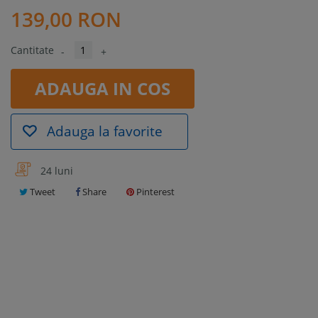
139,00 RON
Cantitate
-
+
ADAUGA IN COS
Adauga la favorite
24 luni
Tweet
Share
Pinterest