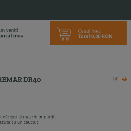
bun venit!
Cosul meu
contul meu
Total
0,00 RON
DREMAR DR40
eficient al muschilor partii
vazuta cu un cauciuc