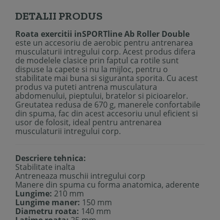
DETALII PRODUS
Roata exercitii inSPORTline Ab Roller Double
este un accesoriu de aerobic pentru antrenarea
musculaturii intregului corp. Acest produs difera
de modelele clasice prin faptul ca rotile sunt
dispuse la capete si nu la mijloc, pentru o
stabilitate mai buna si siguranta sporita. Cu acest
produs va puteti antrena musculatura
abdomenului, pieptului, bratelor si picioarelor.
Greutatea redusa de 670 g, manerele confortabile
din spuma, fac din acest accesoriu unul eficient si
usor de folosit, ideal pentru antrenarea
musculaturii intregului corp.
Descriere tehnica:
Stabilitate inalta
Antreneaza muschii intregului corp
Manere din spuma cu forma anatomica, aderente
Lungime:
210 mm
Lungime maner:
150 mm
Diametru roata:
140 mm