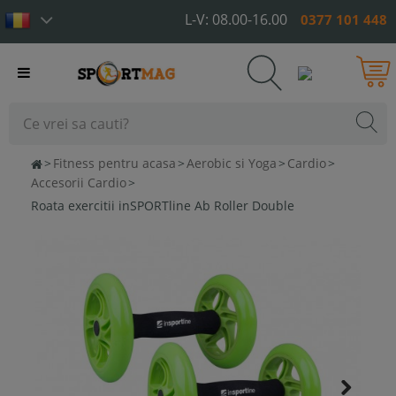
L-V: 08.00-16.00
0377 101 448
Toggle
navigation
>
Fitness pentru acasa
>
Aerobic si Yoga
>
Cardio
>
Accesorii Cardio
>
Roata exercitii inSPORTline Ab Roller Double