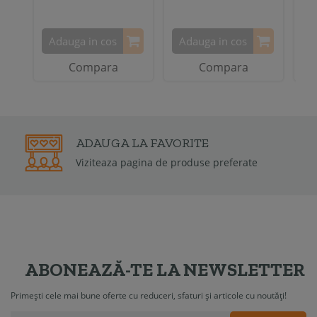
Adauga in cos
Adauga in cos
A
Compara
Compara
2 ANI
GARANTIE
Garantia de conformitate poate fi de la 6 luni 
2 ani
ABONEAZĂ-TE LA NEWSLETTER
Primești cele mai bune oferte cu reduceri, sfaturi și articole cu noutăți!