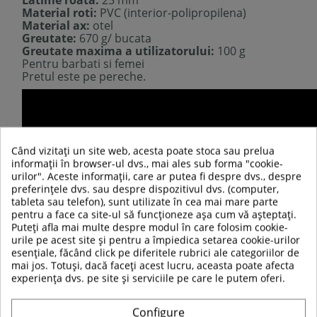
Latime roata:
25 mm
Material roti:
PVC (interior-polipropilena)
Material ax:
otel
Greutate:
670 g/ bucata
Greutate maxima a utilizatorului:
100 g
Pentru barbati si femei
Pretul este pe pereche.
Când vizitați un site web, acesta poate stoca sau prelua
informații în browser-ul dvs., mai ales sub forma "cookie-
urilor". Aceste informații, care ar putea fi despre dvs., despre
preferințele dvs. sau despre dispozitivul dvs. (computer,
tableta sau telefon), sunt utilizate în cea mai mare parte
pentru a face ca site-ul să funcționeze așa cum vă așteptați.
Puteți afla mai multe despre modul în care folosim cookie-
urile pe acest site și pentru a împiedica setarea cookie-urilor
esențiale, făcând click pe diferitele rubrici ale categoriilor de
mai jos. Totuși, dacă faceți acest lucru, aceasta poate afecta
experiența dvs. pe site și serviciile pe care le putem oferi.
Configure