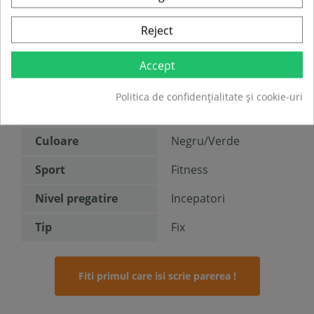
Reject
Accept
TABEL DE DATE
Politica de confidențialitate și cookie-uri
Tip produs
Aparat
Culoare
Negru/Verde
Sport
Fitness
Nivel pregatire
Incepatori
Tip
Fix
Fiti primul care isi scrie parerea !