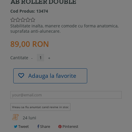
AB ROLLER DOUBLE
Cod Produs:
13474
Stabilitate inalta, manere comode cu forma anatomica,
suprafata anti-alunecare.
89,00 RON
Cantitate
-
+
Adauga la favorite
Vreau sa fiu anuntat cand revine in stoc
24 luni
Tweet
Share
Pinterest