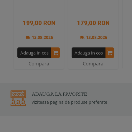
199,00 RON
179,00 RON
13.08.2026
13.08.2026
A
Adauga in cos
Adauga in cos
Compara
Compara
2 ANI
GARANTIE
Garantia de conformitate poate fi d
2 ani