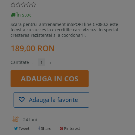
În stoc
Scara pentru antrenament inSPORTline CF080.2 este
folosita cu succes la exercitiile care vizeaza in special
cresterea rezistentei si a coordonarii.
189,00 RON
Cantitate
-
+
ADAUGA IN COS
Adauga la favorite
24 luni
Tweet
Share
Pinterest