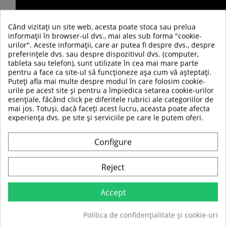
Când vizitați un site web, acesta poate stoca sau prelua
informații în browser-ul dvs., mai ales sub forma "cookie-
urilor". Aceste informații, care ar putea fi despre dvs., despre
preferințele dvs. sau despre dispozitivul dvs. (computer,
tableta sau telefon), sunt utilizate în cea mai mare parte
pentru a face ca site-ul să funcționeze așa cum vă așteptați.
Puteți afla mai multe despre modul în care folosim cookie-
urile pe acest site și pentru a împiedica setarea cookie-urilor
esențiale, făcând click pe diferitele rubrici ale categoriilor de
mai jos. Totuși, dacă faceți acest lucru, aceasta poate afecta
experiența dvs. pe site și serviciile pe care le putem oferi.
Configure
Reject
TABEL DE DATE
Accept
Tip produs
Scara agilitate
Politica de confidențialitate și cookie-uri
Sport
Fotbal