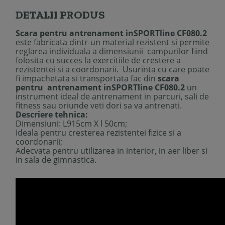
DETALII PRODUS
Scara pentru antrenament inSPORTline CF080.2
este fabricata dintr-un material rezistent si permite
reglarea individuala a dimensiunii campurilor fiind
folosita cu succes la exercitiile de crestere a
rezistentei si a coordonarii. Usurinta cu care poate
fi impachetata si transportata fac din
scara
pentru antrenament inSPORTline CF080.2
un
instrument ideal de antrenament in parcuri, sali de
fitness sau oriunde veti dori sa va antrenati.
Descriere tehnica:
Dimensiuni: L915cm X l 50cm;
Ideala pentru cresterea rezistentei fizice si a
coordonarii;
A
decvata pentru utilizarea
in interior
, in aer liber
si
in sala de gimnastica.