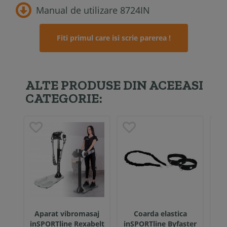
Manual de utilizare 8724IN
Fiti primul care isi scrie parerea !
ALTE PRODUSE DIN ACEEASI
CATEGORIE:
Aparat vibromasaj
Coarda elastica
inSPORTline Rexabelt
inSPORTline Byfaster
i