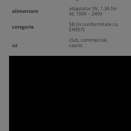
adaptator 9V, 1.3A for
alimentare
AC 100V – 240V
SB (in conformitate cu
categorie
EN957)
club, commercial,
uz
casnic