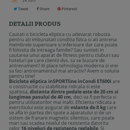
24 luni
Tweet
Share
Pinterest
DETALII PRODUS
Cautati o bicicleta eliptica cu adevarat robusta
pentru ati imbunatati conditia fizica si ati antrena
membrele superioare si inferioare dar care poate
fi folosita de intreaga familie? Sau sunteti in
cautarea unui aparat de fitness pentru cluburi sau
hoteluri pe care clientii dvs. sa se bucure de
antrenament? Iti place tehnologia moderna si vrei
sa faci antrenamentul mai atractiv? Avem o solutia
pentru tine!
Bicicleta eliptica inSPORTline inCondi ET600i
are
o constructie cu stabilitate ridicata si este
spatiosa,
distanta dintre pedale este de 20 cm si
lungimea pasului de 40 cm,
deci va fi perfecta si
pentru utilizatorilor mai inalti. Eficienta ridicata a
exercitiului este asigurat de
volanta de 8 kg
care
se afla in partea din spate a aparatului si de un
sistem de franare magnetic silentios, care poate
mari sau scadea nivelul de rezistenta datorita
celor
16 niveluri de rezistenta reglabile
. Si