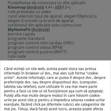
Posibilitatea de conectare cu alte aplicatii:
Kinomap (
Android
4.4+/
iOS
9.0+)
rute presetate cu video
cand selectati tipul de aparat, alegeti
Elliptical
si
alegeti
iConsole
ca brand de aparat
continutul din aplicatie este contra cost
MyHomeFit (
Android
)
pornire rapida
programe standard
program control ritm cardiac (HRC)
program control viteza (RPM)
program control putere (WATT)
rute reale
alte programe avansate
Fit Hi Way
(
alternate link for Android
)
Când vizitați un site web, acesta poate stoca sau prelua
verificati daca aplicatia este compatibila cu
informații în browser-ul dvs., mai ales sub forma "cookie-
dispozitivul dvs. mobil inainte
urilor". Aceste informații, care ar putea fi despre dvs., despre
trebuie sa aveti pornti WiFi, Bluetooth si GPS-ul
preferințele dvs. sau despre dispozitivul dvs. (computer,
pentru ca aplicatia sa functioneze corect
tableta sau telefon), sunt utilizate în cea mai mare parte
inSPORTline nu este dezvoltatorul acestor aplicatii
pentru a face ca site-ul să funcționeze așa cum vă așteptați.
mentionate si nu isi asuma responsabilitatea
Puteți afla mai multe despre modul în care folosim cookie-
pentru posibile erori sau incompatibilitati ale
urile pe acest site și pentru a împiedica setarea cookie-urilor
aplicatiei
esențiale, făcând click pe diferitele rubrici ale categoriilor de
Display LCD retroiluminat
mai jos. Totuși, dacă faceți acest lucru, aceasta poate afecta
Computerul afiseaza:
timp, viteza, distanta, puls,