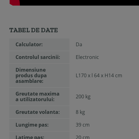
TABEL DE DATE
Calculator:
Da
Controlul sarcinii:
Electronic
Dimensiune
produs dupa
L170 x l 64 x H14 cm
asamblare:
Greutate maxima
200 kg
a utilizatorului:
Greutate volanta:
8 kg
Lungime pas:
39 cm
Latime pas:
20 cm