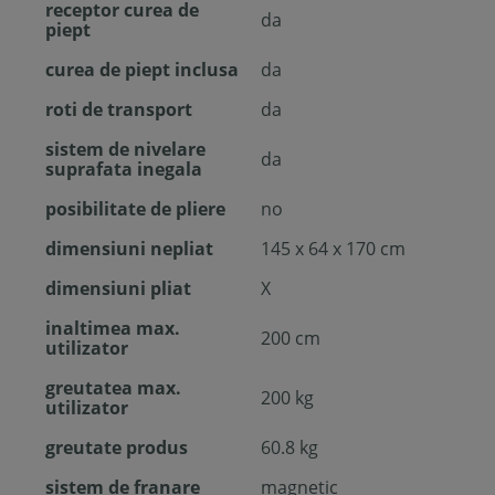
receptor curea de
da
piept
curea de piept inclusa
da
roti de transport
da
sistem de nivelare
da
suprafata inegala
posibilitate de pliere
no
dimensiuni nepliat
145 x 64 x 170 cm
dimensiuni pliat
X
inaltimea max.
200 cm
utilizator
greutatea max.
200 kg
utilizator
greutate produs
60.8 kg
sistem de franare
magnetic