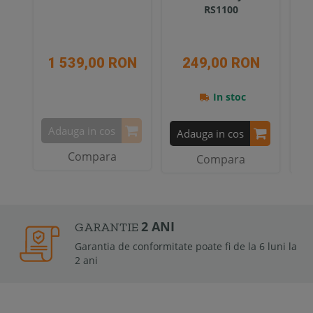
RS1100
1 539,00 RON
249,00 RON
In stoc
Adauga in cos
Adauga in cos
A
Compara
Compara
2 ANI
GARANTIE
Garantia de conformitate poate fi de la 6 luni la
2 ani