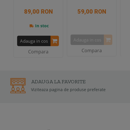
89,00 RON
59,00 RON
In stoc
Adauga in cos
A
Adauga in cos
Compara
Compara
2 ANI
GARANTIE
Garantia de conformitate poat
ferate
2 ani