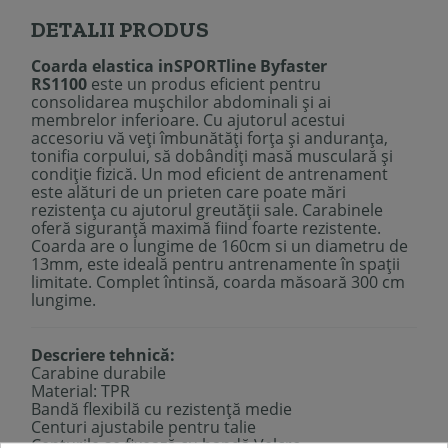
DETALII PRODUS
Coarda elastica inSPORTline Byfaster
RS1100
este un produs eficient pentru
consolidarea mușchilor abdominali și ai
membrelor inferioare. Cu ajutorul acestui
accesoriu vă veți îmbunătăți forța și anduranța,
tonifia corpului, să dobândiți masă musculară și
condiție fizică. Un mod eficient de antrenament
este alături de un prieten care poate mări
rezistența cu ajutorul greutății sale. Carabinele
oferă siguranță maximă fiind foarte rezistente.
Coarda are o lungime de 160cm si un diametru de
13mm, este ideală pentru antrenamente în spații
limitate. Complet întinsă, coarda măsoară 300 cm
lungime.
Descriere tehnică:
Carabine durabile
Material: TPR
Bandă flexibilă cu rezistență medie
Centuri ajustabile pentru talie
Centurile se fixează cu bandă Velcro