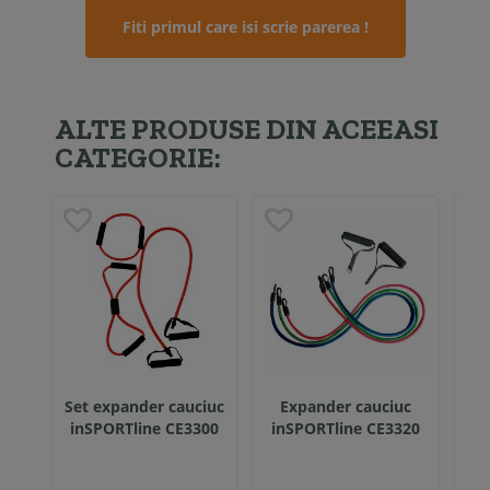
Fiti primul care isi scrie parerea !
ALTE PRODUSE DIN ACEEASI
CATEGORIE:
Set expander cauciuc
Expander cauciuc
inSPORTline CE3300
inSPORTline CE3320
i