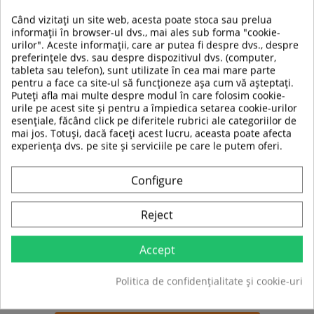
Lungime coardă:
160 cm
Când vizitați un site web, acesta poate stoca sau prelua
Lungime maximă:
300 cm
informații în browser-ul dvs., mai ales sub forma "cookie-
Diametru:
13 mm
urilor". Aceste informații, care ar putea fi despre dvs., despre
Material:
TPR, PP
preferințele dvs. sau despre dispozitivul dvs. (computer,
Cirumferință talie-recomandată:
74-103 cm
tableta sau telefon), sunt utilizate în cea mai mare parte
Greutate produs:
0.9 kg
pentru a face ca site-ul să funcționeze așa cum vă așteptați.
Potrivită pentru antrenamente în spații limitate.
Puteți afla mai multe despre modul în care folosim cookie-
urile pe acest site și pentru a împiedica setarea cookie-urilor
esențiale, făcând click pe diferitele rubrici ale categoriilor de
mai jos. Totuși, dacă faceți acest lucru, aceasta poate afecta
experiența dvs. pe site și serviciile pe care le putem oferi.
Configure
Reject
TABEL DE DATE
Accept
Politica de confidențialitate și cookie-uri
Sport
Fitness