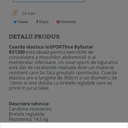
24 luni
Tweet
Share
Pinterest
DETALII PRODUS
Coarda elastica inSPORTline Byfaster
RS1300
este ideala pentru exercitiile de
consolidare a muschilor abdominali si ai
membrelor inferioare. Un nivel sporit de siguranta
este dat de carabinele realizate dintr-un material
rezistent care fac fata greutatii sportivului. Coarda
elastica are o lungime de 300cm si un diametru de
13mm si vine dotata cu bretele reglabile care se
prind in jurul taliei.
Descriere tehnica:
Carabine rezistente;
Bretele reglabile;
Rezistenta: 14.5 kg
Lungime coarda: 300cm;