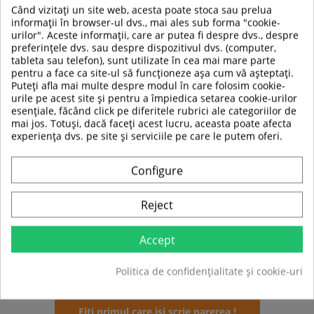
Diametru coarda: 13mm;
Când vizitați un site web, acesta poate stoca sau prelua
Material coarda:
TPR
,
PP
;(cauciuc termoplastic,
informații în browser-ul dvs., mai ales sub forma "cookie-
polipropilena);
urilor". Aceste informații, care ar putea fi despre dvs., despre
Greutate coarda: 1kg;
preferințele dvs. sau despre dispozitivul dvs. (computer,
Antrenament recomandat: cardio;
tableta sau telefon), sunt utilizate în cea mai mare parte
Grupe de muschi antrenate:
pentru a face ca site-ul să funcționeze așa cum vă așteptați.
Puteți afla mai multe despre modul în care folosim cookie-
urile pe acest site și pentru a împiedica setarea cookie-urilor
esențiale, făcând click pe diferitele rubrici ale categoriilor de
mai jos. Totuși, dacă faceți acest lucru, aceasta poate afecta
experiența dvs. pe site și serviciile pe care le putem oferi.
Configure
Reject
TABEL DE DATE
Accept
Sport
Fitness
Politica de confidențialitate și cookie-uri
Fiti primul care isi scrie parerea !