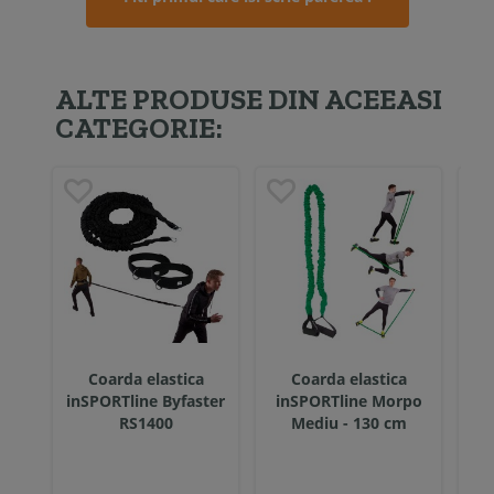
ALTE PRODUSE DIN ACEEASI
CATEGORIE:
Coarda elastica
Coarda elastica
inSPORTline Byfaster
inSPORTline Morpo
in
RS1400
Mediu - 130 cm