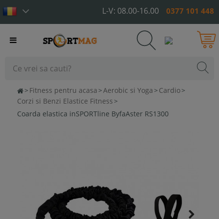
L-V: 08.00-16.00
0377 101 448
Toggle
navigation
>
Fitness pentru acasa
>
Aerobic si Yoga
>
Cardio
>
Corzi si Benzi Elastice Fitness
>
Coarda elastica inSPORTline ByfaAster RS1300