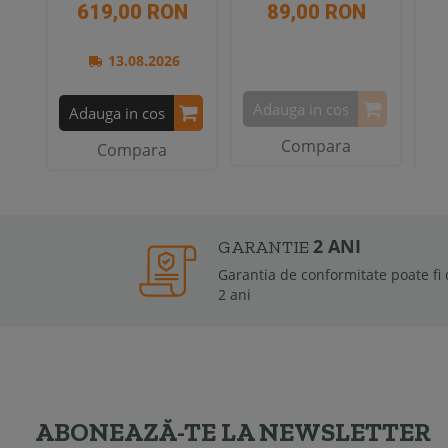
619,00 RON
89,00 RON
13.08.2026
Adauga in cos
Adauga in cos
A
Compara
Compara
2 ANI
GARANTIE
Garantia de conformitate poate fi de la 6 luni la
2 ani
ABONEAZĂ-TE LA NEWSLETTER