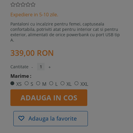
Expediere in 5-10 zile.
Pantaloni cu incalzire pentru femei, captuseala
confortabila, potriviti atat pentru interior cat si pentru
exterior, alimentati de orice powerbank cu port USB tip
A.
339,00 RON
Cantitate
-
+
Marime :
XS
S
M
L
XL
XXL
ADAUGA IN COS
Adauga la favorite