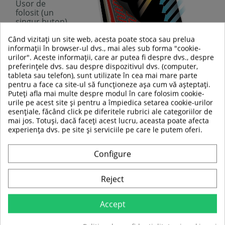
Usor de
folosit (un
singur buton)
3 moduri de
temperatura
Când vizitați un site web, acesta poate stoca sau prelua
Talie elastica
informații în browser-ul dvs., mai ales sub forma "cookie-
Material elastic
urilor". Aceste informații, care ar putea fi despre dvs., despre
Captuseala
preferințele dvs. sau despre dispozitivul dvs. (computer,
termica
tableta sau telefon), sunt utilizate în cea mai mare parte
confortabila –
pentru a face ca site-ul să funcționeze așa cum vă așteptați.
placuta la atingere
Puteți afla mai multe despre modul în care folosim cookie-
Buzunar lateral cu cablu integrat pentru
urile pe acest site și pentru a împiedica setarea cookie-urilor
powerbank (
NU este inclus
)
esențiale, făcând click pe diferitele rubrici ale categoriilor de
Dimensiuni buzunar:
aprox. 14 x 12 cm
mai jos. Totuși, dacă faceți acest lucru, aceasta poate afecta
Element de incalzire:
fibra compozit
experiența dvs. pe site și serviciile pe care le putem oferi.
Rezistent la indoire
Rezistent la temperaturi inalte
Configure
Distribuire uniforma a caldurii
Durata lunga de utilizare
Sursa alimentare:
orice powerbank cu port USB
Reject
tip A, 5V/2.1A (
NU este inclus
)
Moduri temperatura:
40°C (scazut), 45°C (mediu),
50°C (ridicat)
Accept
Durata aproximativa a bateriei:
cand se
utilizeaza cu powerbank de 5,000 mAh: aprox. 2.25