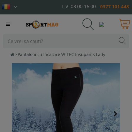
L-V: 08.00-16.00
0377 101 448
Toggle
navigation
>
Pantaloni cu Incalzire W-TEC Insupants Lady