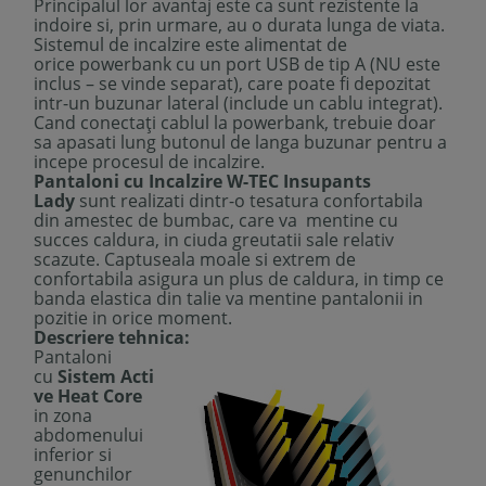
Principalul lor avantaj este ca sunt rezistente la
indoire si, prin urmare, au o durata lunga de viata.
Sistemul de incalzire este alimentat de
orice powerbank cu un port USB de tip A (NU este
inclus – se vinde separat), care poate fi depozitat
intr-un buzunar lateral (include un cablu integrat).
Cand conectați cablul la powerbank, trebuie doar
sa apasati lung butonul de langa buzunar pentru a
incepe procesul de incalzire.
Pantaloni cu Incalzire W-TEC Insupants
Lady
sunt realizati dintr-o tesatura confortabila
din amestec de bumbac, care va mentine cu
succes caldura, in ciuda greutatii sale relativ
scazute. Captuseala moale si extrem de
confortabila asigura un plus de caldura, in timp ce
banda elastica din talie va mentine pantalonii in
pozitie in orice moment.
Descriere tehnica:
Pantaloni
cu
Sistem
Acti
ve Heat Core
in zona
abdomenului
inferior si
genunchilor