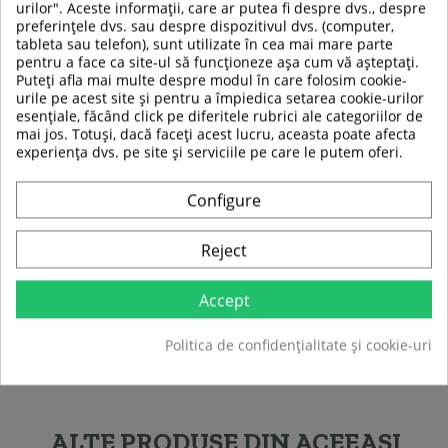
urilor". Aceste informații, care ar putea fi despre dvs., despre
Extrem de puternică și durabilă
preferințele dvs. sau despre dispozitivul dvs. (computer,
Rezistent la umiditate și la radiatii UV
tableta sau telefon), sunt utilizate în cea mai mare parte
Diametrul plasei:
244 cm
pentru a face ca site-ul să funcționeze așa cum vă așteptați.
Inaltime:
2 m
Puteți afla mai multe despre modul în care folosim cookie-
Deschiderea de intrare este echipată cu un
urile pe acest site și pentru a împiedica setarea cookie-urilor
fermoar pentru închiderea completă a zonei de
esențiale, făcând click pe diferitele rubrici ale categoriilor de
acțiune
mai jos. Totuși, dacă faceți acest lucru, aceasta poate afecta
Instalare ușoară și rapidă.
experiența dvs. pe site și serviciile pe care le putem oferi.
Configure
TABEL DE DATE
Reject
Dimensiune
244 cm
trambulina
Accept
Politica de confidențialitate și cookie-uri
Fiti primul care isi scrie parerea !
ALTE PRODUSE DIN ACEEASI