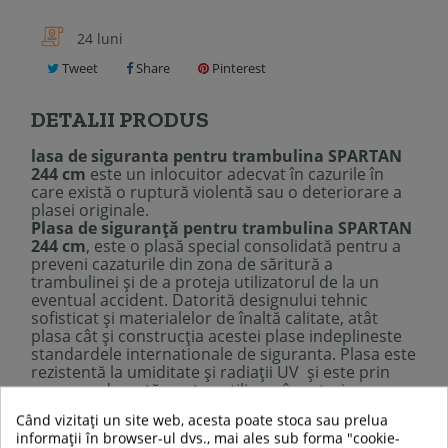
24 luni
Tweet
Share
Pinterest
DETALII PRODUS
lasa de siguranta pentru trambulina SPARTAN
244 cm
este un inlocuitor adecvat în cazurile în
care există o ruptură violentă sau o deteriorare a
plasei originale.
Plasa de siguranță pentru trambulina SPARTAN
244 cm
, este o plasă special consolidată pentru a
preveni cazaturile din zona de săritură a
trambulinei și de a proteja utilizatorul de la un
eventual accident. Datorită designului tehnic
sofisticat și materialelor de înaltă calitate, atât
plasa cât și construcția acestei plase indeplineste
standardele internationale de siguranta. Plasa este
rezistentă la umiditate și radiații UV și este prin
urmare adecvată pentru utilizare în exterior.
Când vizitați un site web, acesta poate stoca sau prelua
informații în browser-ul dvs., mai ales sub forma "cookie-
Descrierea tehnica: