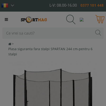
L-V: 08.00-16.00
0377 101 448
Toggle
navigation
>
Plasa siguranta fara stalpi SPARTAN 244 cm-pentru 6
stalpi