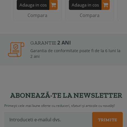
Adauga in cos
Adauga in cos
A
Compara
Compara
2 ANI
GARANTIE
Garantia de conformitate poate fi de la 6 luni la
2 ani
ABONEAZĂ-TE LA NEWSLETTER
Primești cele mai bune oferte cu reduceri, sfaturi și articole cu noutăți!
TRIMITE