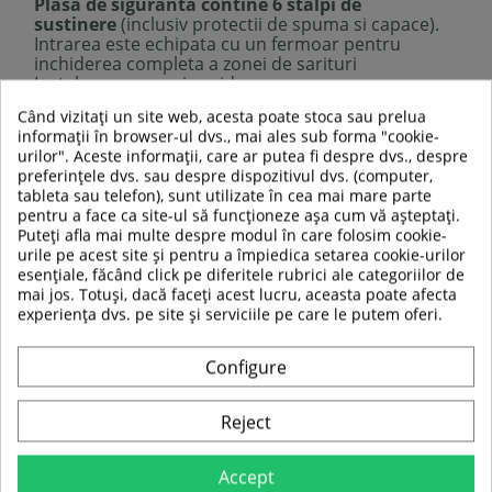
Plasa de siguranta contine 6 stalpi de
sustinere
(inclusiv protectii de spuma si capace).
Intrarea este echipata cu un fermoar pentru
inchiderea completa a zonei de sarituri
Instalare usoara si rapida
Inaltimea plasei:
200 cm
Când vizitați un site web, acesta poate stoca sau prelua
Diametrul plasei:
305 cm
informații în browser-ul dvs., mai ales sub forma "cookie-
Imagine ilustrativa.
urilor". Aceste informații, care ar putea fi despre dvs., despre
ATENTIE, PLASA DE SIGURANTA NU INCLUDE SI
preferințele dvs. sau despre dispozitivul dvs. (computer,
TRAMBULINA!
tableta sau telefon), sunt utilizate în cea mai mare parte
pentru a face ca site-ul să funcționeze așa cum vă așteptați.
Puteți afla mai multe despre modul în care folosim cookie-
urile pe acest site și pentru a împiedica setarea cookie-urilor
esențiale, făcând click pe diferitele rubrici ale categoriilor de
TABEL DE DATE
mai jos. Totuși, dacă faceți acest lucru, aceasta poate afecta
experiența dvs. pe site și serviciile pe care le putem oferi.
Greutate maxima
150 kg
a utilizatorului:
Configure
Dimensiune
305 cm
trambulina
Reject
Material
Polietilena
Accept