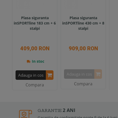
Plasa siguranta
Plasa siguranta
Pl
inSPORTline 183 cm + 6
inSPORTline 430 cm + 8
244
stalpi
stalpi
409,00 RON
909,00 RON
In stoc
Adauga in cos
Adauga in cos
A
Compara
Compara
2 ANI
GARANTIE
Garantia de conformitate poate fi de la 6 luni la