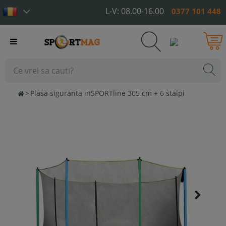
L-V: 08.00-16.00
0377 101 448
Toggle
navigation
>
Plasa siguranta inSPORTline 305 cm + 6 stalpi