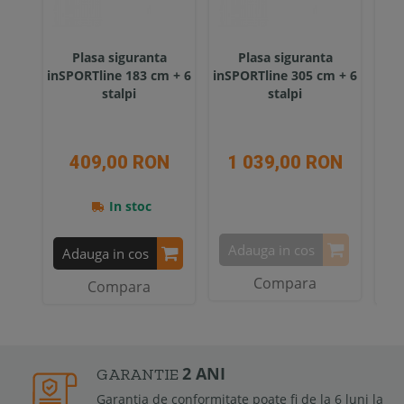
Plasa siguranta
Plasa siguranta
Pl
inSPORTline 183 cm + 6
inSPORTline 305 cm + 6
244
stalpi
stalpi
409,00 RON
1 039,00 RON
In stoc
Adauga in cos
Adauga in cos
A
Compara
Compara
2 ANI
GARANTIE
Garantia de conformitate poate fi de la 6 luni la