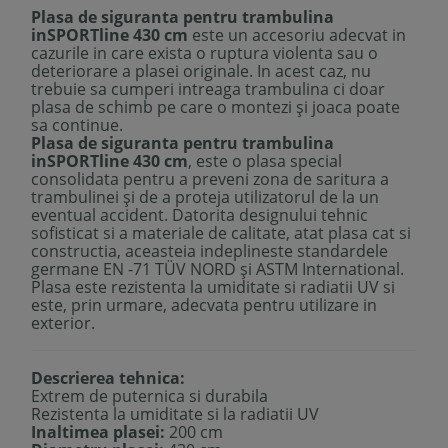
Plasa de siguranta pentru trambulina
inSPORTline 430 cm
este un accesoriu adecvat in
cazurile in care exista o ruptura violenta sau o
deteriorare a plasei originale. In acest caz, nu
trebuie sa cumperi intreaga trambulina ci doar
plasa de schimb pe care o montezi și joaca poate
sa continue.
Plasa de siguranta pentru trambulina
inSPORTline 430 cm
, este o plasa special
consolidata pentru a preveni zona de saritura a
trambulinei și de a proteja utilizatorul de la un
eventual accident. Datorita designului tehnic
sofisticat si a materiale de calitate, atat plasa cat si
constructia, aceasteia indeplineste standardele
germane EN -71 TÜV NORD și ASTM International.
Plasa este rezistenta la umiditate si radiatii UV si
este, prin urmare, adecvata pentru utilizare in
exterior.
Descrierea tehnica:
Extrem de puternica si durabila
Rezistenta la umiditate si la radiatii UV
Inaltimea plasei:
200 cm