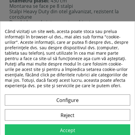
Diametru plasei:
430 cm
Montarea se face pe 8 stalpi
Stalpi Heavy Duty din otel galvanizat, rezistent la
coroziune
Deschiderea de intrare este echipata cu un
fermoar pentru inchiderea completa a zonei de
Când vizitați un site web, acesta poate stoca sau prelua
actiune
informații în browser-ul dvs., mai ales sub forma "cookie-
Montare usoara si rapida
urilor". Aceste informații, care ar putea fi despre dvs., despre
Plasa de siguranta contine 8 stalpi de sustinere.
preferințele dvs. sau despre dispozitivul dvs. (computer,
ATENTIE, PLASA DE SIGURANTA NU INCLUDE SI
tableta sau telefon), sunt utilizate în cea mai mare parte
TRAMBULINA!
pentru a face ca site-ul să funcționeze așa cum vă așteptați.
Puteți afla mai multe despre modul în care folosim cookie-
urile pe acest site și pentru a împiedica setarea cookie-urilor
esențiale, făcând click pe diferitele rubrici ale categoriilor de
TABEL DE DATE
mai jos. Totuși, dacă faceți acest lucru, aceasta poate afecta
experiența dvs. pe site și serviciile pe care le putem oferi.
Greutate maxima
100 kg
a utilizatorului:
Configure
Dimensiune
430 cm
trambulina
Reject
Material
Polietilena
Accept