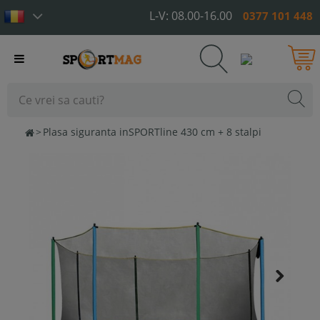
L-V: 08.00-16.00
0377 101 448
Toggle
navigation
>
Plasa siguranta inSPORTline 430 cm + 8 stalpi