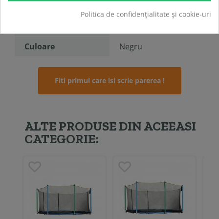
Varsta
3 ani+
Politica de confidențialitate și cookie-uri
Abilitati dezvoltate
Coordonarea
Culoare
Negru
Fiti primul care isi scrie parerea !
ALTE PRODUSE DIN ACEEASI
CATEGORIE: