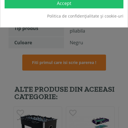
Accept
Dimensiune
119 x 61,5 x 78 cm
produs
Politica de confidențialitate și cookie-uri
Masa de fotbal
Tip produs
pliabila
Culoare
Negru
Fiti primul care isi scrie parerea !
ALTE PRODUSE DIN ACEEASI
CATEGORIE: