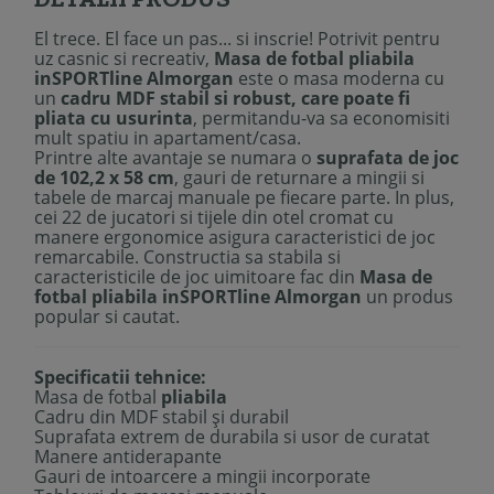
El trece. El face un pas... si inscrie! Potrivit pentru
uz casnic si recreativ,
Masa de fotbal pliabila
inSPORTline Almorgan
este o masa moderna cu
un
cadru MDF stabil si robust, care poate fi
pliata cu usurinta
, permitandu-va sa economisiti
mult spatiu in apartament/casa.
Printre alte avantaje se numara o
suprafata de joc
de 102,2 x 58 cm
, gauri de returnare a mingii si
tabele de marcaj manuale pe fiecare parte. In plus,
cei 22 de jucatori si tijele din otel cromat cu
manere ergonomice asigura caracteristici de joc
remarcabile. Constructia sa stabila si
caracteristicile de joc uimitoare fac din
Masa de
fotbal pliabila inSPORTline Almorgan
un produs
popular si cautat.
Specificatii tehnice:
Masa de fotbal
pliabila
Cadru din MDF stabil și durabil
Suprafata extrem de durabila si usor de curatat
Manere antiderapante
Gauri de intoarcere a mingii incorporate