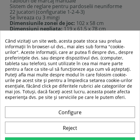
Tablouri de marcaj manuale
Sistem de reglare pentru pardoselii neuniforme
22 jucatori (configuratie 1-2-4-3)
Se livreaza cu 3 mingi
Dimensiunile zonei de joc:
102 x 58 cm
Dimensiuni nepliata:
119 x 61,5 x 78 cm
Dimensiuni pliata:
H 158 x l 48 x L 61,2 cm
Diametrul mingi:
2,9 mm
Când vizitați un site web, acesta poate stoca sau prelua
Tije din otel cromat - grosime:
12,7 mm
informații în browser-ul dvs., mai ales sub forma "cookie-
Greutatea mesei:
24 kg
urilor". Aceste informații, care ar putea fi despre dvs., despre
Potrivita pentru uz casnic si de agrement
preferințele dvs. sau despre dispozitivul dvs. (computer,
Potrivita pentru utilizatori cu varsta de 6 ani si mai
tableta sau telefon), sunt utilizate în cea mai mare parte
mult
pentru a face ca site-ul să funcționeze așa cum vă așteptați.
Puteți afla mai multe despre modul în care folosim cookie-
urile pe acest site și pentru a împiedica setarea cookie-urilor
esențiale, făcând click pe diferitele rubrici ale categoriilor de
TABEL DE DATE
mai jos. Totuși, dacă faceți acest lucru, aceasta poate afecta
experiența dvs. pe site și serviciile pe care le putem oferi.
H 158 x l 48 x L 61,2
Dimensiune pliat :
cm
Configure
Greutate produs:
24 kg
Reject
Material
MDF