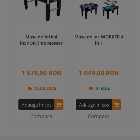
Masa de fotbal
Masa de joc WORKER 4
M
inSPORTline Messer
in 1
in
1 579,00 RON
1 049,00 RON
5
13.08.2026
In stoc
A
Adauga in cos
Adauga in cos
Compara
Compara