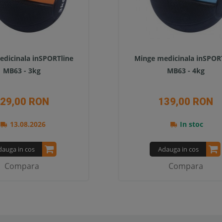
dicinala inSPORTline
Minge medicinala inSPOR
MB63 - 3kg
MB63 - 4kg
29,00 RON
139,00 RON
13.08.2026
In stoc
dauga in cos
Adauga in cos
Compara
Compara