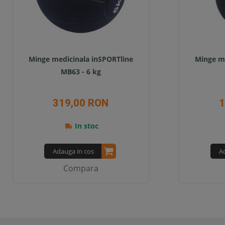
Minge medicinala inSPORTline
Minge me
MB63 - 6 kg
319,00 RON
1
In stoc
Adauga in cos
A
Compara