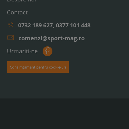
Contact
0732 189 627, 0377 101 448
comenzi@sport-mag.ro
Urmariti-ne
Consimțământ pentru cookie-uri