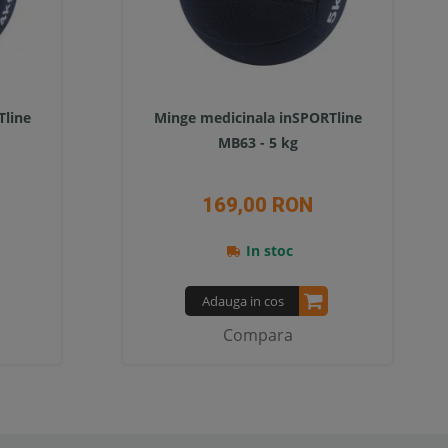
Tline
Minge medicinala inSPORTline
MB63 - 5 kg
169,00 RON
In stoc
Adauga in cos
Compara