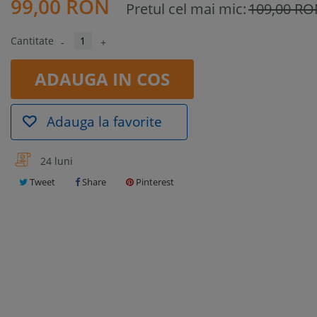
99,00 RON
Pretul cel mai mic:
109,00 R
Cantitate
-
+
ADAUGA IN COS
Adauga la favorite
24 luni
Tweet
Share
Pinterest