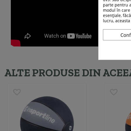
parte pentru a
modul în care 
esențiale, făcâ
lucru, aceasta
Conf
ALTE PRODUSE DIN ACEE