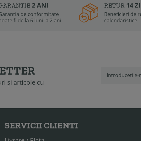
2 ANI
14 Z
GARANTIE
RETUR
Garantia de conformitate
Beneficiezi de re
poate fi de la 6 luni la 2 ani
calendaristice
LETTER
i și articole cu
SERVICII CLIENTI
Livrare / Plata