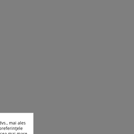
dvs., mai ales
preferințele
n cea mai mare