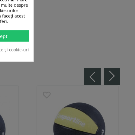
ai multe despre
kie-urilor
ă faceți acest
feri.
ept
te și cookie-uri