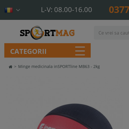
0377
L-V: 08.00-16.00
CATEGORII
>
Minge medicinala inSPORTline MB63 - 2kg