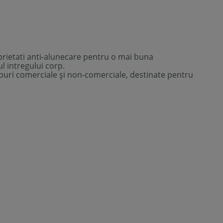
oprietati anti-alunecare pentru o mai buna
 intregului corp.
puri comerciale și
non-
comerciale,
destinate
pentru