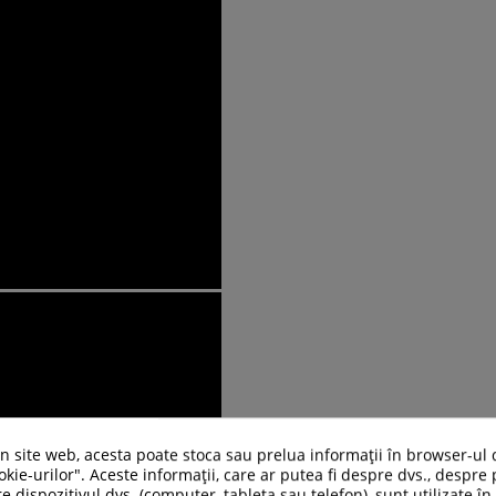
un site web, acesta poate stoca sau prelua informații în browser-ul 
kie-urilor". Aceste informații, care ar putea fi despre dvs., despre 
e dispozitivul dvs. (computer, tableta sau telefon), sunt utilizate î