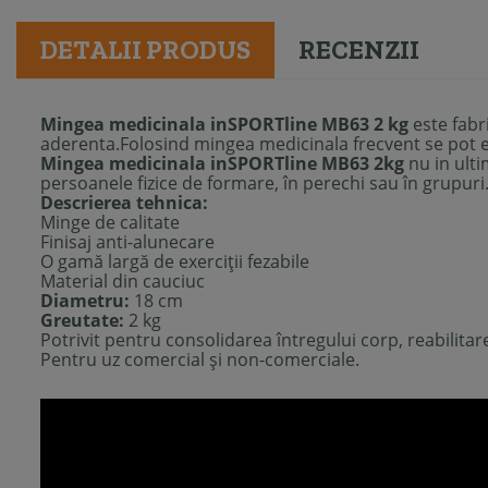
DETALII PRODUS
RECENZII
Mingea medicinala inSPORTline MB63 2 kg
este fabr
aderenta.Folosind mingea medicinala frecvent se pot e
Mingea medicinala inSPORTline MB63 2kg
nu in ulti
persoanele fizice
de formare
,
în
perechi sau în grupuri
Descrierea tehnica:
Minge de calitate
Finisaj anti-alunecare
O gamă largă
de
exerciții
fezabile
Material din cauciuc
Diametru:
18 cm
Greutate:
2 kg
Potrivit
pentru
consolidarea întregului
corp
,
reabilitar
Pentru
uz
comercial
și
non
-comerciale.