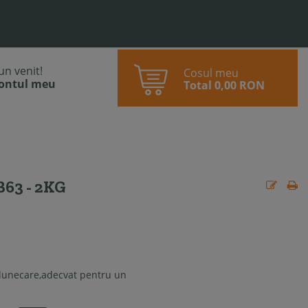
bun venit!
Cosul meu
contul meu
Total
0,00 RON
63 - 2KG
alunecare,adecvat pentru un