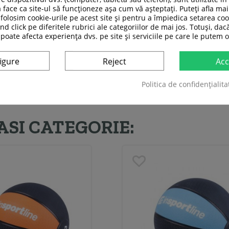
 face ca site-ul să funcționeze așa cum vă așteptați. Puteți afla m
folosim cookie-urile pe acest site și pentru a împiedica setarea coo
nd click pe diferitele rubrici ale categoriilor de mai jos. Totuși, dac
 poate afecta experiența dvs. pe site și serviciile pe care le putem o
igure
Reject
Acc
Politica de confidențialita
ASI CATEGORIE: