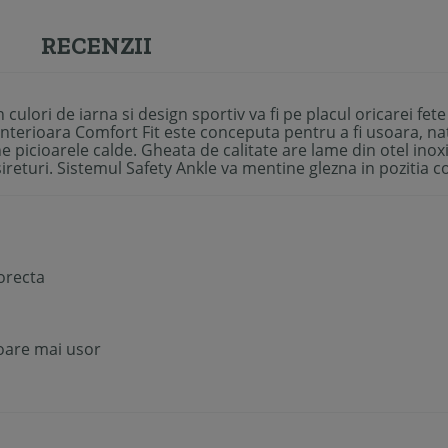
RECENZII
in culori de iarna si design sportiv va fi pe placul oricarei fe
nterioara Comfort Fit este conceputa pentru a fi usoara, nat
e picioarele calde. Gheata de calitate are lame din otel inox
ireturi. Sistemul Safety Ankle va mentine glezna in pozitia co
corecta
ioare mai usor