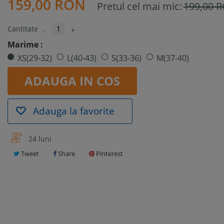
159,00 RON
Pretul cel mai mic:
199,00 
Cantitate
-
+
Marime :
XS(29-32)
L(40-43)
S(33-36)
M(37-40)
ADAUGA IN COS
Adauga la favorite
24 luni
Tweet
Share
Pinterest