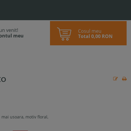
bun venit!
Cosul meu
contul meu
Total
0,00 RON
IO
mai usoara, motiv floral,