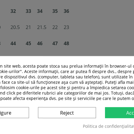
1
32
33
34
35
36
0
20.5
21
21.5
22
23
3
44
45
46
47
48
.5
28
29
29.5
30
31
un site web, acesta poate stoca sau prelua informații în browser-ul 
kie-urilor". Aceste informații, care ar putea fi despre dvs., despre 
e dispozitivul dvs. (computer, tableta sau telefon), sunt utilizate î
 face ca site-ul să funcționeze așa cum vă așteptați. Puteți afla m
folosim cookie-urile pe acest site și pentru a împiedica setarea coo
ASI CATEGORIE:
nd click pe diferitele rubrici ale categoriilor de mai jos. Totuși, dac
 poate afecta experiența dvs. pe site și serviciile pe care le putem o
igure
Reject
Acc
Politica de confidențialita