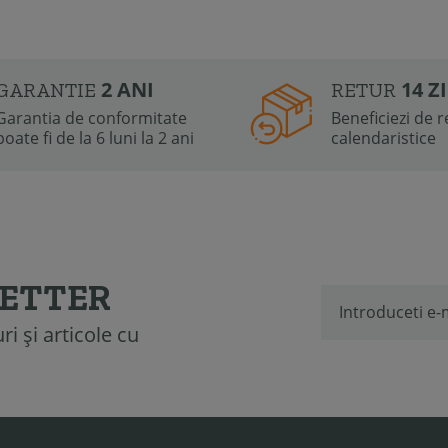
2 ANI
14 Z
GARANTIE
RETUR
Garantia de conformitate
Beneficiezi de re
poate fi de la 6 luni la 2 ani
calendaristice
LETTER
i și articole cu