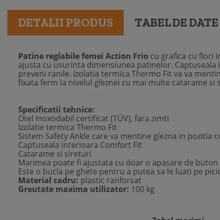
DETALII PRODUS
TABEL DE DATE
Patine reglabile femei Action Frio
cu grafica cu flori 
ajusta cu usurinta dimensiunea patinelor. Captuseala i
preveni ranile. Izolatia termica Thermo Fit va va mentin
fixata ferm la nivelul gleznei cu mai multe catarame si s
Specificatii tehnice:
Otel inoxodabil certificat (TÜV), fara zimti
Izolatie termica Thermo Fit
Sistem Safety Ankle care va mentine glezna in pozitia 
Captuseala interioara Comfort Fit
Catarame si sireturi
Marimea poate fi ajustata cu doar o apasare de buton
Este o bucla pe ghete pentru a putea sa le luati pe pic
Material cadru:
plastic ranforsat
Greutate maxima utilizator:
100 kg