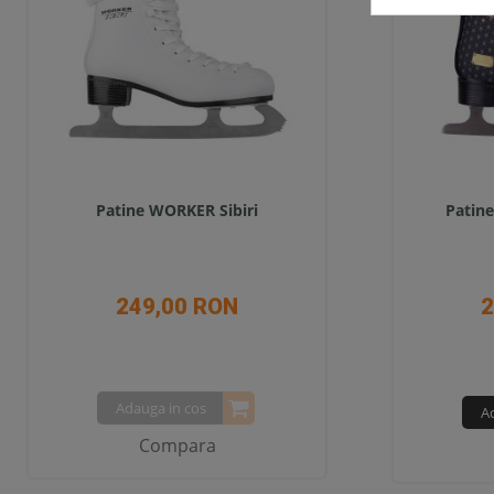
Patine WORKER Sibiri
Patine
249,00 RON
2
Adauga in cos
A
Compara