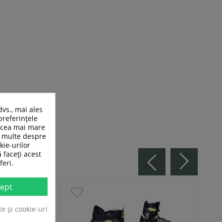
dvs., mai ales
preferințele
n cea mai mare
ai multe despre
kie-urilor
ă faceți acest
feri.
ept
te și cookie-uri